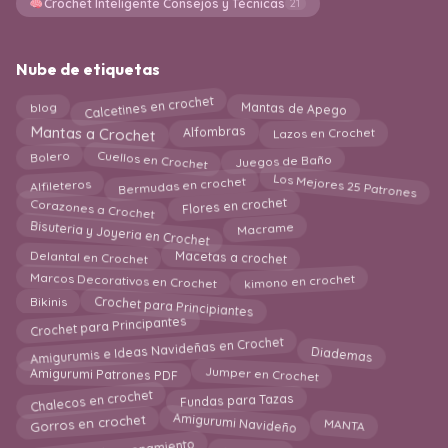
Crochet Inteligente Consejos y Técnicas
21
Nube de etiquetas
Calcetines en crochet
Mantas de Apego
blog
Alfombras
Mantas a Crochet
Lazos en Crochet
Juegos de Baño
Bolero
Cuellos en Crochet
Los Mejores 25 Patrones
Bermudas en crochet
Alfileteros
Corazones a Crochet
Flores en crochet
Bisuteria y Joyeria en Crochet
Macrame
Delantal en Crochet
Macetas a crochet
kimono en crochet
Marcos Decorativos en Crochet
Crochet para Principiantes
Bikinis
Crochet para Principantes
Amigurumis e Ideas Navideñas en Crochet
Diademas
Jumper en Crochet
Amigurumi Patrones PDF
Fundas para Tazas
Chalecos en crochet
Amigurumi Navideño
Gorros en crochet
MANTA