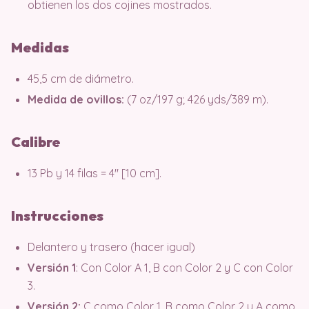
obtienen los dos cojines mostrados.
Medidas
45,5 cm de diámetro.
Medida de ovillos:
(7 oz/197 g; 426 yds/389 m).
Calibre
13 Pb y 14 filas = 4″ [10 cm].
Instrucciones
Delantero y trasero (hacer igual)
Versión 1
: Con Color A 1, B con Color 2 y C con Color
3.
Versión 2:
C como Color 1, B como Color 2 y A como