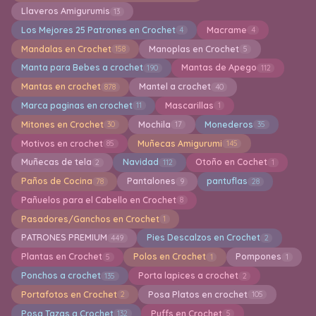
Llaveros Amigurumis
13
Los Mejores 25 Patrones en Crochet
Macrame
4
4
Mandalas en Crochet
Manoplas en Crochet
158
5
Manta para Bebes a crochet
Mantas de Apego
190
112
Mantas en crochet
Mantel a crochet
878
40
Marca paginas en crochet
Mascarillas
11
1
Mitones en Crochet
Mochila
Monederos
30
17
35
Motivos en crochet
Muñecas Amigurumi
85
145
Muñecas de tela
Navidad
Otoño en Cochet
2
112
1
Paños de Cocina
Pantalones
pantuflas
78
9
28
Pañuelos para el Cabello en Crochet
8
Pasadores/Ganchos en Crochet
1
PATRONES PREMIUM
Pies Descalzos en Crochet
449
2
Plantas en Crochet
Polos en Crochet
Pompones
5
1
1
Ponchos a crochet
Porta lapices a crochet
135
2
Portafotos en Crochet
Posa Platos en crochet
2
105
Posa Tazas a Crochet
Puffs en Crochet
132
5