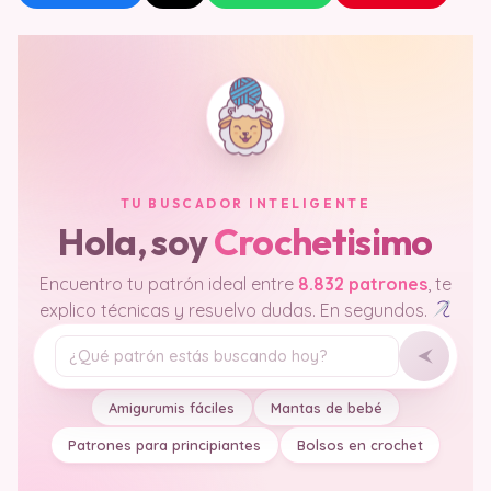
TU BUSCADOR INTELIGENTE
Hola, soy
Crochetisimo
Encuentro tu patrón ideal entre
8.832 patrones
, te
explico técnicas y resuelvo dudas. En segundos.
Tu pregunta
Amigurumis fáciles
Mantas de bebé
Patrones para principiantes
Bolsos en crochet