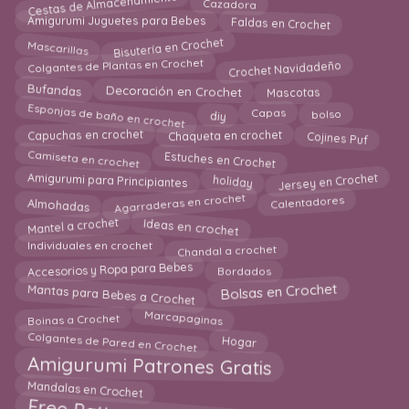
Cestas de Almacenamiento
Cazadora
Faldas en Crochet
Amigurumi Juguetes para Bebes
Bisutería en Crochet
Mascarillas
Colgantes de Plantas en Crochet
Crochet Navidadeño
Bufandas
Mascotas
Decoración en Crochet
Esponjas de baño en crochet
Capas
bolso
diy
Capuchas en crochet
Cojines Puf
Chaqueta en crochet
Camiseta en crochet
Estuches en Crochet
Amigurumi para Principiantes
Jersey en Crochet
holiday
Agarraderas en crochet
Almohadas
Calentadores
Ideas en crochet
Mantel a crochet
Chandal a crochet
Individuales en crochet
Accesorios y Ropa para Bebes
Bordados
Bolsas en Crochet
Mantas para Bebes a Crochet
Marcapaginas
Boinas a Crochet
Colgantes de Pared en Crochet
Hogar
Amigurumi Patrones Gratis
Mandalas en Crochet