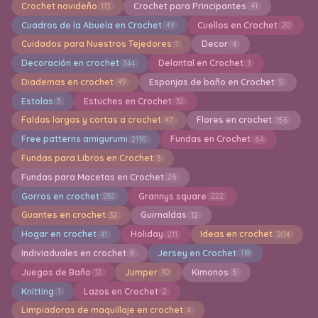
Crochet navideño
Crochet para Principantes
113
41
Cuadros de la Abuela en Crochet
Cuellos en Crochet
49
20
Cuidados para Nuestros Tejedores
Decor
1
4
Decoración en crochet
Delantal en Crochet
344
1
Diademas en crochet
Esponjas de baño en Crochet
49
5
Estolas
Estuches en Crochet
3
32
Faldas largas y cortas a crochet
Flores en crochet
47
156
Free patterns amigurumi
Fundas en Crochet
2195
64
Fundas para Libros en Crochet
3
Fundas para Macetas en Crochet
26
Gorros en crochet
Grannys square
282
222
Guantes en crochet
Guirnaldas
32
12
Hogar en crochet
Holiday
Ideas en crochet
41
211
204
Indiviaduales en crochet
Jersey en Crochet
6
118
Juegos de Baño
Jumper
Kimonos
12
10
5
Knitting
Lazos en Crochet
1
2
Limpiadoras de maquillaje en crochet
4