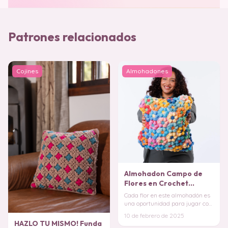
Patrones relacionados
Cojines
Almohadones
Almohadon Campo de
Flores en Crochet
PATRON GRATIS
Cada flor en este almohadón es
una oportunidad para jugar con
combinaciones de colores y
10 de febrero de 2025
crear un di
HAZLO TU MISMO! Funda