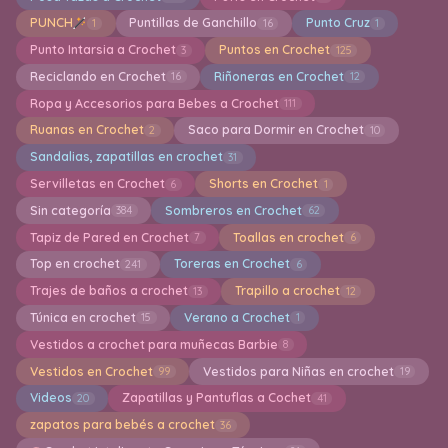
PUNCH
Puntillas de Ganchillo
Punto Cruz
1
16
1
Punto Intarsia a Crochet
Puntos en Crochet
3
125
Reciclando en Crochet
Riñoneras en Crochet
16
12
Ropa y Accesorios para Bebes a Crochet
111
Ruanas en Crochet
Saco para Dormir en Crochet
2
10
Sandalias, zapatillas en crochet
31
Servilletas en Crochet
Shorts en Crochet
6
1
Sin categoría
Sombreros en Crochet
384
62
Tapiz de Pared en Crochet
Toallas en crochet
7
6
Top en crochet
Toreras en Crochet
241
6
Trajes de baños a crochet
Trapillo a crochet
13
12
Túnica en crochet
Verano a Crochet
15
1
Vestidos a crochet para muñecas Barbie
8
Vestidos en Crochet
Vestidos para Niñas en crochet
99
19
Videos
Zapatillas y Pantuflas a Cochet
20
41
zapatos para bebés a crochet
36