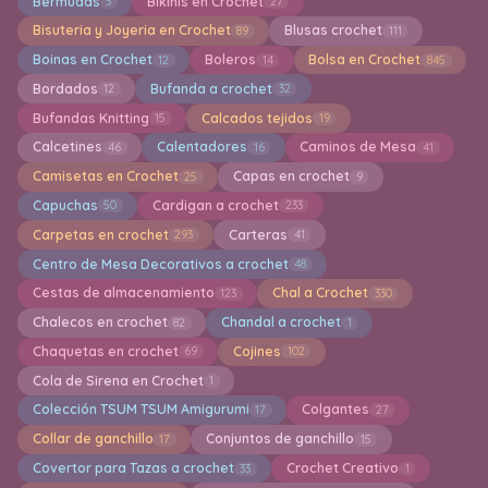
Bermudas
Bikinis en Crochet
3
27
Bisuteria y Joyeria en Crochet
Blusas crochet
89
111
Boinas en Crochet
Boleros
Bolsa en Crochet
12
14
845
Bordados
Bufanda a crochet
12
32
Bufandas Knitting
Calcados tejidos
15
19
Calcetines
Calentadores
Caminos de Mesa
46
16
41
Camisetas en Crochet
Capas en crochet
25
9
Capuchas
Cardigan a crochet
50
233
Carpetas en crochet
Carteras
293
41
Centro de Mesa Decorativos a crochet
48
Cestas de almacenamiento
Chal a Crochet
123
330
Chalecos en crochet
Chandal a crochet
82
1
Chaquetas en crochet
Cojines
69
102
Cola de Sirena en Crochet
1
Colección TSUM TSUM Amigurumi
Colgantes
17
27
Collar de ganchillo
Conjuntos de ganchillo
17
15
Covertor para Tazas a crochet
Crochet Creativo
33
1