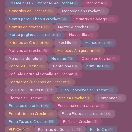
Los Mejores 25 Patrones en Crochet
Macrame
4
4
Mandalas en Crochet
Manoplas en Crochet
158
5
Manta para Bebes a crochet
Mantas de Apego
190
112
Mantas en crochet
Mantel a crochet
878
40
Marca paginas en crochet
Mascarillas
11
1
Mitones en Crochet
Mochila
Monederos
30
17
35
Motivos en crochet
Muñecas Amigurumi
85
145
Muñecas de tela
Navidad
Otoño en Cochet
2
112
1
Paños de Cocina
Pantalones
pantuflas
78
9
28
Pañuelos para el Cabello en Crochet
8
Pasadores/Ganchos en Crochet
1
PATRONES PREMIUM
Pies Descalzos en Crochet
449
2
Plantas en Crochet
Polos en Crochet
Pompones
5
1
1
Ponchos a crochet
Porta lapices a crochet
135
2
Portafotos en Crochet
Posa Platos en crochet
2
105
Posa Tazas a Crochet
Puffs en Crochet
132
5
PUNCH
Puntillas de Ganchillo
Punto Cruz
1
16
1