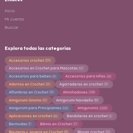
Inicio
Mi cuenta
Buscar
Explora todas las categorías
Accesorios crochet
319
Accesorios en Crochet para Mascotas
57
Accesorios para bebes
Accesorios para niñas
61
60
Adornos en Crochet
Agarraderas en crochet
20
21
Alfombras en Crochet
Almohadones
99
248
Amigurumi Gnomo
Amigurumi Navideño
20
80
Amigurumi para Principiantes
Amigurumis
541
2493
Aplicaciones en crochet
Bandoleras en crochet
60
5
Bermudas
Bikinis en Crochet
3
27
Bisuteria y Joyeria en Crochet
Blusas crochet
89
111