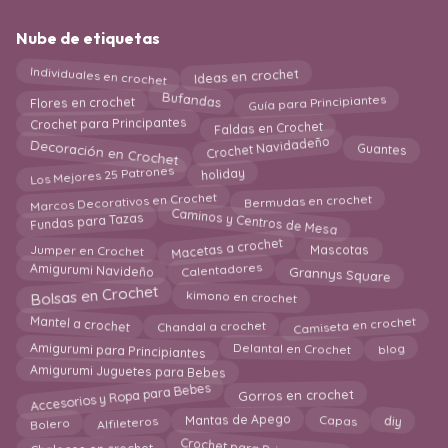
Nube de etiquetas
Individuales en crochet
Ideas en crochet
Guía para Principiantes
Bufandas
Flores en crochet
Faldas en Crochet
Crochet para Principantes
Decoración en Crochet
Crochet Navidadeño
Guantes
holiday
Los Mejores 25 Patrones
Marcos Decorativos en Crochet
Bermudas en crochet
Caminos y Centros de Mesa
Fundas para Tazas
Macetas a crochet
Mascotas
Jumper en Crochet
Grannys Square
Calentadores
Amigurumi Navideño
Bolsas en Crochet
kimono en crochet
Camiseta en crochet
Mantel a crochet
Chandal a crochet
blog
Amigurumi para Principiantes
Delantal en Crochet
Amigurumi Juguetes para Bebes
Accesorios y Ropa para Bebes
Gorros en crochet
Mantas de Apego
diy
Alfileteros
Capas
Bolero
Crochet para Principiantes