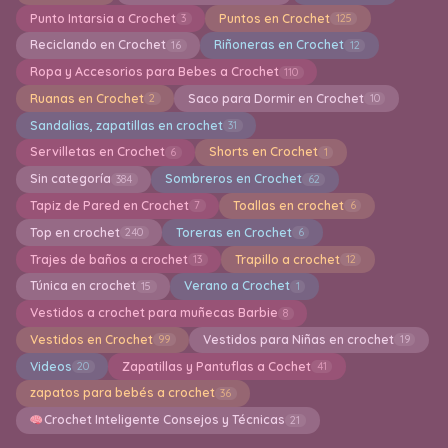
Punto Intarsia a Crochet
Puntos en Crochet
3
125
Reciclando en Crochet
Riñoneras en Crochet
16
12
Ropa y Accesorios para Bebes a Crochet
110
Ruanas en Crochet
Saco para Dormir en Crochet
2
10
Sandalias, zapatillas en crochet
31
Servilletas en Crochet
Shorts en Crochet
6
1
Sin categoría
Sombreros en Crochet
384
62
Tapiz de Pared en Crochet
Toallas en crochet
7
6
Top en crochet
Toreras en Crochet
240
6
Trajes de baños a crochet
Trapillo a crochet
13
12
Túnica en crochet
Verano a Crochet
15
1
Vestidos a crochet para muñecas Barbie
8
Vestidos en Crochet
Vestidos para Niñas en crochet
99
19
Videos
Zapatillas y Pantuflas a Cochet
20
41
zapatos para bebés a crochet
36
Crochet Inteligente Consejos y Técnicas
21