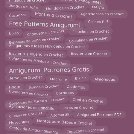
Chalecos en crochet
Mandalas en Crochet
Juegos de Baño
MANTA
Mantas a Crochet
Agarraderas en crochet
Cazadora
Free Patterns Amigurumi
Cojines Puf
Chaqueta en crochet
Estuches en Crochet
bolso
Calcetines en crochet
Esponjas de baño en crochet
Amigurumis e Ideas Navideñas en Crochet
Bisuteria y Joyeria en Crochet
Bisutería en Crochet
Colgantes de Plantas en Crochet
Amigurumi Patrones Gratis
Bikinis
Jersey en Crochet
Almohadas
Macrame
Boinas a Crochet
Diademas
Hogar
Bandolera en Crochet
Bordados
Colgantes de Pared en Crochet
Chal en Crochet
Lazos en Crochet
Aplicaciones en ganchillo
Cuellos en Crochet
Alfombras
Amigurumi Patrones PDF
Mantas para Bebes a Crochet
Mascarillas
Cestas de Almacenamiento
Capuchas en crochet