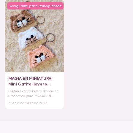
Amigurumi para Principiantes
MAGIA EN MINIATURA!
Mini Gatito llavero
Kawaii en Crochet
El Mini Gatito Llavero Kawaii en
Crochet es pura MAGIA EN
MINIATURA, diseñado para
31 de diciembre de 2025
acompañarte a tod