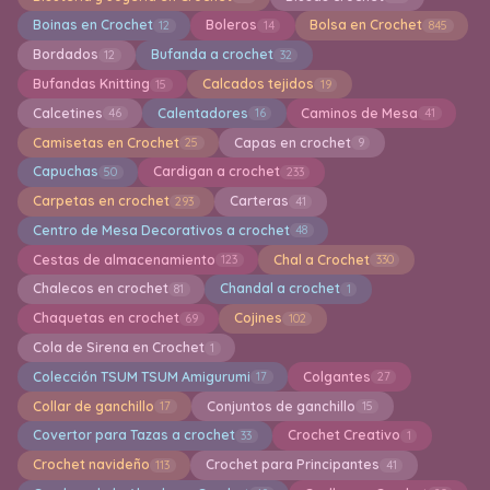
Boinas en Crochet
Boleros
Bolsa en Crochet
12
14
845
Bordados
Bufanda a crochet
12
32
Bufandas Knitting
Calcados tejidos
15
19
Calcetines
Calentadores
Caminos de Mesa
46
16
41
Camisetas en Crochet
Capas en crochet
25
9
Capuchas
Cardigan a crochet
50
233
Carpetas en crochet
Carteras
293
41
Centro de Mesa Decorativos a crochet
48
Cestas de almacenamiento
Chal a Crochet
123
330
Chalecos en crochet
Chandal a crochet
81
1
Chaquetas en crochet
Cojines
69
102
Cola de Sirena en Crochet
1
Colección TSUM TSUM Amigurumi
Colgantes
17
27
Collar de ganchillo
Conjuntos de ganchillo
17
15
Covertor para Tazas a crochet
Crochet Creativo
33
1
Crochet navideño
Crochet para Principantes
113
41