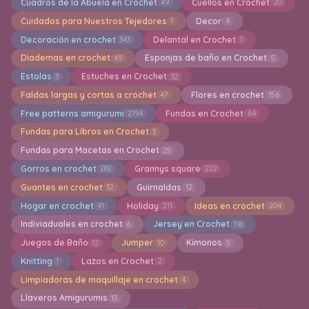
Cuadros de la Abuela en Crochet
Cuellos en Crochet
49
20
Cuidados para Nuestros Tejedores
Decor
1
4
Decoración en crochet
Delantal en Crochet
343
1
Diademas en crochet
Esponjas de baño en Crochet
49
5
Estolas
Estuches en Crochet
3
32
Faldas largas y cortas a crochet
Flores en crochet
47
156
Free patterns amigurumi
Fundas en Crochet
2194
64
Fundas para Libros en Crochet
3
Fundas para Macetas en Crochet
25
Gorros en crochet
Grannys square
282
222
Guantes en crochet
Guirnaldas
32
12
Hogar en crochet
Holiday
Ideas en crochet
41
211
204
Indiviaduales en crochet
Jersey en Crochet
6
118
Juegos de Baño
Jumper
Kimonos
12
10
5
Knitting
Lazos en Crochet
1
2
Limpiadoras de maquillaje en crochet
4
Llaveros Amigurumis
13