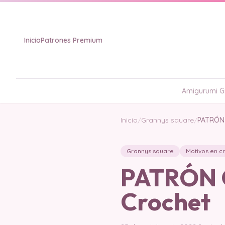
Inicio
Patrones Premium
Amigurumi Gr
Inicio
/
Grannys square
/
PATRÓN 
Grannys square
Motivos en c
PATRÓN 
Crochet