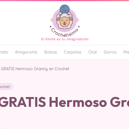
El límite es tu imaginación
atis
Amigurumis
Bolsas
Carpetas
Chal
Gorros
Ma
GRATIS Hermoso Granny en Crochet
rochet
GRATIS Hermoso Gr