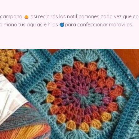
la campana
así recibirás las notificaciones cada vez que
 a mano tus agujas e hilos
para confeccionar maravillas.