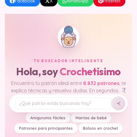
Facebook
X
WhatsApp
Pinterest
TU BUSCADOR INTELIGENTE
Hola, soy
Crochetisimo
Encuentro tu patrón ideal entre
8.832 patrones
, te
explico técnicas y resuelvo dudas. En segundos.
Tu pregunta
Amigurumis fáciles
Mantas de bebé
Patrones para principiantes
Bolsos en crochet