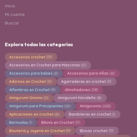
Inicio
Mi cuenta
Buscar
Explora todas las categorías
Accesorios crochet
319
Accesorios en Crochet para Mascotas
57
Accesorios para bebes
Accesorios para niñas
61
60
Adornos en Crochet
Agarraderas en crochet
20
21
Alfombras en Crochet
Almohadones
99
248
Amigurumi Gnomo
Amigurumi Navideño
20
80
Amigurumi para Principiantes
Amigurumis
541
2493
Aplicaciones en crochet
Bandoleras en crochet
60
5
Bermudas
Bikinis en Crochet
3
27
Bisuteria y Joyeria en Crochet
Blusas crochet
89
111