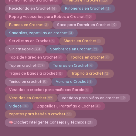
Punto Intarsia a Crochet
Puntos en Crochet
3
125
Reciclando en Crochet
Riñoneras en Crochet
16
12
Ropa y Accesorios para Bebes a Crochet
110
Ruanas en Crochet
Saco para Dormir en Crochet
2
10
Sandalias, zapatillas en crochet
31
Servilletas en Crochet
Shorts en Crochet
6
1
Sin categoría
Sombreros en Crochet
384
62
Tapiz de Pared en Crochet
Toallas en crochet
7
6
Top en crochet
Toreras en Crochet
239
6
Trajes de baños a crochet
Trapillo a crochet
13
12
Túnica en crochet
Verano a Crochet
15
1
Vestidos a crochet para muñecas Barbie
8
Vestidos en Crochet
Vestidos para Niñas en crochet
99
19
Videos
Zapatillas y Pantuflas a Cochet
20
41
zapatos para bebés a crochet
36
Crochet Inteligente Consejos y Técnicas
21