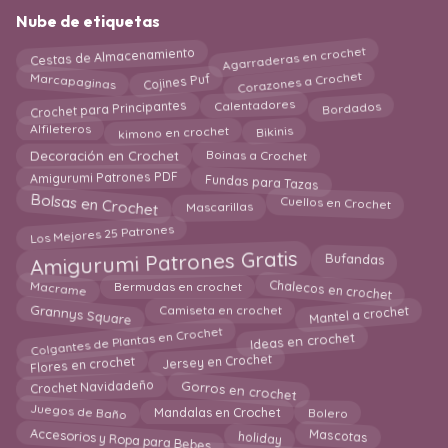
Nube de etiquetas
Agarraderas en crochet
Cestas de Almacenamiento
Corazones a Crochet
Marcapaginas
Cojines Puf
Crochet para Principantes
Bordados
Calentadores
kimono en crochet
Bikinis
Alfileteros
Boinas a Crochet
Decoración en Crochet
Fundas para Tazas
Amigurumi Patrones PDF
Bolsas en Crochet
Mascarillas
Cuellos en Crochet
Los Mejores 25 Patrones
Amigurumi Patrones Gratis
Bufandas
Chalecos en crochet
Macrame
Bermudas en crochet
Mantel a crochet
Grannys Square
Camiseta en crochet
Colgantes de Plantas en Crochet
Ideas en crochet
Flores en crochet
Jersey en Crochet
Gorros en crochet
Crochet Navidadeño
Mandalas en Crochet
Bolero
Juegos de Baño
Accesorios y Ropa para Bebes
holiday
Mascotas