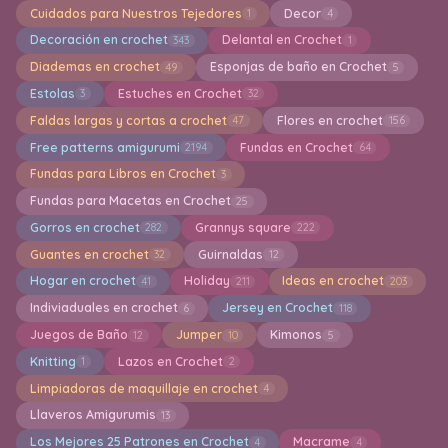
Cuidados para Nuestros Tejedores
Decor
1
4
Decoración en crochet
Delantal en Crochet
343
1
Diademas en crochet
Esponjas de baño en Crochet
49
5
Estolas
Estuches en Crochet
3
32
Faldas largas y cortas a crochet
Flores en crochet
47
156
Free patterns amigurumi
Fundas en Crochet
2194
64
Fundas para Libros en Crochet
3
Fundas para Macetas en Crochet
25
Gorros en crochet
Grannys square
282
222
Guantes en crochet
Guirnaldas
32
12
Hogar en crochet
Holiday
Ideas en crochet
41
211
203
Indiviaduales en crochet
Jersey en Crochet
6
118
Juegos de Baño
Jumper
Kimonos
12
10
5
Knitting
Lazos en Crochet
1
2
Limpiadoras de maquillaje en crochet
4
Llaveros Amigurumis
13
Los Mejores 25 Patrones en Crochet
Macrame
4
4