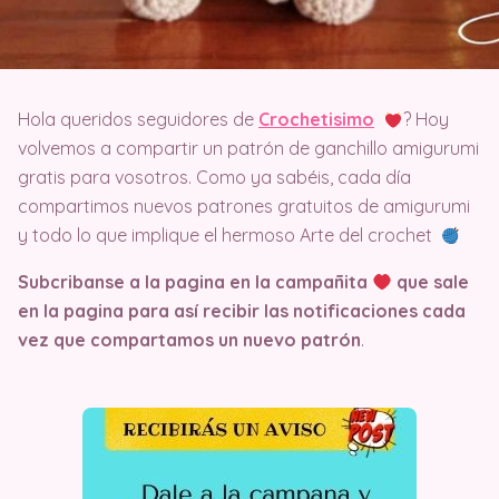
Hola queridos seguidores de
Crochetisimo
? Hoy
volvemos a compartir un patrón de ganchillo amigurumi
gratis para vosotros. Como ya sabéis, cada día
compartimos nuevos patrones gratuitos de amigurumi
y todo lo que implique el hermoso Arte del crochet
Subcribanse a la pagina en la campañita
que sale
en la pagina
para así recibir las notificaciones cada
vez que compartamos un nuevo patrón
.