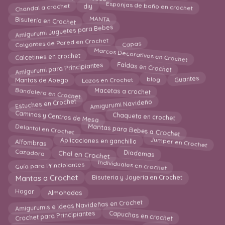
Esponjas de baño en crochet
Chandal a crochet
diy
Bisutería en Crochet
MANTA
Amigurumi Juguetes para Bebes
Colgantes de Pared en Crochet
Capas
Marcos Decorativos en Crochet
Calcetines en crochet
Amigurumi para Principiantes
Faldas en Crochet
Guantes
blog
Lazos en Crochet
Mantas de Apego
Bandolera en Crochet
Macetas a crochet
Amigurumi Navideño
Estuches en Crochet
Caminos y Centros de Mesa
Chaqueta en crochet
Mantas para Bebes a Crochet
Delantal en Crochet
Jumper en Crochet
Alfombras
Aplicaciones en ganchillo
Diademas
Chal en Crochet
Cazadora
Individuales en crochet
Guía para Principiantes
Mantas a Crochet
Bisuteria y Joyeria en Crochet
Almohadas
Hogar
Amigurumis e Ideas Navideñas en Crochet
Crochet para Principiantes
Capuchas en crochet