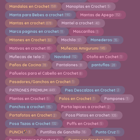
Mandalas en Crochet
Manoplas en Crochet
158
5
Manta para Bebes a crochet
Mantas de Apego
190
112
Mantas en crochet
Mantel a crochet
878
40
Marca paginas en crochet
Mascarillas
11
1
Mitones en Crochet
Mochila
Monederos
30
17
35
Motivos en crochet
Muñecas Amigurumi
85
145
Muñecas de tela
Navidad
Otoño en Cochet
2
112
1
Paños de Cocina
Pantalones
pantuflas
78
9
28
Pañuelos para el Cabello en Crochet
8
Pasadores/Ganchos en Crochet
1
PATRONES PREMIUM
Pies Descalzos en Crochet
449
2
Plantas en Crochet
Polos en Crochet
Pompones
5
1
1
Ponchos a crochet
Porta lapices a crochet
135
2
Portafotos en Crochet
Posa Platos en crochet
2
105
Posa Tazas a Crochet
Puffs en Crochet
132
5
PUNCH
Puntillas de Ganchillo
Punto Cruz
1
16
1