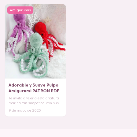
Amigurumis
Adorable y Suave Pulpo
Amigurumi PATRON PDF
Te invita a tejer a esta criatura
marina tan simpática, con sus
tentáculos perfectos para
9 de mayo de 2025
abrazar y