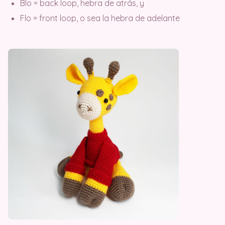
Blo = back loop, hebra de atrás, y
Flo = front loop, o sea la hebra de adelante