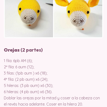
Orejas
(2 partes)
1 fila: 6pb AM (6);
2ª fila: 6 aum (12);
3 filas: (1pb aum ) x6 (18);
4ª fila: (2 pb aum) x6 (24);
5 hileras: (3 pb aum) x6 (30);
6 hileras: (4 pb aum) x6 (36).
Doblar las orejas por la mitad y coser a la cabeza con
el revés hacia adelante. Coser en la hilera 20.