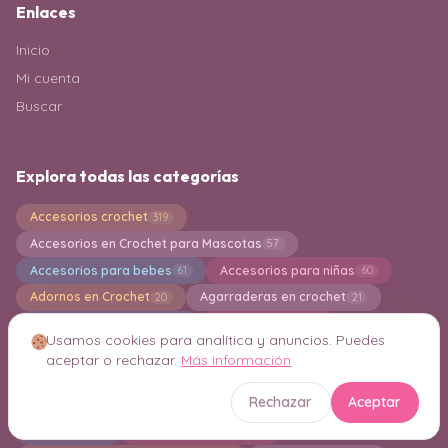
Enlaces
Inicio
Mi cuenta
Buscar
Explora todas las categorías
Accesorios crochet
319
Accesorios en Crochet para Mascotas
57
Accesorios para bebes
Accesorios para niñas
61
60
Adornos en Crochet
Agarraderas en crochet
20
21
Alfombras en Crochet
Almohadones
99
248
Usamos cookies para analítica y anuncios. Puedes
Amigurumi Gnomo
Amigurumi Navideño
20
80
aceptar o rechazar.
Más información
Amigurumi para Principiantes
Amigurumis
541
2493
Rechazar
Aceptar
Aplicaciones en crochet
Bandoleras en crochet
60
5
Bermudas
Bikinis en Crochet
3
27