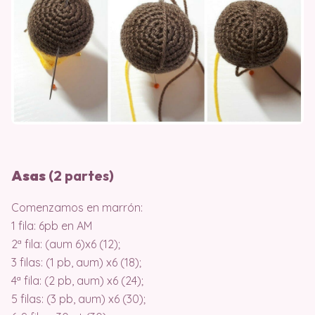
Asas
(2 partes)
Comenzamos en marrón:
1 fila: 6pb en AM
2ª fila: (aum 6)x6 (12);
3 filas: (1 pb, aum) x6 (18);
4ª fila: (2 pb, aum) x6 (24);
5 filas: (3 pb, aum) x6 (30);