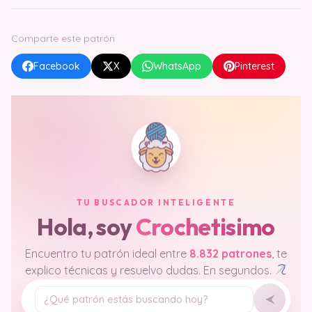
Comparte este patrón
Facebook
X
WhatsApp
Pinterest
TU BUSCADOR INTELIGENTE
Hola, soy
Crochetisimo
Encuentro tu patrón ideal entre
8.832 patrones
, te
explico técnicas y resuelvo dudas. En segundos.
Tu pregunta