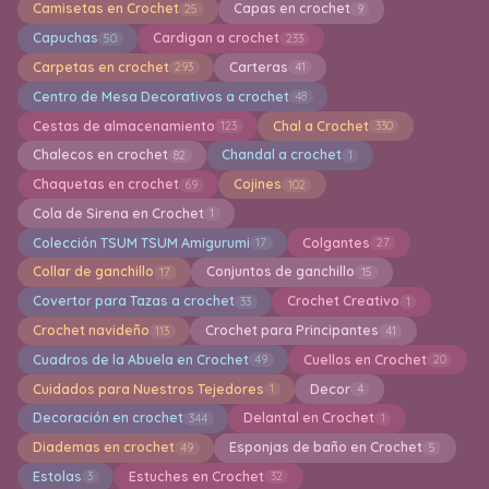
Camisetas en Crochet
Capas en crochet
25
9
Capuchas
Cardigan a crochet
50
233
Carpetas en crochet
Carteras
293
41
Centro de Mesa Decorativos a crochet
48
Cestas de almacenamiento
Chal a Crochet
123
330
Chalecos en crochet
Chandal a crochet
82
1
Chaquetas en crochet
Cojines
69
102
Cola de Sirena en Crochet
1
Colección TSUM TSUM Amigurumi
Colgantes
17
27
Collar de ganchillo
Conjuntos de ganchillo
17
15
Covertor para Tazas a crochet
Crochet Creativo
33
1
Crochet navideño
Crochet para Principantes
113
41
Cuadros de la Abuela en Crochet
Cuellos en Crochet
49
20
Cuidados para Nuestros Tejedores
Decor
1
4
Decoración en crochet
Delantal en Crochet
344
1
Diademas en crochet
Esponjas de baño en Crochet
49
5
Estolas
Estuches en Crochet
3
32