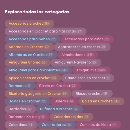
Explora todas las categorías
Accesorios crochet
319
Accesorios en Crochet para Mascotas
57
Accesorios para bebes
Accesorios para niñas
62
61
Adornos en Crochet
Agarraderas en crochet
20
21
Alfombras en Crochet
Almohadones
99
248
Amigurumi Gnomo
Amigurumi Navideño
20
80
Amigurumi para Principiantes
Amigurumis
542
2494
Aplicaciones en crochet
Bandoleras en crochet
60
5
Bermudas
Bikinis en Crochet
3
27
Bisuteria y Joyeria en Crochet
Blusas crochet
89
111
Boinas en Crochet
Boleros
Bolsa en Crochet
12
14
845
Bordados
Bufanda a crochet
12
32
Bufandas Knitting
Calcados tejidos
15
19
Calcetines
Calentadores
Caminos de Mesa
46
16
41