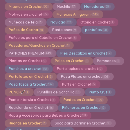
Mitones en Crochet
Mochila
Monederos
30
17
35
Motivos en crochet
Muñecas Amigurumi
85
145
Muñecas de tela
Navidad
Otoño en Cochet
2
112
1
Paños de Cocina
Pantalones
pantuflas
78
9
28
Pañuelos para el Cabello en Crochet
8
Pasadores/Ganchos en Crochet
1
PATRONES PREMIUM
Pies Descalzos en Crochet
449
2
Plantas en Crochet
Polos en Crochet
Pompones
5
1
1
Ponchos a crochet
Porta lapices a crochet
135
2
Portafotos en Crochet
Posa Platos en crochet
2
105
Posa Tazas a Crochet
Puffs en Crochet
132
5
PUNCH
Puntillas de Ganchillo
Punto Cruz
1
16
1
Punto Intarsia a Crochet
Puntos en Crochet
3
125
Reciclando en Crochet
Riñoneras en Crochet
16
12
Ropa y Accesorios para Bebes a Crochet
111
Ruanas en Crochet
Saco para Dormir en Crochet
2
10