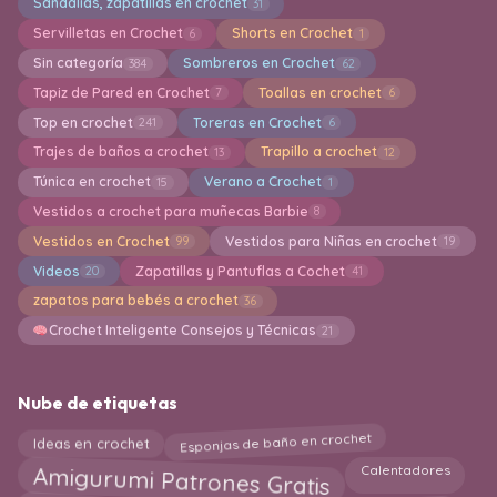
Sandalias, zapatillas en crochet
31
Servilletas en Crochet
Shorts en Crochet
6
1
Sin categoría
Sombreros en Crochet
384
62
Tapiz de Pared en Crochet
Toallas en crochet
7
6
Top en crochet
Toreras en Crochet
241
6
Trajes de baños a crochet
Trapillo a crochet
13
12
Túnica en crochet
Verano a Crochet
15
1
Vestidos a crochet para muñecas Barbie
8
Vestidos en Crochet
Vestidos para Niñas en crochet
99
19
Videos
Zapatillas y Pantuflas a Cochet
20
41
zapatos para bebés a crochet
36
Crochet Inteligente Consejos y Técnicas
21
Nube de etiquetas
Esponjas de baño en crochet
Ideas en crochet
Amigurumi Patrones Gratis
Calentadores