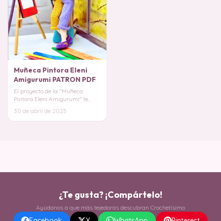
Muñeca Pintora Eleni
Amigurumi PATRON PDF
El proyecto de la "Muñeca
Pintora Eleni Amigurumi" te
invita a crear una muñeca
30 de abril de 2025
adorable que celebra
¿Te gusta? ¡Compártelo!
Ayúdanos a que más tejedoras descubran Crochetísimo
Facebook
X
WhatsApp
Pinterest