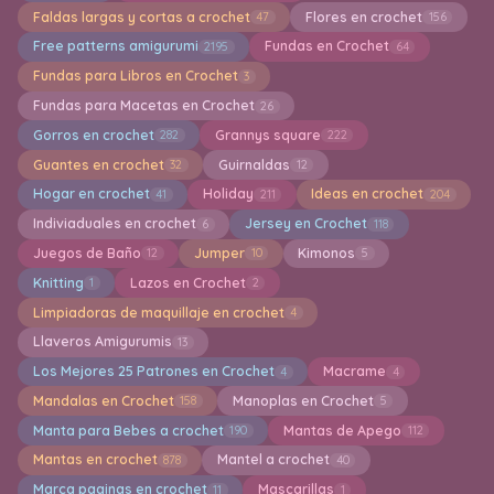
Faldas largas y cortas a crochet
Flores en crochet
47
156
Free patterns amigurumi
Fundas en Crochet
2195
64
Fundas para Libros en Crochet
3
Fundas para Macetas en Crochet
26
Gorros en crochet
Grannys square
282
222
Guantes en crochet
Guirnaldas
32
12
Hogar en crochet
Holiday
Ideas en crochet
41
211
204
Indiviaduales en crochet
Jersey en Crochet
6
118
Juegos de Baño
Jumper
Kimonos
12
10
5
Knitting
Lazos en Crochet
1
2
Limpiadoras de maquillaje en crochet
4
Llaveros Amigurumis
13
Los Mejores 25 Patrones en Crochet
Macrame
4
4
Mandalas en Crochet
Manoplas en Crochet
158
5
Manta para Bebes a crochet
Mantas de Apego
190
112
Mantas en crochet
Mantel a crochet
878
40
Marca paginas en crochet
Mascarillas
11
1