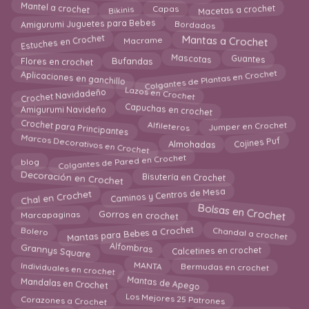
Macetas a crochet
Bikinis
Capas
Mantel a crochet
Bordados
Amigurumi Juguetes para Bebes
Estuches en Crochet
Macrame
Mantas a Crochet
Bufandas
Flores en crochet
Mascotas
Guantes
Colgantes de Plantas en Crochet
Aplicaciones en ganchillo
Crochet Navidadeño
Lazos en Crochet
Capuchas en crochet
Amigurumi Navideño
Crochet para Principantes
Alfileteros
Jumper en Crochet
Marcos Decorativos en Crochet
Cojines Puf
Almohadas
Colgantes de Pared en Crochet
blog
Decoración en Crochet
Bisutería en Crochet
Caminos y Centros de Mesa
Chal en Crochet
Bolsas en Crochet
Gorros en crochet
Marcapaginas
Mantas para Bebes a Crochet
Chandal a crochet
Bolero
Grannys Square
Alfombras
Calcetines en crochet
Individuales en crochet
MANTA
Bermudas en crochet
Mantas de Apego
Mandalas en Crochet
Corazones a Crochet
Los Mejores 25 Patrones