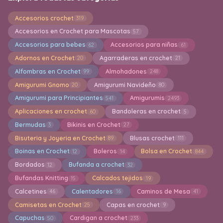
Accesorios crochet
319
Accesorios en Crochet para Mascotas
57
Accesorios para bebes
Accesorios para niñas
62
61
Adornos en Crochet
Agarraderas en crochet
20
21
Alfombras en Crochet
Almohadones
99
248
Amigurumi Gnomo
Amigurumi Navideño
20
80
Amigurumi para Principiantes
Amigurumis
541
2493
Aplicaciones en crochet
Bandoleras en crochet
60
5
Bermudas
Bikinis en Crochet
3
27
Bisuteria y Joyeria en Crochet
Blusas crochet
89
111
Boinas en Crochet
Boleros
Bolsa en Crochet
12
14
844
Bordados
Bufanda a crochet
12
32
Bufandas Knitting
Calcados tejidos
15
19
Calcetines
Calentadores
Caminos de Mesa
46
16
41
Camisetas en Crochet
Capas en crochet
25
9
Capuchas
Cardigan a crochet
50
233