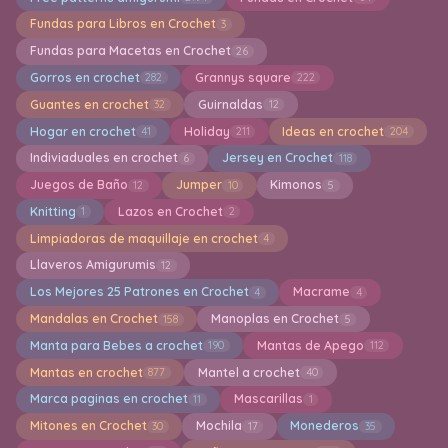
Fundas para Libros en Crochet
3
Fundas para Macetas en Crochet
26
Gorros en crochet
Grannys square
282
222
Guantes en crochet
Guirnaldas
32
12
Hogar en crochet
Holiday
Ideas en crochet
41
211
204
Indiviaduales en crochet
Jersey en Crochet
6
118
Juegos de Baño
Jumper
Kimonos
12
10
5
Knitting
Lazos en Crochet
1
2
Limpiadoras de maquillaje en crochet
4
Llaveros Amigurumis
12
Los Mejores 25 Patrones en Crochet
Macrame
4
4
Mandalas en Crochet
Manoplas en Crochet
158
5
Manta para Bebes a crochet
Mantas de Apego
190
112
Mantas en crochet
Mantel a crochet
877
40
Marca paginas en crochet
Mascarillas
11
1
Mitones en Crochet
Mochila
Monederos
30
17
35