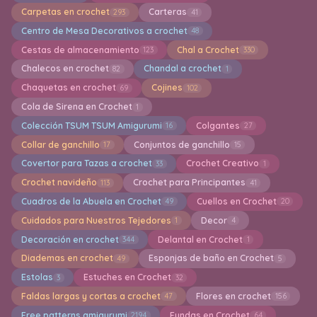
Carpetas en crochet
Carteras
293
41
Centro de Mesa Decorativos a crochet
48
Cestas de almacenamiento
Chal a Crochet
123
330
Chalecos en crochet
Chandal a crochet
82
1
Chaquetas en crochet
Cojines
69
102
Cola de Sirena en Crochet
1
Colección TSUM TSUM Amigurumi
Colgantes
16
27
Collar de ganchillo
Conjuntos de ganchillo
17
15
Covertor para Tazas a crochet
Crochet Creativo
33
1
Crochet navideño
Crochet para Principantes
113
41
Cuadros de la Abuela en Crochet
Cuellos en Crochet
49
20
Cuidados para Nuestros Tejedores
Decor
1
4
Decoración en crochet
Delantal en Crochet
344
1
Diademas en crochet
Esponjas de baño en Crochet
49
5
Estolas
Estuches en Crochet
3
32
Faldas largas y cortas a crochet
Flores en crochet
47
156
Free patterns amigurumi
Fundas en Crochet
2194
64