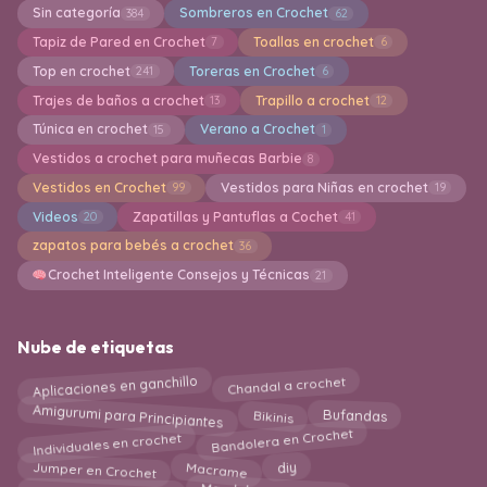
Sin categoría
Sombreros en Crochet
384
62
Tapiz de Pared en Crochet
Toallas en crochet
7
6
Top en crochet
Toreras en Crochet
241
6
Trajes de baños a crochet
Trapillo a crochet
13
12
Túnica en crochet
Verano a Crochet
15
1
Vestidos a crochet para muñecas Barbie
8
Vestidos en Crochet
Vestidos para Niñas en crochet
99
19
Videos
Zapatillas y Pantuflas a Cochet
20
41
zapatos para bebés a crochet
36
Crochet Inteligente Consejos y Técnicas
21
Nube de etiquetas
Aplicaciones en ganchillo
Chandal a crochet
Amigurumi para Principiantes
Bikinis
Bufandas
Individuales en crochet
Bandolera en Crochet
Jumper en Crochet
Macrame
diy