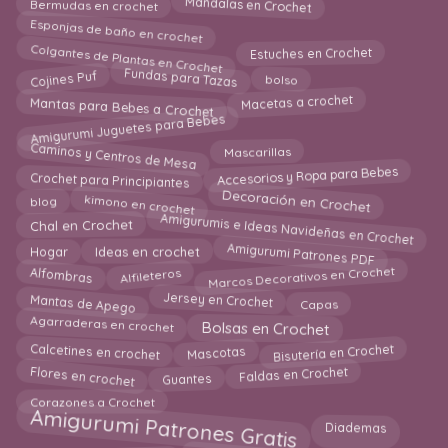
Mandalas en Crochet
Bermudas en crochet
Esponjas de baño en crochet
Colgantes de Plantas en Crochet
Estuches en Crochet
Cojines Puf
Fundas para Tazas
bolso
Mantas para Bebes a Crochet
Macetas a crochet
Amigurumi Juguetes para Bebes
Caminos y Centros de Mesa
Mascarillas
Accesorios y Ropa para Bebes
Crochet para Principiantes
kimono en crochet
Decoración en Crochet
blog
Amigurumis e Ideas Navideñas en Crochet
Chal en Crochet
Amigurumi Patrones PDF
Ideas en crochet
Hogar
Marcos Decorativos en Crochet
Alfombras
Alfileteros
Mantas de Apego
Jersey en Crochet
Capas
Agarraderas en crochet
Bolsas en Crochet
Calcetines en crochet
Bisutería en Crochet
Mascotas
Flores en crochet
Faldas en Crochet
Guantes
Corazones a Crochet
Amigurumi Patrones Gratis
Diademas