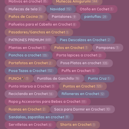
Motivos en crochet
Muñecas Amigurumi
85
144
Muñecas de tela
Navidad
Otoño en Cochet
2
112
1
Paños de Cocina
Pantalones
pantuflas
78
9
28
Pañuelos para el Cabello en Crochet
8
Pasadores/Ganchos en Crochet
1
PATRONES PREMIUM
Pies Descalzos en Crochet
449
2
Plantas en Crochet
Polos en Crochet
Pompones
5
1
1
Ponchos a crochet
Porta lapices a crochet
135
2
Portafotos en Crochet
Posa Platos en crochet
2
105
Posa Tazas a Crochet
Puffs en Crochet
132
5
PUNCH
Puntillas de Ganchillo
Punto Cruz
1
16
1
Punto Intarsia a Crochet
Puntos en Crochet
3
125
Reciclando en Crochet
Riñoneras en Crochet
16
12
Ropa y Accesorios para Bebes a Crochet
111
Ruanas en Crochet
Saco para Dormir en Crochet
2
10
Sandalias, zapatillas en crochet
31
Servilletas en Crochet
Shorts en Crochet
6
1