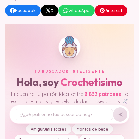
Facebook
X
WhatsApp
Pinterest
TU BUSCADOR INTELIGENTE
Hola, soy
Crochetisimo
Encuentro tu patrón ideal entre
8.832 patrones
, te
explico técnicas y resuelvo dudas. En segundos.
Tu pregunta
Amigurumis fáciles
Mantas de bebé