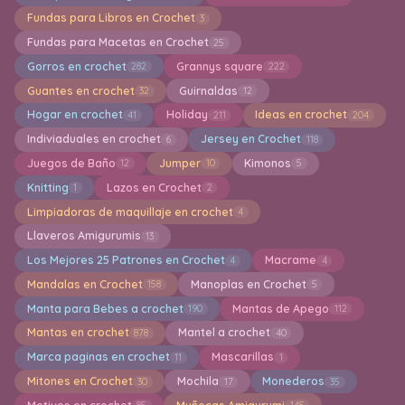
Fundas para Libros en Crochet
3
Fundas para Macetas en Crochet
25
Gorros en crochet
Grannys square
282
222
Guantes en crochet
Guirnaldas
32
12
Hogar en crochet
Holiday
Ideas en crochet
41
211
204
Indiviaduales en crochet
Jersey en Crochet
6
118
Juegos de Baño
Jumper
Kimonos
12
10
5
Knitting
Lazos en Crochet
1
2
Limpiadoras de maquillaje en crochet
4
Llaveros Amigurumis
13
Los Mejores 25 Patrones en Crochet
Macrame
4
4
Mandalas en Crochet
Manoplas en Crochet
158
5
Manta para Bebes a crochet
Mantas de Apego
190
112
Mantas en crochet
Mantel a crochet
878
40
Marca paginas en crochet
Mascarillas
11
1
Mitones en Crochet
Mochila
Monederos
30
17
35