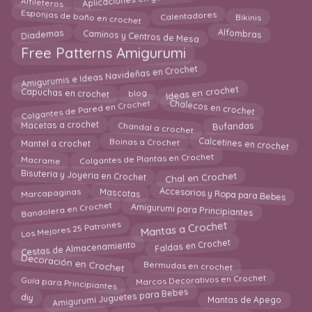
Aplicaciones en ganchillo
Esponjas de baño en crochet
Bikinis
Calentadores
Caminos y Centros de Mesa
Diademas
Alfombras
Free Patterns Amigurumi
Amigurumis e Ideas Navideñas en Crochet
Ideas en crochet
Capuchas en crochet
blog
Chalecos en crochet
Colgantes de Pared en Crochet
Chandal a crochet
Macetas a crochet
Bufandas
Calcetines en crochet
Boinas a Crochet
Mantel a crochet
Colgantes de Plantas en Crochet
Macrame
Chal en Crochet
Bisuteria y Joyeria en Crochet
Accesorios y Ropa para Bebes
Marcapaginas
Mascotas
Bandolera en Crochet
Amigurumi para Principiantes
Los Mejores 25 Patrones
Mantas a Crochet
Faldas en Crochet
Cestas de Almacenamiento
Decoración en Crochet
Bermudas en crochet
Guía para Principiantes
Marcos Decorativos en Crochet
Amigurumi Juguetes para Bebes
Mantas de Apego
diy