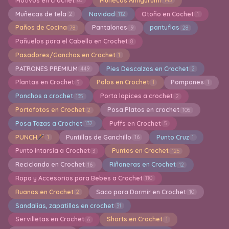
Motivos en crochet
Muñecas Amigurumi
85
145
Muñecas de tela
Navidad
Otoño en Cochet
2
112
1
Paños de Cocina
Pantalones
pantuflas
78
9
28
Pañuelos para el Cabello en Crochet
8
Pasadores/Ganchos en Crochet
1
PATRONES PREMIUM
Pies Descalzos en Crochet
449
2
Plantas en Crochet
Polos en Crochet
Pompones
5
1
1
Ponchos a crochet
Porta lapices a crochet
135
2
Portafotos en Crochet
Posa Platos en crochet
2
105
Posa Tazas a Crochet
Puffs en Crochet
132
5
PUNCH
Puntillas de Ganchillo
Punto Cruz
1
16
1
Punto Intarsia a Crochet
Puntos en Crochet
3
125
Reciclando en Crochet
Riñoneras en Crochet
16
12
Ropa y Accesorios para Bebes a Crochet
110
Ruanas en Crochet
Saco para Dormir en Crochet
2
10
Sandalias, zapatillas en crochet
31
Servilletas en Crochet
Shorts en Crochet
6
1