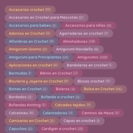
Accesorios crochet
319
Accesorios en Crochet para Mascotas
57
Accesorios para bebes
Accesorios para niñas
61
60
Adornos en Crochet
Agarraderas en crochet
20
21
Alfombras en Crochet
Almohadones
99
248
Amigurumi Gnomo
Amigurumi Navideño
20
80
Amigurumi para Principiantes
Amigurumis
541
2493
Aplicaciones en crochet
Bandoleras en crochet
60
5
Bermudas
Bikinis en Crochet
3
27
Bisuteria y Joyeria en Crochet
Blusas crochet
89
111
Boinas en Crochet
Boleros
Bolsa en Crochet
12
14
845
Bordados
Bufanda a crochet
12
32
Bufandas Knitting
Calcados tejidos
15
19
Calcetines
Calentadores
Caminos de Mesa
46
16
41
Camisetas en Crochet
Capas en crochet
25
9
Capuchas
Cardigan a crochet
50
233