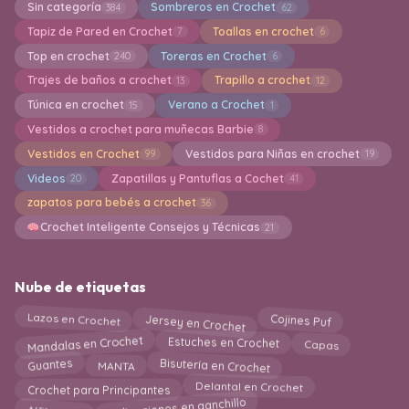
Sin categoría
Sombreros en Crochet
384
62
Tapiz de Pared en Crochet
Toallas en crochet
7
6
Top en crochet
Toreras en Crochet
240
6
Trajes de baños a crochet
Trapillo a crochet
13
12
Túnica en crochet
Verano a Crochet
15
1
Vestidos a crochet para muñecas Barbie
8
Vestidos en Crochet
Vestidos para Niñas en crochet
99
19
Videos
Zapatillas y Pantuflas a Cochet
20
41
zapatos para bebés a crochet
36
Crochet Inteligente Consejos y Técnicas
21
Nube de etiquetas
Jersey en Crochet
Lazos en Crochet
Cojines Puf
Mandalas en Crochet
Estuches en Crochet
Capas
MANTA
Bisutería en Crochet
Guantes
Crochet para Principantes
Delantal en Crochet
Alfileteros