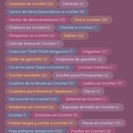
Carpetas en crochet
Carteras
293
41
Centro de Mesa Decorativos a crochet
48
Cestas de almacenamiento
Chal a Crochet
123
330
Chalecos en crochet
Chandal a crochet
81
1
Chaquetas en crochet
Cojines
69
102
Cola de Sirena en Crochet
1
Colección TSUM TSUM Amigurumi
Colgantes
17
27
Collar de ganchillo
Conjuntos de ganchillo
17
15
Covertor para Tazas a crochet
Crochet Creativo
33
1
Crochet navideño
Crochet para Principantes
113
41
Cuadros de la Abuela en Crochet
Cuellos en Crochet
49
20
Cuidados para Nuestros Tejedores
Decor
1
4
Decoración en crochet
Delantal en Crochet
343
1
Diademas en crochet
Esponjas de baño en Crochet
49
5
Estolas
Estuches en Crochet
3
32
Faldas largas y cortas a crochet
Flores en crochet
47
156
Free patterns amigurumi
Fundas en Crochet
2194
64