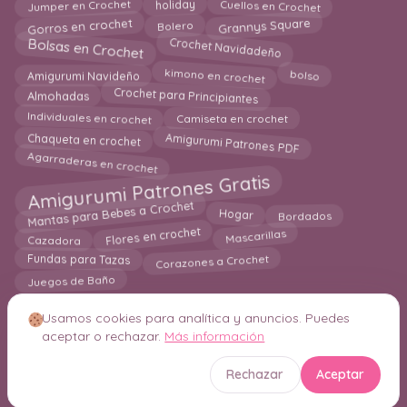
Jumper en Crochet
Cuellos en Crochet
holiday
Grannys Square
Gorros en crochet
Bolero
Bolsas en Crochet
Crochet Navidadeño
kimono en crochet
bolso
Amigurumi Navideño
Crochet para Principiantes
Almohadas
Individuales en crochet
Camiseta en crochet
Amigurumi Patrones PDF
Chaqueta en crochet
Agarraderas en crochet
Amigurumi Patrones Gratis
Mantas para Bebes a Crochet
Hogar
Bordados
Flores en crochet
Mascarillas
Cazadora
Corazones a Crochet
Fundas para Tazas
Juegos de Baño
Usamos cookies para analítica y anuncios. Puedes
aceptar o rechazar.
Más información
© 2026 Crochetisimo. Todos los derechos reservados.
Rechazar
Aceptar