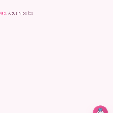
uito
. A tus hijos les