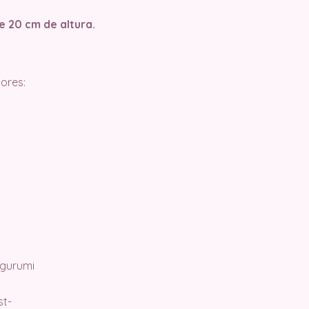
e 20 cm de altura.
ores:
igurumi
st-