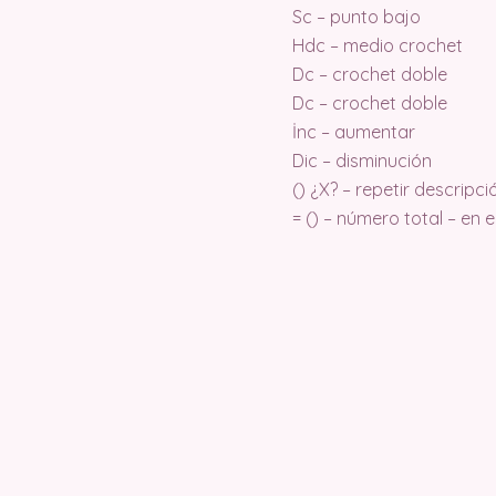
Sc – punto bajo
Hdc – medio crochet
Dc – crochet doble
Dc – crochet doble
İnc – aumentar
Dic – disminución
() ¿X? – repetir descripc
= () – número total – en e