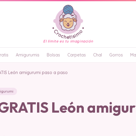
El límite es tu imaginación
atis
Amigurumis
Bolsas
Carpetas
Chal
Gorros
Ma
TIS León amigurumi paso a paso
igurumi
RATIS León amigur