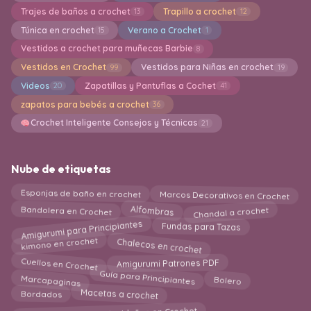
Trajes de baños a crochet
Trapillo a crochet
13
12
Túnica en crochet
Verano a Crochet
15
1
Vestidos a crochet para muñecas Barbie
8
Vestidos en Crochet
Vestidos para Niñas en crochet
99
19
Videos
Zapatillas y Pantuflas a Cochet
20
41
zapatos para bebés a crochet
36
Crochet Inteligente Consejos y Técnicas
21
Nube de etiquetas
Marcos Decorativos en Crochet
Esponjas de baño en crochet
Chandal a crochet
Bandolera en Crochet
Alfombras
Amigurumi para Principiantes
Fundas para Tazas
Chalecos en crochet
kimono en crochet
Cuellos en Crochet
Amigurumi Patrones PDF
Marcapaginas
Bolero
Guía para Principiantes
Macetas a crochet
Bordados
Amigurumis e Ideas Navideñas en Crochet