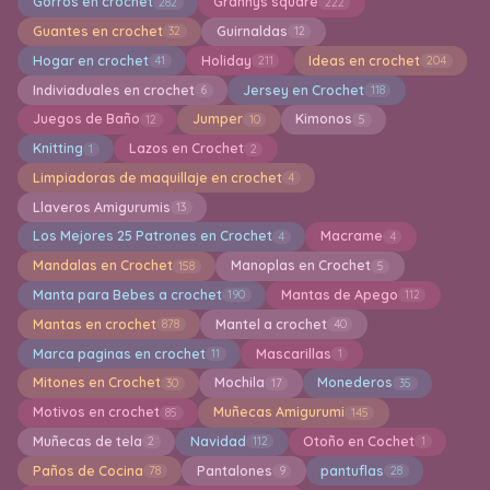
Gorros en crochet
Grannys square
282
222
Guantes en crochet
Guirnaldas
32
12
Hogar en crochet
Holiday
Ideas en crochet
41
211
204
Indiviaduales en crochet
Jersey en Crochet
6
118
Juegos de Baño
Jumper
Kimonos
12
10
5
Knitting
Lazos en Crochet
1
2
Limpiadoras de maquillaje en crochet
4
Llaveros Amigurumis
13
Los Mejores 25 Patrones en Crochet
Macrame
4
4
Mandalas en Crochet
Manoplas en Crochet
158
5
Manta para Bebes a crochet
Mantas de Apego
190
112
Mantas en crochet
Mantel a crochet
878
40
Marca paginas en crochet
Mascarillas
11
1
Mitones en Crochet
Mochila
Monederos
30
17
35
Motivos en crochet
Muñecas Amigurumi
85
145
Muñecas de tela
Navidad
Otoño en Cochet
2
112
1
Paños de Cocina
Pantalones
pantuflas
78
9
28