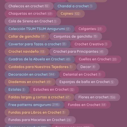
Chalecos en crochet
Chandal a crochet
82
1
Chaquetas en crochet
Cojines
69
102
Cola de Sirena en Crochet
1
Colección TSUM TSUM Amigurumi
Colgantes
17
27
Collar de ganchillo
Conjuntos de ganchillo
17
15
Covertor para Tazas a crochet
Crochet Creativo
33
1
Crochet navideño
Crochet para Principantes
113
41
Cuadros de la Abuela en Crochet
Cuellos en Crochet
49
20
Cuidados para Nuestros Tejedores
Decor
1
4
Decoración en crochet
Delantal en Crochet
344
1
Diademas en crochet
Esponjas de baño en Crochet
49
5
Estolas
Estuches en Crochet
3
32
Faldas largas y cortas a crochet
Flores en crochet
47
156
Free patterns amigurumi
Fundas en Crochet
2195
64
Fundas para Libros en Crochet
3
Fundas para Macetas en Crochet
26