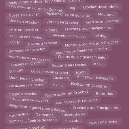
Colgantes de Pared en Crochet
diy
Crochet Navidadeño
Flores en crochet
Aplicaciones en ganchillo
Macrame
Jersey en Crochet
Ideas en crochet
Gorros en crochet
Capas
Crochet para Principiantes
Chal en Crochet
Delantal en Crochet
Camiseta en crochet
holiday
Mantas para Bebes a Crochet
Boinas a Crochet
MANTA
Colgantes de Plantas en Crochet
Bermudas en crochet
Agarraderas en crochet
Cestas de Almacenamiento
Bisutería en Crochet
Estuches en Crochet
bolso
Calcetines en crochet
Hogar
Guantes
Chaqueta en crochet
Amigurumi Navideño
Cazadora
Bolsas en Crochet
Corazones a Crochet
Bikinis
Decoración en Crochet
Mantel a crochet
Bufandas
Los Mejores 25 Patrones
Individuales en crochet
Amigurumi Juguetes para Bebes
Crochet para Principantes
Mascarillas
Calentadores
Diademas
Lazos en Crochet
Caminos y Centros de Mesa
Mascotas
Mantas a Crochet
Juegos de Baño