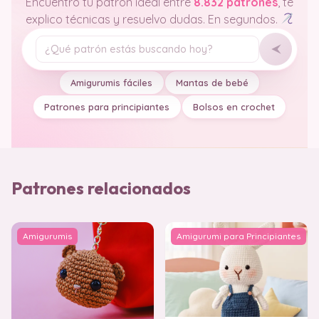
Encuentro tu patrón ideal entre
8.832 patrones
, te
explico técnicas y resuelvo dudas. En segundos.
Tu pregunta
Amigurumis fáciles
Mantas de bebé
Patrones para principiantes
Bolsos en crochet
Patrones relacionados
Amigurumis
Amigurumi para Principiantes