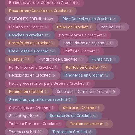
Pañuelos para el Cabello en Crochet
8
Pasadores/Ganchos en Crochet
1
PATRONES PREMIUM
Pies Descalzos en Crochet
449
2
Plantas en Crochet
Polos en Crochet
Pompones
5
1
1
Ponchos a crochet
Porta lapices a crochet
135
2
Portafotos en Crochet
Posa Platos en crochet
2
105
Posa Tazas a Crochet
Puffs en Crochet
132
5
PUNCH
Puntillas de Ganchillo
Punto Cruz
1
16
1
Punto Intarsia a Crochet
Puntos en Crochet
3
125
Reciclando en Crochet
Riñoneras en Crochet
16
12
Ropa y Accesorios para Bebes a Crochet
111
Ruanas en Crochet
Saco para Dormir en Crochet
2
10
Sandalias, zapatillas en crochet
31
Servilletas en Crochet
Shorts en Crochet
6
1
Sin categoría
Sombreros en Crochet
384
62
Tapiz de Pared en Crochet
Toallas en crochet
7
6
Top en crochet
Toreras en Crochet
241
6