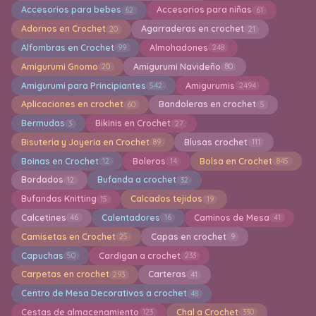
Accesorios para bebes
Accesorios para niñas
62
61
Adornos en Crochet
Agarraderas en crochet
20
21
Alfombras en Crochet
Almohadones
99
248
Amigurumi Gnomo
Amigurumi Navideño
20
80
Amigurumi para Principiantes
Amigurumis
542
2494
Aplicaciones en crochet
Bandoleras en crochet
60
5
Bermudas
Bikinis en Crochet
3
27
Bisuteria y Joyeria en Crochet
Blusas crochet
89
111
Boinas en Crochet
Boleros
Bolsa en Crochet
12
14
845
Bordados
Bufanda a crochet
12
32
Bufandas Knitting
Calcados tejidos
15
19
Calcetines
Calentadores
Caminos de Mesa
46
16
41
Camisetas en Crochet
Capas en crochet
25
9
Capuchas
Cardigan a crochet
50
233
Carpetas en crochet
Carteras
293
41
Centro de Mesa Decorativos a crochet
48
Cestas de almacenamiento
Chal a Crochet
123
330