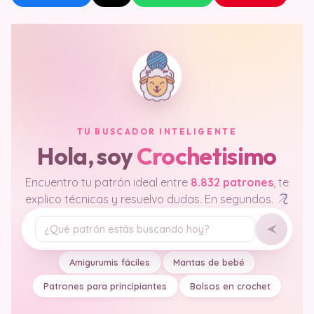
TU BUSCADOR INTELIGENTE
Hola, soy
Crochetisimo
Encuentro tu patrón ideal entre
8.832 patrones
, te
explico técnicas y resuelvo dudas. En segundos.
Tu pregunta
Amigurumis fáciles
Mantas de bebé
Patrones para principiantes
Bolsos en crochet