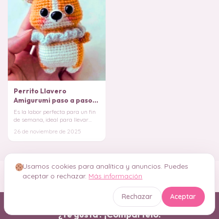
Perrito Llavero
Amigurumi paso a paso
PATRON GRATIS
Es la labor perfecta para un fin
de semana, ideal para llevar
contigo a todas partes en tus
26 de noviembre de 2025
llaves o
Usamos cookies para analítica y anuncios. Puedes
aceptar o rechazar.
Más información
Rechazar
Aceptar
¿Te gusta? ¡Compártelo!