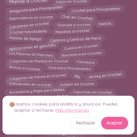
Mantas a Crochet
Lazos en Crochet
Amigurumi para Principiantes
Crochet para Principiantes
Agarraderas en crochet
Chal en Crochet
Calcetines en crochet
Chandal a crochet
MANTA
Crochet Navidadeño
Macetas a crochet
Caminos y Centros de Mesa
Mantas de Apego
Aplicaciones en ganchillo
Cuellos en Crochet
Bandolera en Crochet
Los Mejores 25 Patrones
Colgantes de Plantas en Crochet
Cazadora
Boinas a Crochet
Guía para Principiantes
Colgantes de Pared en Crochet
Jersey en Crochet
diy
Individuales en crochet
Jumper en Crochet
Accesorios y Ropa para Bebes
Capuchas en crochet
Amigurumi Juguetes para Bebes
Camiseta en crochet
Usamos cookies para analítica y anuncios. Puedes
Chalecos en crochet
Delantal en Crochet
aceptar o rechazar.
Más información
Grannys Square
Bisutería en Crochet
Amigurumi Patrones PDF
Bikinis
Alfombras
Rechazar
Aceptar
Free Patterns Amigurumi
Mascotas