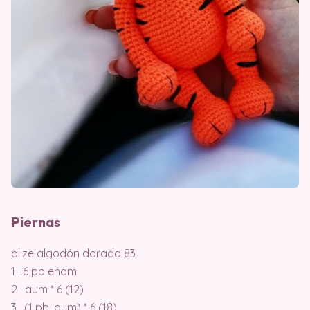
Piernas
alize algodón dorado 83
1 . 6 pb enam
2 . aum * 6 (12)
3 . (1 pb, aum) * 6 (18)