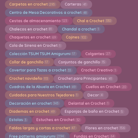
Carpetas en crochet
Carteras
293
41
Centro de Mesa Decorativos a crochet
48
Cestas de almacenamiento
Chal a Crochet
123
330
Chalecos en crochet
Chandal a crochet
81
1
Chaquetas en crochet
Cojines
69
102
Cola de Sirena en Crochet
1
Colección TSUM TSUM Amigurumi
Colgantes
17
27
Collar de ganchillo
Conjuntos de ganchillo
17
15
Covertor para Tazas a crochet
Crochet Creativo
33
1
Crochet navideño
Crochet para Principantes
113
41
Cuadros de la Abuela en Crochet
Cuellos en Crochet
49
20
Cuidados para Nuestros Tejedores
Decor
1
4
Decoración en crochet
Delantal en Crochet
343
1
Diademas en crochet
Esponjas de baño en Crochet
49
5
Estolas
Estuches en Crochet
3
32
Faldas largas y cortas a crochet
Flores en crochet
47
156
Free patterns amigurumi
Fundas en Crochet
2194
64