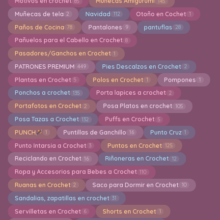
Motivos en crochet
Muñecas Amigurumi
85
145
Muñecas de tela
Navidad
Otoño en Cochet
2
112
1
Paños de Cocina
Pantalones
pantuflas
78
9
28
Pañuelos para el Cabello en Crochet
8
Pasadores/Ganchos en Crochet
1
PATRONES PREMIUM
Pies Descalzos en Crochet
449
2
Plantas en Crochet
Polos en Crochet
Pompones
5
1
1
Ponchos a crochet
Porta lapices a crochet
135
2
Portafotos en Crochet
Posa Platos en crochet
2
105
Posa Tazas a Crochet
Puffs en Crochet
132
5
PUNCH
Puntillas de Ganchillo
Punto Cruz
1
16
1
Punto Intarsia a Crochet
Puntos en Crochet
3
125
Reciclando en Crochet
Riñoneras en Crochet
16
12
Ropa y Accesorios para Bebes a Crochet
110
Ruanas en Crochet
Saco para Dormir en Crochet
2
10
Sandalias, zapatillas en crochet
31
Servilletas en Crochet
Shorts en Crochet
6
1