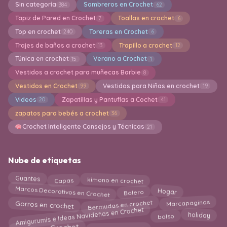
Sin categoría
Sombreros en Crochet
384
62
Tapiz de Pared en Crochet
Toallas en crochet
7
6
Top en crochet
Toreras en Crochet
240
6
Trajes de baños a crochet
Trapillo a crochet
13
12
Túnica en crochet
Verano a Crochet
15
1
Vestidos a crochet para muñecas Barbie
8
Vestidos en Crochet
Vestidos para Niñas en crochet
99
19
Videos
Zapatillas y Pantuflas a Cochet
20
41
zapatos para bebés a crochet
36
Crochet Inteligente Consejos y Técnicas
21
Nube de etiquetas
kimono en crochet
Guantes
Capas
Marcos Decorativos en Crochet
Bolero
Hogar
Bermudas en crochet
Gorros en crochet
Marcapaginas
Amigurumis e Ideas Navideñas en Crochet
bolso
holiday