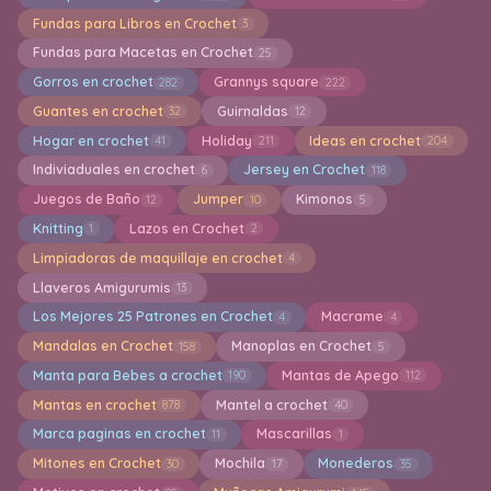
Fundas para Libros en Crochet
3
Fundas para Macetas en Crochet
25
Gorros en crochet
Grannys square
282
222
Guantes en crochet
Guirnaldas
32
12
Hogar en crochet
Holiday
Ideas en crochet
41
211
204
Indiviaduales en crochet
Jersey en Crochet
6
118
Juegos de Baño
Jumper
Kimonos
12
10
5
Knitting
Lazos en Crochet
1
2
Limpiadoras de maquillaje en crochet
4
Llaveros Amigurumis
13
Los Mejores 25 Patrones en Crochet
Macrame
4
4
Mandalas en Crochet
Manoplas en Crochet
158
5
Manta para Bebes a crochet
Mantas de Apego
190
112
Mantas en crochet
Mantel a crochet
878
40
Marca paginas en crochet
Mascarillas
11
1
Mitones en Crochet
Mochila
Monederos
30
17
35