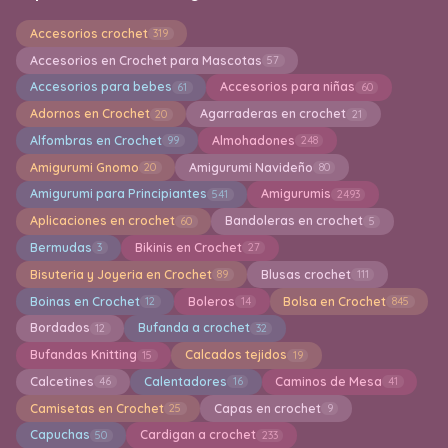
Accesorios crochet
319
Accesorios en Crochet para Mascotas
57
Accesorios para bebes
Accesorios para niñas
61
60
Adornos en Crochet
Agarraderas en crochet
20
21
Alfombras en Crochet
Almohadones
99
248
Amigurumi Gnomo
Amigurumi Navideño
20
80
Amigurumi para Principiantes
Amigurumis
541
2493
Aplicaciones en crochet
Bandoleras en crochet
60
5
Bermudas
Bikinis en Crochet
3
27
Bisuteria y Joyeria en Crochet
Blusas crochet
89
111
Boinas en Crochet
Boleros
Bolsa en Crochet
12
14
845
Bordados
Bufanda a crochet
12
32
Bufandas Knitting
Calcados tejidos
15
19
Calcetines
Calentadores
Caminos de Mesa
46
16
41
Camisetas en Crochet
Capas en crochet
25
9
Capuchas
Cardigan a crochet
50
233