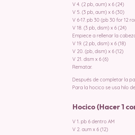
V 4. (2 pb, aum) x 6 (24)
V 5. (3 pb, aum) x 6 (30)
V 6-17. pb 30 (pb 30 for 12 r
V 18. (3 pb, dism) x 6 (24)
Empiece a rellenar la cabez
V 19. (2 pb, dism) x 6 (18)
V 20. (pb, dism) x 6 (12)
V 21. dism x 6 (6)
Rematar.
Después de completar la par
Para la hocico se usa hilo d
Hocico (Hacer 1 con
V 1. pb 6 dentro AM
V 2. aum x 6 (12)