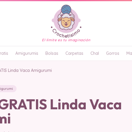
El límite es tu imaginación
atis
Amigurumis
Bolsas
Carpetas
Chal
Gorros
Ma
TIS Linda Vaca Amigurumi
igurumi
RATIS Linda Vaca
mi