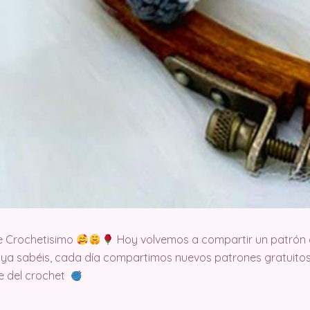
e Crochetisimo
Hoy volvemos a compartir un patrón 
 ya sabéis, cada día compartimos nuevos patrones gratuitos
te del crochet