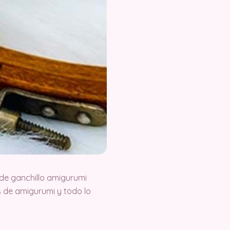
de ganchillo amigurumi
 de amigurumi y todo lo