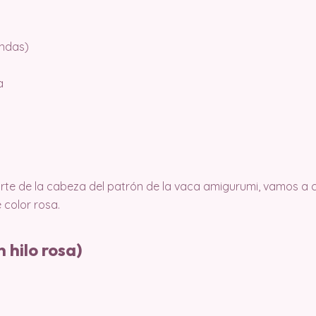
ondas)
a
te de la cabeza del patrón de la vaca amigurumi, vamos a cr
e color rosa.
 hilo rosa)