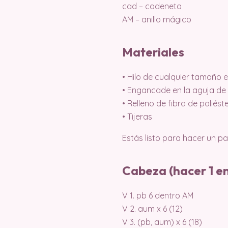
cad – cadeneta
AM – anillo mágico
Materiales
• Hilo de cualquier tamaño e
• Engancade en la aguja de
• Relleno de fibra de poliést
• Tijeras
Estás listo para hacer un p
Cabeza (hacer 1 en
V 1. pb 6 dentro AM
V 2. aum x 6 (12)
V 3. (pb, aum) x 6 (18)