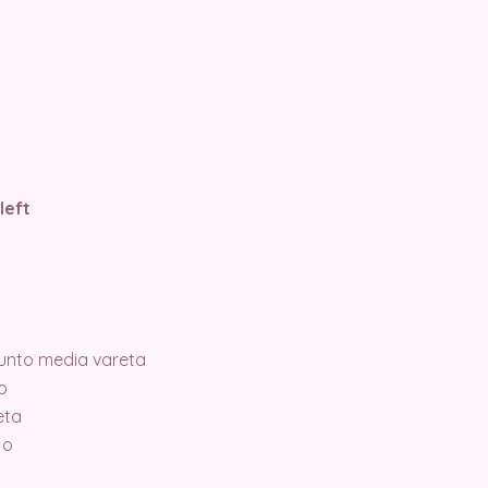
left
unto media vareta
o
eta
jo