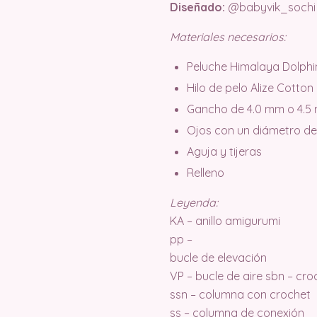
Diseñado:
@babyvik_sochi
Materiales necesarios:
Peluche Himalaya Dolphi
Hilo de pelo Alize Cotton
Gancho de 4.0 mm o 4.5
Ojos con un diámetro de
Aguja y tijeras
Relleno
Leyenda:
KA – anillo amigurumi
pp –
bucle de elevación
VP – bucle de aire sbn – cro
ssn – columna con crochet
ss – columna de conexión