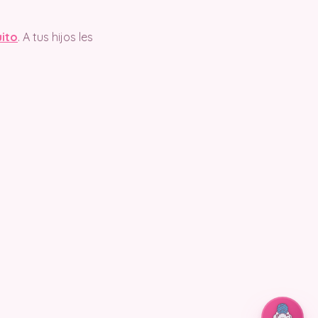
uito
. A tus hijos les