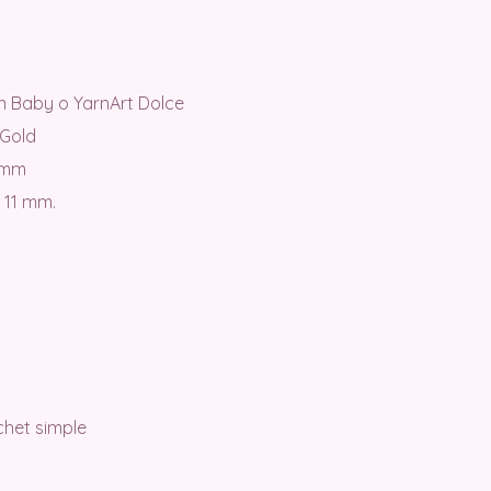
n Baby o YarnArt Dolce
 Gold
 mm
 11 mm.
chet simple