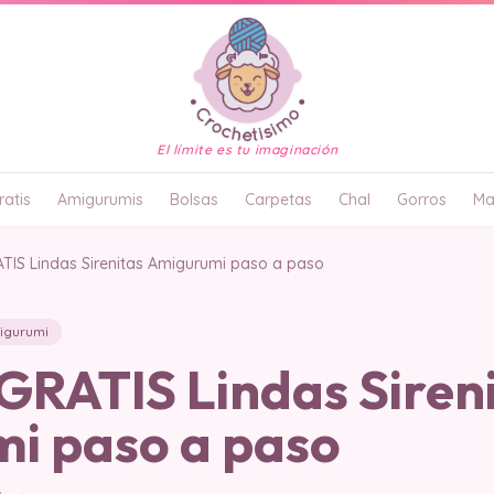
El límite es tu imaginación
atis
Amigurumis
Bolsas
Carpetas
Chal
Gorros
Ma
IS Lindas Sirenitas Amigurumi paso a paso
igurumi
RATIS Lindas Siren
i paso a paso