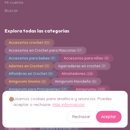
Mi cuenta
Buscar
Explora todas las categorías
Accesorios crochet
319
Accesorios en Crochet para Mascotas
57
Accesorios para bebes
Accesorios para niñas
61
60
Adornos en Crochet
Agarraderas en crochet
20
21
Alfombras en Crochet
Almohadones
99
248
Amigurumi Gnomo
Amigurumi Navideño
20
80
Amigurumi para Principiantes
Amigurumis
541
2493
Aplicaciones en crochet
Bandoleras en crochet
60
5
Usamos cookies para analítica y anuncios. Puedes
aceptar o rechazar.
Más información
Bermudas
Bikinis en Crochet
3
27
Bisuteria y Joyeria en Crochet
Blusas crochet
89
111
Rechazar
Aceptar
Boinas en Crochet
Boleros
Bolsa en Crochet
12
14
845
Bordados
Bufanda a crochet
12
32