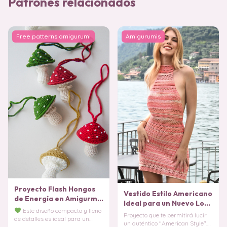
Patrones relacionados
Free patterns amigurumi
Amigurumis
Proyecto Flash Hongos
Vestido Estilo Americano
de Energía en Amigurmi
Ideal para un Nuevo Look
PATRÓN
Este diseño compacto y lleno
PATRÓN
Proyecto que te permitirá lucir
de detalles es ideal para un
un auténtico "American Style".
"Proyecto Flash", permitiéndote