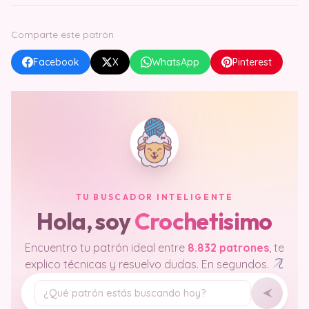
Comparte este patrón
Facebook
X
WhatsApp
Pinterest
TU BUSCADOR INTELIGENTE
Hola, soy
Crochetisimo
Encuentro tu patrón ideal entre
8.832 patrones
, te
explico técnicas y resuelvo dudas. En segundos.
Tu pregunta