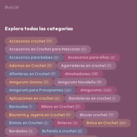
Buscar
Explora todas las categorías
Accesorios crochet
319
Accesorios en Crochet para Mascotas
57
Accesorios para bebes
Accesorios para niñas
62
61
Adornos en Crochet
Agarraderas en crochet
20
21
Alfombras en Crochet
Almohadones
99
248
Amigurumi Gnomo
Amigurumi Navideño
20
80
Amigurumi para Principiantes
Amigurumis
540
2492
Aplicaciones en crochet
Bandoleras en crochet
60
5
Bermudas
Bikinis en Crochet
3
27
Bisuteria y Joyeria en Crochet
Blusas crochet
89
111
Boinas en Crochet
Boleros
Bolsa en Crochet
12
14
844
Bordados
Bufanda a crochet
12
32