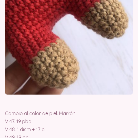
Cambio al color de piel. Marrón
V 47. 19 pbd
V 48. 1 dism + 17 p
V 49. 18 pb