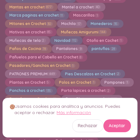
Mantas en crochet
Mantel a crochet
877
40
Marca paginas en crochet
Mascarillas
11
1
Mitones en Crochet
Mochila
Monederos
30
17
35
Motivos en crochet
Muñecas Amigurumi
85
144
Muñecas de tela
Navidad
Otoño en Cochet
2
112
1
Paños de Cocina
Pantalones
pantuflas
78
9
28
Pañuelos para el Cabello en Crochet
8
Pasadores/Ganchos en Crochet
1
PATRONES PREMIUM
Pies Descalzos en Crochet
449
2
Plantas en Crochet
Polos en Crochet
Pompones
5
1
1
Ponchos a crochet
Porta lapices a crochet
135
2
Portafotos en Crochet
Posa Platos en crochet
2
105
Usamos cookies para analítica y anuncios. Puedes
Posa Tazas a Crochet
Puffs en Crochet
132
5
aceptar o rechazar.
Más información
PUNCH
Puntillas de Ganchillo
Punto Cruz
1
16
1
Punto Intarsia a Crochet
Puntos en Crochet
3
125
Rechazar
Aceptar
Reciclando en Crochet
Riñoneras en Crochet
16
12