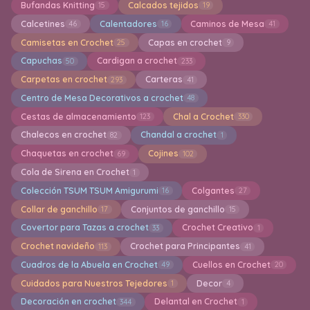
Bufandas Knitting
Calcados tejidos
15
19
Calcetines
Calentadores
Caminos de Mesa
46
16
41
Camisetas en Crochet
Capas en crochet
25
9
Capuchas
Cardigan a crochet
50
233
Carpetas en crochet
Carteras
293
41
Centro de Mesa Decorativos a crochet
48
Cestas de almacenamiento
Chal a Crochet
123
330
Chalecos en crochet
Chandal a crochet
82
1
Chaquetas en crochet
Cojines
69
102
Cola de Sirena en Crochet
1
Colección TSUM TSUM Amigurumi
Colgantes
16
27
Collar de ganchillo
Conjuntos de ganchillo
17
15
Covertor para Tazas a crochet
Crochet Creativo
33
1
Crochet navideño
Crochet para Principantes
113
41
Cuadros de la Abuela en Crochet
Cuellos en Crochet
49
20
Cuidados para Nuestros Tejedores
Decor
1
4
Decoración en crochet
Delantal en Crochet
344
1