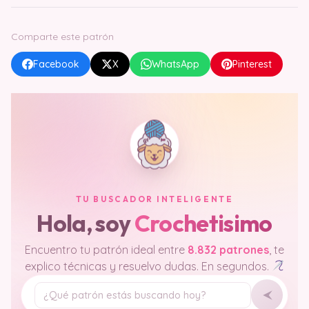
Comparte este patrón
Facebook
X
WhatsApp
Pinterest
TU BUSCADOR INTELIGENTE
Hola, soy
Crochetisimo
Encuentro tu patrón ideal entre
8.832 patrones
, te
explico técnicas y resuelvo dudas. En segundos.
Tu pregunta