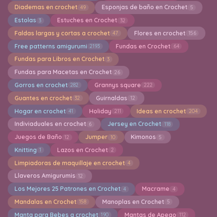
Diademas en crochet
Esponjas de baño en Crochet
49
5
Estolas
Estuches en Crochet
3
32
Faldas largas y cortas a crochet
Flores en crochet
47
156
Free patterns amigurumi
Fundas en Crochet
2193
64
Fundas para Libros en Crochet
3
Fundas para Macetas en Crochet
26
Gorros en crochet
Grannys square
282
222
Guantes en crochet
Guirnaldas
32
12
Hogar en crochet
Holiday
Ideas en crochet
41
211
204
Indiviaduales en crochet
Jersey en Crochet
6
118
Juegos de Baño
Jumper
Kimonos
12
10
5
Knitting
Lazos en Crochet
1
2
Limpiadoras de maquillaje en crochet
4
Llaveros Amigurumis
12
Los Mejores 25 Patrones en Crochet
Macrame
4
4
Mandalas en Crochet
Manoplas en Crochet
158
5
Manta para Bebes a crochet
Mantas de Apego
190
112