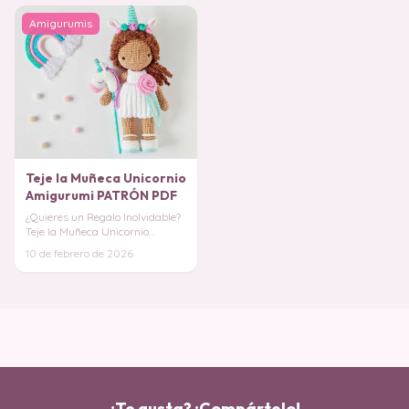
Amigurumis
Teje la Muñeca Unicornio
Amigurumi PATRÓN PDF
¿Quieres un Regalo Inolvidable?
Teje la Muñeca Unicornio
Amigurumi, un proyecto que
10 de febrero de 2026
combina la ternu
¿Te gusta? ¡Compártelo!