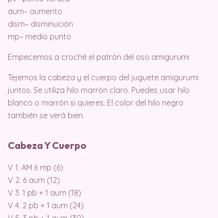
aum– aumento
dism– disminución
mp– medio punto
Empecemos a croché el patrón del oso amigurumi
Tejemos la cabeza y el cuerpo del juguete amigurumi
juntos. Se utiliza hilo marrón claro. Puedes usar hilo
blanco o marrón si quieres. El color del hilo negro
también se verá bien.
Cabeza Y Cuerpo
V 1. AM 6 mp (6)
V 2. 6 aum (12)
V 3. 1 pb + 1 aum (18)
V 4. 2 pb + 1 aum (24)