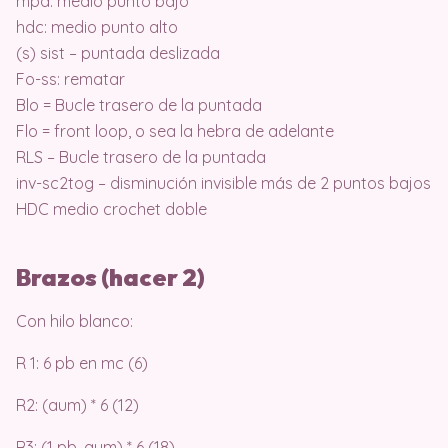
mpa: medio punto bajo
hdc: medio punto alto
(s) sist – puntada deslizada
Fo-ss: rematar
Blo = Bucle trasero de la puntada
Flo = front loop, o sea la hebra de adelante
RLS – Bucle trasero de la puntada
inv-sc2tog – disminución invisible más de 2 puntos bajos
HDC medio crochet doble
Brazos (hacer 2)
Con hilo blanco:
R 1: 6 pb en mc (6)
R2: (aum) * 6 (12)
R3: (1 pb, aum) * 6 (18)