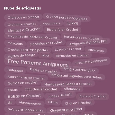
Nube de etiquetas
Crochet para Principiantes
Chalecos en crochet
holiday
Chandal a crochet
Mascarillas
Mantas a Crochet
Bisutería en Crochet
Individuales en crochet
Colgantes de Plantas en Crochet
Mandalas en Crochet
Amigurumi Patrones PDF
Mascotas
Lazos en Crochet
Alfileteros
Crochet para Principantes
Bermudas en crochet
Mantas de Apego
blog
Free Patterns Amigurumi
Crochet Navidadeño
Flores en crochet
Amigurumi Navideño
Bufandas
Amigurumi Juguetes para Bebes
Agarraderas en crochet
Mantas para Bebes a Crochet
Gorros en crochet
Alfombras
Capas
Capuchas en crochet
Bolsas en Crochet
Juegos de Baño
Boinas a Crochet
Marcapaginas
Bikinis
Chal en Crochet
diy
Chaqueta en crochet
Guía para Principiantes