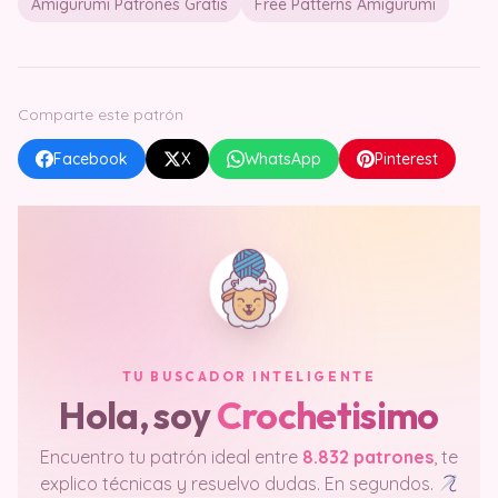
Amigurumi Patrones Gratis
Free Patterns Amigurumi
Comparte este patrón
Facebook
X
WhatsApp
Pinterest
TU BUSCADOR INTELIGENTE
Hola, soy
Crochetisimo
Encuentro tu patrón ideal entre
8.832 patrones
, te
explico técnicas y resuelvo dudas. En segundos.