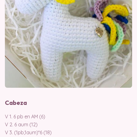
Cabeza
V 1. 6 pb en AM (6)
V 2. 6 aum (12)
V 3. (1pb,1aum)*6 (18)