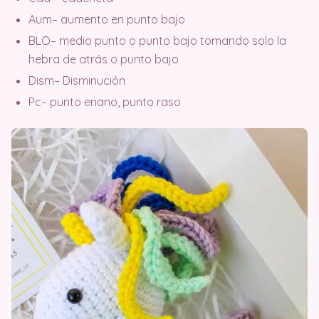
Aum– aumento en punto bajo
BLO– medio punto o punto bajo tomando solo la
hebra de atrás o punto bajo
Dism– Disminución
Pc– punto enano, punto raso