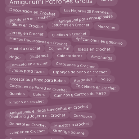
Amigurumi Patrones Gratis
MANTA
Decoración en Crochet
Los Mejores 25 Patrones
Bandolera en Crochet
Amigurumi para Principiantes
Faldas en Crochet
Macrame
Estuches en Crochet
Cuellos en Crochet
Jersey en Crochet
Aplicaciones en ganchillo
Marcos Decorativos en Crochet
Mantel a crochet
Cojines Puf
Ideas en crochet
Almohadas
Diademas
Hogar
Calentadores
Corazones a Crochet
Camiseta en crochet
Fundas para Tazas
Esponjas de baño en crochet
Accesorios y Ropa para Bebes
Bordados
bolso
Colgantes de Pared en Crochet
Calcetines en crochet
Bolero
Caminos y Centros de Mesa
Guantes
kimono en crochet
Amigurumis e Ideas Navideñas en Crochet
Bisuteria y Joyeria en Crochet
Cazadora
Macetas a crochet
Delantal en Crochet
Grannys Square
Jumper en Crochet