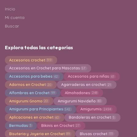
Inicio
Mi cuenta
Buscar
Explora todas las categorías
Accesorios crochet
319
Accesorios en Crochet para Mascotas
57
Accesorios para bebes
Accesorios para niñas
62
61
Adornos en Crochet
Agarraderas en crochet
20
21
Alfombras en Crochet
Almohadones
99
248
Amigurumi Gnomo
Amigurumi Navideño
20
80
Amigurumi para Principiantes
Amigurumis
542
2494
Aplicaciones en crochet
Bandoleras en crochet
60
5
Bermudas
Bikinis en Crochet
3
27
Bisuteria y Joyeria en Crochet
Blusas crochet
89
111