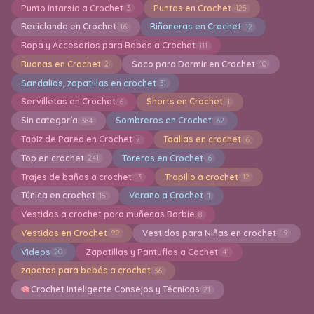
Punto Intarsia a Crochet
Puntos en Crochet
3
125
Reciclando en Crochet
Riñoneras en Crochet
16
12
Ropa y Accesorios para Bebes a Crochet
111
Ruanas en Crochet
Saco para Dormir en Crochet
2
10
Sandalias, zapatillas en crochet
31
Servilletas en Crochet
Shorts en Crochet
6
1
Sin categoría
Sombreros en Crochet
384
62
Tapiz de Pared en Crochet
Toallas en crochet
7
6
Top en crochet
Toreras en Crochet
241
6
Trajes de baños a crochet
Trapillo a crochet
13
12
Túnica en crochet
Verano a Crochet
15
1
Vestidos a crochet para muñecas Barbie
8
Vestidos en Crochet
Vestidos para Niñas en crochet
99
19
Videos
Zapatillas y Pantuflas a Cochet
20
41
zapatos para bebés a crochet
36
Crochet Inteligente Consejos y Técnicas
21