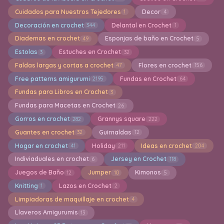
Cuidados para Nuestros Tejedores
Decor
1
4
Decoración en crochet
Delantal en Crochet
344
1
Diademas en crochet
Esponjas de baño en Crochet
49
5
Estolas
Estuches en Crochet
3
32
Faldas largas y cortas a crochet
Flores en crochet
47
156
Free patterns amigurumi
Fundas en Crochet
2195
64
Fundas para Libros en Crochet
3
Fundas para Macetas en Crochet
26
Gorros en crochet
Grannys square
282
222
Guantes en crochet
Guirnaldas
32
12
Hogar en crochet
Holiday
Ideas en crochet
41
211
204
Indiviaduales en crochet
Jersey en Crochet
6
118
Juegos de Baño
Jumper
Kimonos
12
10
5
Knitting
Lazos en Crochet
1
2
Limpiadoras de maquillaje en crochet
4
Llaveros Amigurumis
13