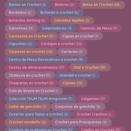
Boinas en Crochet
Boleros
Bolsa en Crochet
12
14
845
Bordados
Bufanda a crochet
12
32
Bufandas Knitting
Calcados tejidos
15
19
Calcetines
Calentadores
Caminos de Mesa
46
16
41
Camisetas en Crochet
Capas en crochet
25
9
Capuchas
Cardigan a crochet
50
233
Carpetas en crochet
Carteras
293
41
Centro de Mesa Decorativos a crochet
48
Cestas de almacenamiento
Chal a Crochet
123
330
Chalecos en crochet
Chandal a crochet
82
1
Chaquetas en crochet
Cojines
69
102
Cola de Sirena en Crochet
1
Colección TSUM TSUM Amigurumi
Colgantes
17
27
Collar de ganchillo
Conjuntos de ganchillo
17
15
Covertor para Tazas a crochet
Crochet Creativo
33
1
Crochet navideño
Crochet para Principantes
113
41
Cuadros de la Abuela en Crochet
Cuellos en Crochet
49
20