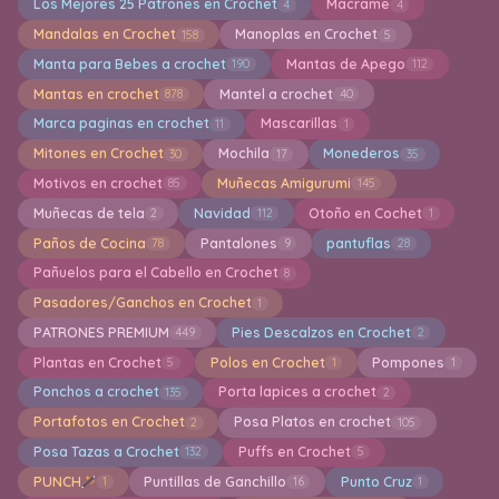
Los Mejores 25 Patrones en Crochet
Macrame
4
4
Mandalas en Crochet
Manoplas en Crochet
158
5
Manta para Bebes a crochet
Mantas de Apego
190
112
Mantas en crochet
Mantel a crochet
878
40
Marca paginas en crochet
Mascarillas
11
1
Mitones en Crochet
Mochila
Monederos
30
17
35
Motivos en crochet
Muñecas Amigurumi
85
145
Muñecas de tela
Navidad
Otoño en Cochet
2
112
1
Paños de Cocina
Pantalones
pantuflas
78
9
28
Pañuelos para el Cabello en Crochet
8
Pasadores/Ganchos en Crochet
1
PATRONES PREMIUM
Pies Descalzos en Crochet
449
2
Plantas en Crochet
Polos en Crochet
Pompones
5
1
1
Ponchos a crochet
Porta lapices a crochet
135
2
Portafotos en Crochet
Posa Platos en crochet
2
105
Posa Tazas a Crochet
Puffs en Crochet
132
5
PUNCH
Puntillas de Ganchillo
Punto Cruz
1
16
1