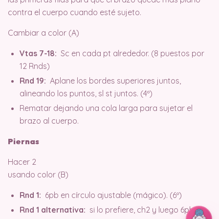
contra el cuerpo cuando esté sujeto.
Cambiar a color (A)
Vtas 7-18:
Sc en cada pt alrededor. (8 puestos por
12 Rnds)
Rnd 19:
Aplane los bordes superiores juntos,
alineando los puntos, sl st juntos. (4º)
Rematar dejando una cola larga para sujetar el
brazo al cuerpo.
Piernas
Hacer 2
usando color (B)
Rnd 1:
6pb en círculo ajustable (mágico). (6º)
Rnd 1 alternativa:
si lo prefiere, ch2 y luego 6pb en