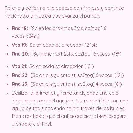
Rellene y dé forma a la cabeza con firmeza y continúe
haciéndolo a medida que avanza el patrón.
Rnd 18:
[Sc en los próximos 3sts, sc2tog] 6
veces. (24st)
Vta 19:
Sc en cada pt alrededor. (24st)
Rnd 20:
[Sc in the next 2sts, sc2tog] 6 veces. (18º)
Vta 21:
Sc en cada pt alrededor. (18º)
Rnd 22:
[Sc en el siguiente st, sc2tog] 6 veces. (12º)
Rnd 23:
[Sc en el siguiente st, sc2tog] 4 veces. (8º)
Deslizar al primer pt y rematar dejando una cola
larga para cerrar el agujero. Cierre el orificio con una
aguja de tapiz cosiendo solo a través de los bucles
frontales hasta que el orificio se cierre bien, asegure
y entreteje al final.