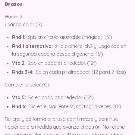
Brazos
Hacer 2
usando color (B)
Rnd 1:
6pb en círculo ajustable (mágico). (6º)
Rnd 1 alternativa:
si lo prefiere, ch2 y luego 6pb en
la segunda cadena desde el gancho. (6º)
Vta 2:
2pb en cada pt alrededor. (12º)
Rnds 3-4:
Sc en cada pt alrededor. (12 para 2 filas)
Cambiar a color (C)
Vta 5:
Sc en cada pt alrededor. (12º)
Rnd 6:
[Sc en el siguiente st, sc2tog] 4 veces. (8º)
Rellene y dé forma al brazo con firmeza y continúe
haciéndolo a medida que avanza el patrón. No rellene
las primeras filas para que el brazo quede más plano