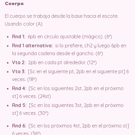
Cuerpo
El cuerpo se trabaja desde la base hacia el escote.
Usando color (A)
Rnd 1:
6pb en círculo ajustable (mágico). (6º)
Rnd 1 alternativa:
si lo prefiere, ch2 y luego 6pb en
la segunda cadena desde el gancho. (6º)
Vta 2:
2pb en cada pt alrededor. (12º)
Vta 3:
[Sc en el siguiente pt, 2pb en el siguiente pt] 6
veces. (18º)
Rnd 4:
[Sc en los siguientes 2st, 2pb en el próximo
st] 6 veces. (24st)
Rnd 5:
[Sc en los siguientes 3st, 2pb en el próximo
st] 6 veces. (30º)
Rnd 6:
[Sc en los próximos 4st, 2pb en el próximo st]
6 veces. (36º)