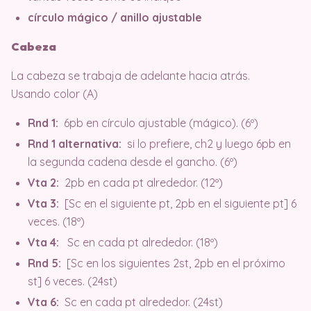
círculo mágico / anillo ajustable
Cabeza
La cabeza se trabaja de adelante hacia atrás.
Usando color (A)
Rnd 1:
6pb en círculo ajustable (mágico). (6º)
Rnd 1 alternativa:
si lo prefiere, ch2 y luego 6pb en
la segunda cadena desde el gancho. (6º)
Vta 2:
2pb en cada pt alrededor. (12º)
Vta 3:
[Sc en el siguiente pt, 2pb en el siguiente pt] 6
veces. (18º)
Vta 4:
Sc en cada pt alrededor. (18º)
Rnd 5:
[Sc en los siguientes 2st, 2pb en el próximo
st] 6 veces. (24st)
Vta 6:
Sc en cada pt alrededor. (24st)