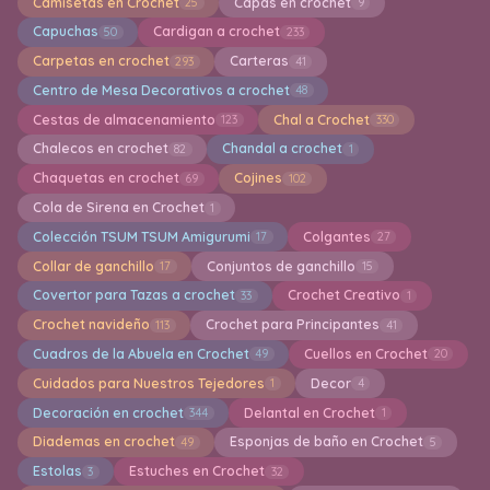
Camisetas en Crochet
Capas en crochet
25
9
Capuchas
Cardigan a crochet
50
233
Carpetas en crochet
Carteras
293
41
Centro de Mesa Decorativos a crochet
48
Cestas de almacenamiento
Chal a Crochet
123
330
Chalecos en crochet
Chandal a crochet
82
1
Chaquetas en crochet
Cojines
69
102
Cola de Sirena en Crochet
1
Colección TSUM TSUM Amigurumi
Colgantes
17
27
Collar de ganchillo
Conjuntos de ganchillo
17
15
Covertor para Tazas a crochet
Crochet Creativo
33
1
Crochet navideño
Crochet para Principantes
113
41
Cuadros de la Abuela en Crochet
Cuellos en Crochet
49
20
Cuidados para Nuestros Tejedores
Decor
1
4
Decoración en crochet
Delantal en Crochet
344
1
Diademas en crochet
Esponjas de baño en Crochet
49
5
Estolas
Estuches en Crochet
3
32