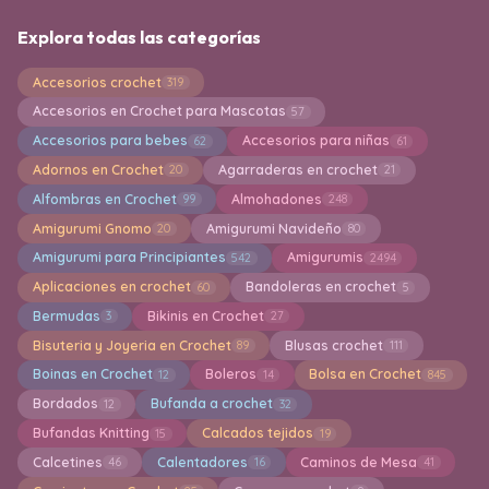
Explora todas las categorías
Accesorios crochet
319
Accesorios en Crochet para Mascotas
57
Accesorios para bebes
Accesorios para niñas
62
61
Adornos en Crochet
Agarraderas en crochet
20
21
Alfombras en Crochet
Almohadones
99
248
Amigurumi Gnomo
Amigurumi Navideño
20
80
Amigurumi para Principiantes
Amigurumis
542
2494
Aplicaciones en crochet
Bandoleras en crochet
60
5
Bermudas
Bikinis en Crochet
3
27
Bisuteria y Joyeria en Crochet
Blusas crochet
89
111
Boinas en Crochet
Boleros
Bolsa en Crochet
12
14
845
Bordados
Bufanda a crochet
12
32
Bufandas Knitting
Calcados tejidos
15
19
Calcetines
Calentadores
Caminos de Mesa
46
16
41