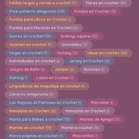
Faldas largas y cortas a crochet
Flores en crochet
47
156
Free patterns amigurumi
Fundas en Crochet
2195
64
Fundas para Libros en Crochet
3
Fundas para Macetas en Crochet
26
Gorros en crochet
Grannys square
282
222
Guantes en crochet
Guirnaldas
32
12
Hogar en crochet
Holiday
Ideas en crochet
41
211
204
Indiviaduales en crochet
Jersey en Crochet
6
118
Juegos de Baño
Jumper
Kimonos
12
10
5
Knitting
Lazos en Crochet
1
2
Limpiadoras de maquillaje en crochet
4
Llaveros Amigurumis
13
Los Mejores 25 Patrones en Crochet
Macrame
4
4
Mandalas en Crochet
Manoplas en Crochet
158
5
Manta para Bebes a crochet
Mantas de Apego
190
112
Mantas en crochet
Mantel a crochet
878
40
Marca paginas en crochet
Mascarillas
11
1