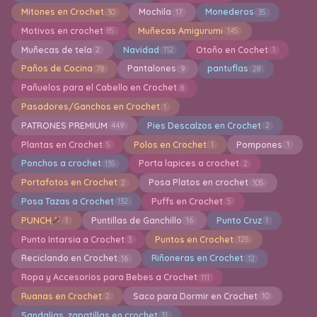
Mitones en Crochet
Mochila
Monederos
30
17
35
Motivos en crochet
Muñecas Amigurumi
85
145
Muñecas de tela
Navidad
Otoño en Cochet
2
112
1
Paños de Cocina
Pantalones
pantuflas
78
9
28
Pañuelos para el Cabello en Crochet
8
Pasadores/Ganchos en Crochet
1
PATRONES PREMIUM
Pies Descalzos en Crochet
449
2
Plantas en Crochet
Polos en Crochet
Pompones
5
1
1
Ponchos a crochet
Porta lapices a crochet
135
2
Portafotos en Crochet
Posa Platos en crochet
2
105
Posa Tazas a Crochet
Puffs en Crochet
132
5
PUNCH
Puntillas de Ganchillo
Punto Cruz
1
16
1
Punto Intarsia a Crochet
Puntos en Crochet
3
125
Reciclando en Crochet
Riñoneras en Crochet
16
12
Ropa y Accesorios para Bebes a Crochet
111
Ruanas en Crochet
Saco para Dormir en Crochet
2
10
Sandalias, zapatillas en crochet
31