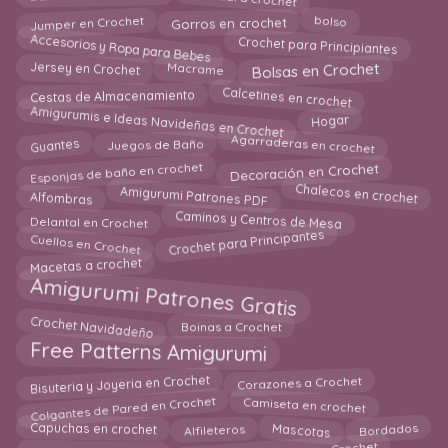
Jumper en Crochet
bolso
Gorros en crochet
Accesorios y Ropa para Bebes
Crochet para Principiantes
Bolsas en Crochet
Macrame
Jersey en Crochet
Calcetines en crochet
Cestas de Almacenamiento
Amigurumis e Ideas Navideñas en Crochet
Hogar
Agarraderas en crochet
Guantes
Juegos de Baño
Esponjas de baño en crochet
Decoración en Crochet
Amigurumi Patrones PDF
Chalecos en crochet
Alfombras
Caminos y Centros de Mesa
Delantal en Crochet
Crochet para Principantes
Cuellos en Crochet
Macetas a crochet
Amigurumi Patrones Gratis
Crochet Navidadeño
Boinas a Crochet
Free Patterns Amigurumi
Bisuteria y Joyeria en Crochet
Corazones a Crochet
Colgantes de Pared en Crochet
Camiseta en crochet
Mascotas
Capuchas en crochet
Bordados
Alfileteros