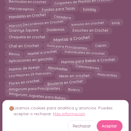
Colgantes de Plantas en Crochet
Bermudas en crochet
Fundas para Tazas
holiday
Marcapaginas
Cazadora
Mandalas en Crochet
kimono en crochet
Marcos Decorativos en Crochet
blog
Grannys Square
Diademas
Estuches en Crochet
Mantas a Crochet
Chaqueta en crochet
Guía para Principiantes
Capas
Chal en Crochet
Individuales en crochet
Mantel a crochet
Bikinis
Aplicaciones en ganchillo
Mantas para Bebes a Crochet
Calentadores
Mantas de Apego
Almohadas
Mascarillas
Los Mejores 25 Patrones
Ideas en crochet
Flores en crochet
Bisutería en Crochet
Amigurumi para Principiantes
Bolero
Amigurumi Juguetes para Bebes
Usamos cookies para analítica y anuncios. Puedes
aceptar o rechazar.
Más información
© 2026 Crochetisimo. Todos los derechos reservados.
Rechazar
Aceptar