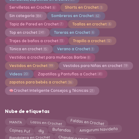
Servilletas en Crochet
Shorts en Crochet
6
1
Sin categoría
Sombreros en Crochet
384
62
Tapiz de Pared en Crochet
Toallas en crochet
7
6
Top en crochet
Toreras en Crochet
241
6
Trajes de baños a crochet
Trapillo a crochet
13
12
Túnica en crochet
Verano a Crochet
15
1
Vestidos a crochet para muñecas Barbie
8
Vestidos en Crochet
Vestidos para Niñas en crochet
99
19
Videos
Zapatillas y Pantuflas a Cochet
20
41
zapatos para bebés a crochet
36
Crochet Inteligente Consejos y Técnicas
21
Nube de etiquetas
Faldas en Crochet
MANTA
Lazos en Crochet
Amigurumi Navideño
Bufandas
Cojines Puf
diy
Chandal a crochet
Bandolera en Crochet