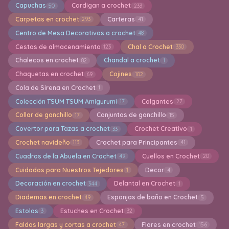
Capuchas
Cardigan a crochet
50
233
Carpetas en crochet
Carteras
293
41
Centro de Mesa Decorativos a crochet
48
Cestas de almacenamiento
Chal a Crochet
123
330
Chalecos en crochet
Chandal a crochet
82
1
Chaquetas en crochet
Cojines
69
102
Cola de Sirena en Crochet
1
Colección TSUM TSUM Amigurumi
Colgantes
17
27
Collar de ganchillo
Conjuntos de ganchillo
17
15
Covertor para Tazas a crochet
Crochet Creativo
33
1
Crochet navideño
Crochet para Principantes
113
41
Cuadros de la Abuela en Crochet
Cuellos en Crochet
49
20
Cuidados para Nuestros Tejedores
Decor
1
4
Decoración en crochet
Delantal en Crochet
344
1
Diademas en crochet
Esponjas de baño en Crochet
49
5
Estolas
Estuches en Crochet
3
32
Faldas largas y cortas a crochet
Flores en crochet
47
156