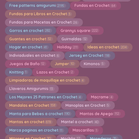
Free patterns amigurumi
Fundas en Crochet
2195
64
Fundas para Libros en Crochet
3
Fundas para Macetas en Crochet
26
Gorros en crochet
Grannys square
282
222
Guantes en crochet
Guirnaldas
32
12
Hogar en crochet
Holiday
Ideas en crochet
41
211
204
Indiviaduales en crochet
Jersey en Crochet
6
118
Juegos de Baño
Jumper
Kimonos
12
10
5
Knitting
Lazos en Crochet
1
2
Limpiadoras de maquillaje en crochet
4
Llaveros Amigurumis
13
Los Mejores 25 Patrones en Crochet
Macrame
4
4
Mandalas en Crochet
Manoplas en Crochet
158
5
Manta para Bebes a crochet
Mantas de Apego
190
112
Mantas en crochet
Mantel a crochet
878
40
Marca paginas en crochet
Mascarillas
11
1
Mitones en Crochet
Mochila
Monederos
30
17
35