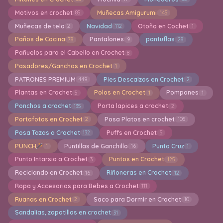
Motivos en crochet
Muñecas Amigurumi
85
145
Muñecas de tela
Navidad
Otoño en Cochet
2
112
1
Paños de Cocina
Pantalones
pantuflas
78
9
28
Pañuelos para el Cabello en Crochet
8
Pasadores/Ganchos en Crochet
1
PATRONES PREMIUM
Pies Descalzos en Crochet
449
2
Plantas en Crochet
Polos en Crochet
Pompones
5
1
1
Ponchos a crochet
Porta lapices a crochet
135
2
Portafotos en Crochet
Posa Platos en crochet
2
105
Posa Tazas a Crochet
Puffs en Crochet
132
5
PUNCH
Puntillas de Ganchillo
Punto Cruz
1
16
1
Punto Intarsia a Crochet
Puntos en Crochet
3
125
Reciclando en Crochet
Riñoneras en Crochet
16
12
Ropa y Accesorios para Bebes a Crochet
111
Ruanas en Crochet
Saco para Dormir en Crochet
2
10
Sandalias, zapatillas en crochet
31