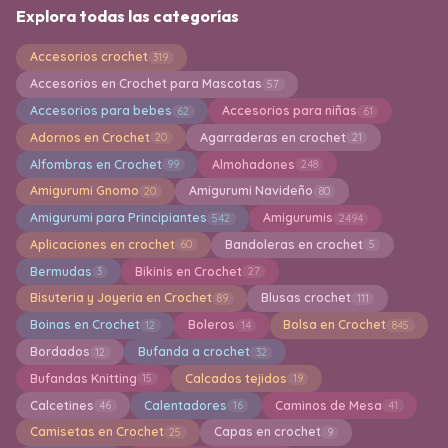
Explora todas las categorías
Accesorios crochet
319
Accesorios en Crochet para Mascotas
57
Accesorios para bebes
Accesorios para niñas
62
61
Adornos en Crochet
Agarraderas en crochet
20
21
Alfombras en Crochet
Almohadones
99
248
Amigurumi Gnomo
Amigurumi Navideño
20
80
Amigurumi para Principiantes
Amigurumis
542
2494
Aplicaciones en crochet
Bandoleras en crochet
60
5
Bermudas
Bikinis en Crochet
3
27
Bisuteria y Joyeria en Crochet
Blusas crochet
89
111
Boinas en Crochet
Boleros
Bolsa en Crochet
12
14
845
Bordados
Bufanda a crochet
12
32
Bufandas Knitting
Calcados tejidos
15
19
Calcetines
Calentadores
Caminos de Mesa
46
16
41
Camisetas en Crochet
Capas en crochet
25
9