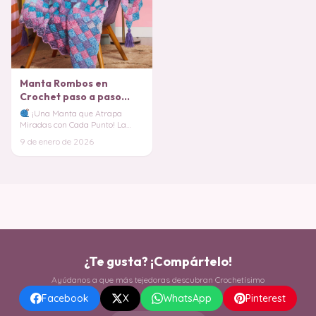
Manta Rombos en
Crochet paso a paso
PATRON GRATIS
¡Una Manta que Atrapa
Miradas con Cada Punto! La
Manta de Rombos en Crochet es
9 de enero de 2026
de esas piezas que
¿Te gusta? ¡Compártelo!
Ayúdanos a que más tejedoras descubran Crochetísimo
Facebook
X
WhatsApp
Pinterest