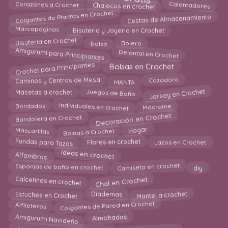
Corazones a Crochet
Calentadores
Chalecos en crochet
Colgantes de Plantas en Crochet
Cestas de Almacenamiento
Bisuteria y Joyeria en Crochet
Marcapaginas
Bisutería en Crochet
Bolero
bolso
Amigurumi para Principiantes
Delantal en Crochet
Crochet para Principantes
Bolsas en Crochet
Cazadora
Caminos y Centros de Mesa
MANTA
Jersey en Crochet
Juegos de Baño
Macetas a crochet
Individuales en crochet
Macrame
Bordados
Decoración en Crochet
Bandolera en Crochet
Mascarillas
Boinas a Crochet
Hogar
Lazos en Crochet
Fundas para Tazas
Flores en crochet
Ideas en crochet
Alfombras
Camiseta en crochet
Esponjas de baño en crochet
diy
Chal en Crochet
Calcetines en crochet
Mantel a crochet
Estuches en Crochet
Diademas
Colgantes de Pared en Crochet
Alfileteros
Amigurumi Navideño
Almohadas