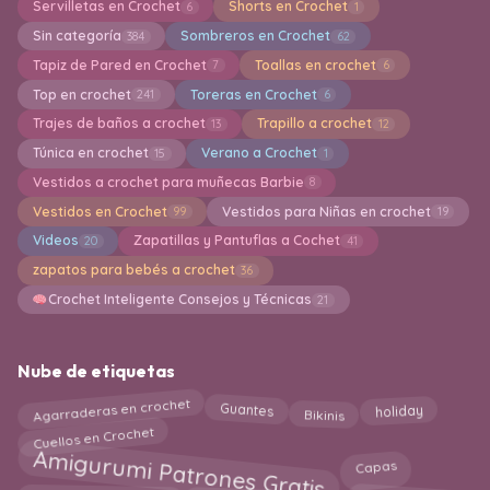
Servilletas en Crochet
Shorts en Crochet
6
1
Sin categoría
Sombreros en Crochet
384
62
Tapiz de Pared en Crochet
Toallas en crochet
7
6
Top en crochet
Toreras en Crochet
241
6
Trajes de baños a crochet
Trapillo a crochet
13
12
Túnica en crochet
Verano a Crochet
15
1
Vestidos a crochet para muñecas Barbie
8
Vestidos en Crochet
Vestidos para Niñas en crochet
99
19
Videos
Zapatillas y Pantuflas a Cochet
20
41
zapatos para bebés a crochet
36
Crochet Inteligente Consejos y Técnicas
21
Nube de etiquetas
Agarraderas en crochet
holiday
Guantes
Bikinis
Cuellos en Crochet
Amigurumi Patrones Gratis
Capas