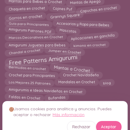
Mantas de Apego
Mantas para Bebes a Crochet
Cojines Puf
Chaqueta en crochet
Capuchas en crochet
Grannys Square
Gorros en crochet
Accesorios y Ropa para Bebes
Guía para Principiantes
Amigurumi Patrones PDF
Mascotas
Aplicaciones en ganchillo
Marcos Decorativos en Crochet
kimono en crochet
Amigurumi Juguetes para Bebes
Jumper en Crochet
Chandal a crochet
Free Patterns Amigurumi
Mantas a Crochet
Bermudas en crochet
Crochet Navidadeño
Crochet para Principiantes
Los Mejores 25 Patrones
Mandalas en Crochet
blog
Amigurumis e Ideas Navideñas en Crochet
Faldas en Crochet
Bufandas
Usamos cookies para analítica y anuncios. Puedes
aceptar o rechazar.
Más información
© 2026 Crochetisimo. Todos los derechos reservados.
Rechazar
Aceptar