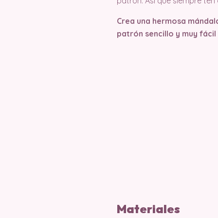
patrón. Así que siempre ten 
Crea una hermosa mándala i
patrón sencillo y muy fácil
Materiales