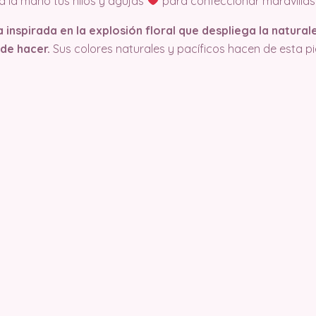
a la mano tus hilos y agujas
para confeccionar maravillas
nspirada en la explosión floral que despliega la natural
 de hacer.
Sus colores naturales y pacíficos hacen de esta pie