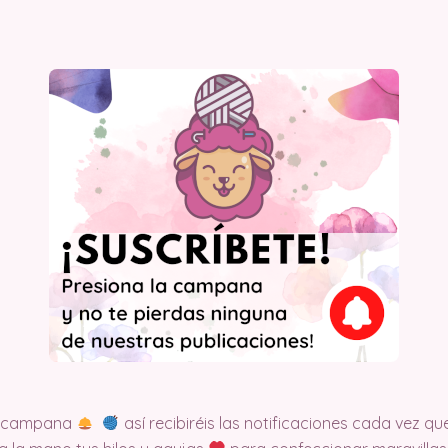
la campana
así recibiréis las notificaciones cada vez