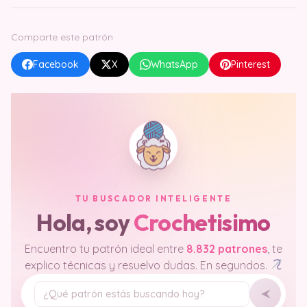
Comparte este patrón
Facebook
X
WhatsApp
Pinterest
TU BUSCADOR INTELIGENTE
Hola, soy
Crochetisimo
Encuentro tu patrón ideal entre
8.832 patrones
, te
explico técnicas y resuelvo dudas. En segundos.
Tu pregunta