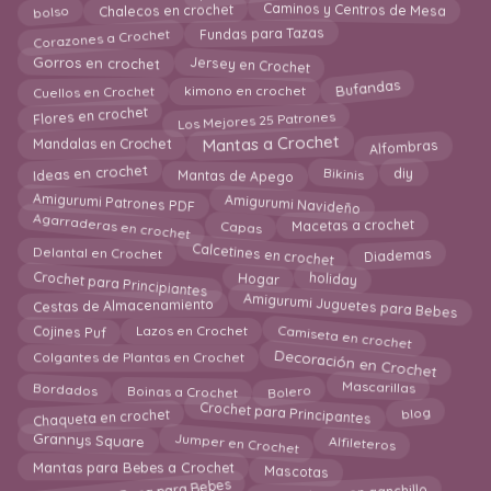
bolso
Caminos y Centros de Mesa
Chalecos en crochet
Corazones a Crochet
Fundas para Tazas
Jersey en Crochet
Gorros en crochet
Cuellos en Crochet
Bufandas
kimono en crochet
Los Mejores 25 Patrones
Flores en crochet
Mandalas en Crochet
Mantas a Crochet
Alfombras
Ideas en crochet
Bikinis
diy
Mantas de Apego
Amigurumi Navideño
Amigurumi Patrones PDF
Agarraderas en crochet
Macetas a crochet
Capas
Calcetines en crochet
Delantal en Crochet
Diademas
Crochet para Principiantes
holiday
Hogar
Amigurumi Juguetes para Bebes
Cestas de Almacenamiento
Camiseta en crochet
Cojines Puf
Lazos en Crochet
Decoración en Crochet
Colgantes de Plantas en Crochet
Bordados
Bolero
Boinas a Crochet
Mascarillas
Crochet para Principantes
Chaqueta en crochet
blog
Alfileteros
Grannys Square
Jumper en Crochet
Mascotas
Mantas para Bebes a Crochet