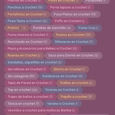
Plantas en Crochet
Polos en Crochet
Pompones
5
1
1
Ponchos a crochet
Porta lapices a crochet
135
2
Portafotos en Crochet
Posa Platos en crochet
2
105
Posa Tazas a Crochet
Puffs en Crochet
132
5
PUNCH
Puntillas de Ganchillo
Punto Cruz
1
16
1
Punto Intarsia a Crochet
Puntos en Crochet
3
125
Reciclando en Crochet
Riñoneras en Crochet
16
12
Ropa y Accesorios para Bebes a Crochet
110
Ruanas en Crochet
Saco para Dormir en Crochet
2
10
Sandalias, zapatillas en crochet
31
Servilletas en Crochet
Shorts en Crochet
6
1
Sin categoría
Sombreros en Crochet
384
62
Tapiz de Pared en Crochet
Toallas en crochet
7
6
Top en crochet
Toreras en Crochet
240
6
Trajes de baños a crochet
Trapillo a crochet
13
12
Túnica en crochet
Verano a Crochet
15
1
Vestidos a crochet para muñecas Barbie
8