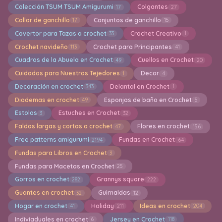
Colección TSUM TSUM Amigurumi
Colgantes
17
27
Collar de ganchillo
Conjuntos de ganchillo
17
15
Covertor para Tazas a crochet
Crochet Creativo
33
1
Crochet navideño
Crochet para Principantes
113
41
Cuadros de la Abuela en Crochet
Cuellos en Crochet
49
20
Cuidados para Nuestros Tejedores
Decor
1
4
Decoración en crochet
Delantal en Crochet
343
1
Diademas en crochet
Esponjas de baño en Crochet
49
5
Estolas
Estuches en Crochet
3
32
Faldas largas y cortas a crochet
Flores en crochet
47
156
Free patterns amigurumi
Fundas en Crochet
2194
64
Fundas para Libros en Crochet
3
Fundas para Macetas en Crochet
25
Gorros en crochet
Grannys square
282
222
Guantes en crochet
Guirnaldas
32
12
Hogar en crochet
Holiday
Ideas en crochet
41
211
204
Indiviaduales en crochet
Jersey en Crochet
6
118