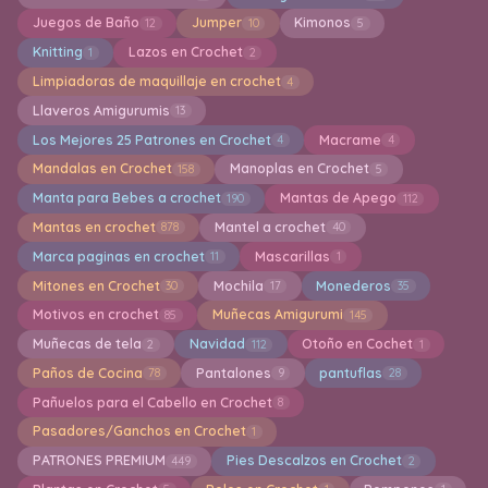
Juegos de Baño
Jumper
Kimonos
12
10
5
Knitting
Lazos en Crochet
1
2
Limpiadoras de maquillaje en crochet
4
Llaveros Amigurumis
13
Los Mejores 25 Patrones en Crochet
Macrame
4
4
Mandalas en Crochet
Manoplas en Crochet
158
5
Manta para Bebes a crochet
Mantas de Apego
190
112
Mantas en crochet
Mantel a crochet
878
40
Marca paginas en crochet
Mascarillas
11
1
Mitones en Crochet
Mochila
Monederos
30
17
35
Motivos en crochet
Muñecas Amigurumi
85
145
Muñecas de tela
Navidad
Otoño en Cochet
2
112
1
Paños de Cocina
Pantalones
pantuflas
78
9
28
Pañuelos para el Cabello en Crochet
8
Pasadores/Ganchos en Crochet
1
PATRONES PREMIUM
Pies Descalzos en Crochet
449
2