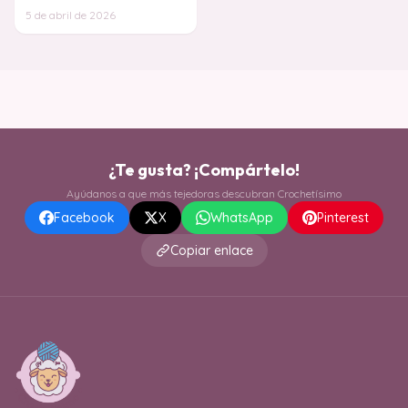
manta es como capturar un
5 de abril de 2026
arcoíris y conver
¿Te gusta? ¡Compártelo!
Ayúdanos a que más tejedoras descubran Crochetísimo
Facebook
X
WhatsApp
Pinterest
Copiar enlace