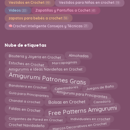
Vestidos en Crochet
Vestidos para Niñas en crochet
99
19
Videos
Zapatillas y Pantuflas a Cochet
20
41
zapatos para bebés a crochet
36
Crochet Inteligente Consejos y Técnicas
21
Nube de etiquetas
Bisuteria y Joyeria en Crochet
Almohadas
Estuches en Crochet
Marcapaginas
Amigurumis e Ideas Navideñas en Crochet
Amigurumi Patrones Gratis
Bandolera en Crochet
Calentadores
Juegos de Baño
Guía para Principiantes
Amigurumi para Principiantes
Bolsas en Crochet
Chandal a crochet
Cazadora
Free Patterns Amigurumi
Faldas en Crochet
Individuales en crochet
Colgantes de Pared en Crochet
Marcos Decorativos en Crochet
Crochet Navidadeño