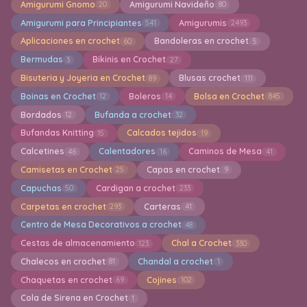
Amigurumi Gnomo
Amigurumi Navideño
20
80
Amigurumi para Principiantes
Amigurumis
541
2493
Aplicaciones en crochet
Bandoleras en crochet
60
5
Bermudas
Bikinis en Crochet
3
27
Bisuteria y Joyeria en Crochet
Blusas crochet
89
111
Boinas en Crochet
Boleros
Bolsa en Crochet
12
14
845
Bordados
Bufanda a crochet
12
32
Bufandas Knitting
Calcados tejidos
15
19
Calcetines
Calentadores
Caminos de Mesa
46
16
41
Camisetas en Crochet
Capas en crochet
25
9
Capuchas
Cardigan a crochet
50
233
Carpetas en crochet
Carteras
293
41
Centro de Mesa Decorativos a crochet
48
Cestas de almacenamiento
Chal a Crochet
123
330
Chalecos en crochet
Chandal a crochet
81
1
Chaquetas en crochet
Cojines
69
102
Cola de Sirena en Crochet
1