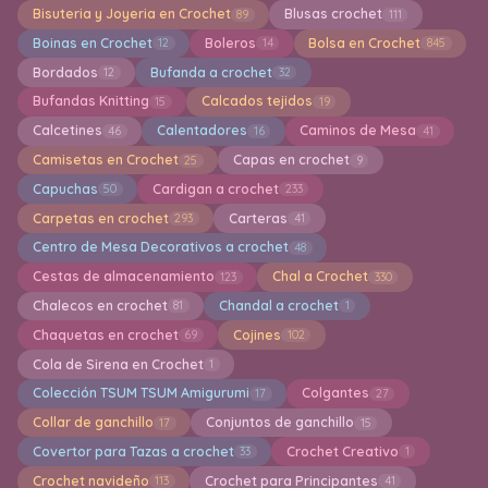
Bisuteria y Joyeria en Crochet
Blusas crochet
89
111
Boinas en Crochet
Boleros
Bolsa en Crochet
12
14
845
Bordados
Bufanda a crochet
12
32
Bufandas Knitting
Calcados tejidos
15
19
Calcetines
Calentadores
Caminos de Mesa
46
16
41
Camisetas en Crochet
Capas en crochet
25
9
Capuchas
Cardigan a crochet
50
233
Carpetas en crochet
Carteras
293
41
Centro de Mesa Decorativos a crochet
48
Cestas de almacenamiento
Chal a Crochet
123
330
Chalecos en crochet
Chandal a crochet
81
1
Chaquetas en crochet
Cojines
69
102
Cola de Sirena en Crochet
1
Colección TSUM TSUM Amigurumi
Colgantes
17
27
Collar de ganchillo
Conjuntos de ganchillo
17
15
Covertor para Tazas a crochet
Crochet Creativo
33
1
Crochet navideño
Crochet para Principantes
113
41