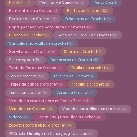
PUNCH
Puntillas de Ganchillo
Punto Cruz
1
16
1
Punto Intarsia a Crochet
Puntos en Crochet
3
125
Reciclando en Crochet
Riñoneras en Crochet
16
12
Ropa y Accesorios para Bebes a Crochet
110
Ruanas en Crochet
Saco para Dormir en Crochet
2
10
Sandalias, zapatillas en crochet
31
Servilletas en Crochet
Shorts en Crochet
6
1
Sin categoría
Sombreros en Crochet
384
62
Tapiz de Pared en Crochet
Toallas en crochet
7
6
Top en crochet
Toreras en Crochet
239
6
Trajes de baños a crochet
Trapillo a crochet
13
12
Túnica en crochet
Verano a Crochet
15
1
Vestidos a crochet para muñecas Barbie
8
Vestidos en Crochet
Vestidos para Niñas en crochet
99
19
Videos
Zapatillas y Pantuflas a Cochet
20
41
zapatos para bebés a crochet
36
Crochet Inteligente Consejos y Técnicas
21