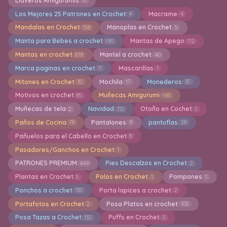
Llaveros Amigurumis
13
Los Mejores 25 Patrones en Crochet
Macrame
4
4
Mandalas en Crochet
Manoplas en Crochet
158
5
Manta para Bebes a crochet
Mantas de Apego
190
112
Mantas en crochet
Mantel a crochet
878
40
Marca paginas en crochet
Mascarillas
11
1
Mitones en Crochet
Mochila
Monederos
30
17
35
Motivos en crochet
Muñecas Amigurumi
85
145
Muñecas de tela
Navidad
Otoño en Cochet
2
112
1
Paños de Cocina
Pantalones
pantuflas
78
9
28
Pañuelos para el Cabello en Crochet
8
Pasadores/Ganchos en Crochet
1
PATRONES PREMIUM
Pies Descalzos en Crochet
449
2
Plantas en Crochet
Polos en Crochet
Pompones
5
1
1
Ponchos a crochet
Porta lapices a crochet
135
2
Portafotos en Crochet
Posa Platos en crochet
2
105
Posa Tazas a Crochet
Puffs en Crochet
132
5