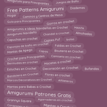
Amigurumi para Principiantes
Juegos de Baño
Free Patterns Amigurumi
Diademas
Caminos y Centros de Mesa
Hogar
Gorros en crochet
Guía para Principiantes
Amigurumis e Ideas Navideñas en Crochet
MANTA
Chandal a crochet
Amigurumi Navideño
Almohadas
Cojines Puf
Capuchas en crochet
bolso
Esponjas de baño en crochet
Faldas en Crochet
Capas
Mantas de Apego
Bisutería en Crochet
Crochet para Principantes
Camiseta en crochet
Macetas a crochet
Bermudas en crochet
Decoración en Crochet
Estuches en Crochet
Bufandas
Bandolera en Crochet
Flores en crochet
Marcos Decorativos en Crochet
Alfileteros
Mantas para Bebes a Crochet
Amigurumi Patrones Gratis
Grannys Square
Agarraderas en crochet
Corazones a Crochet
Mantas a Crochet