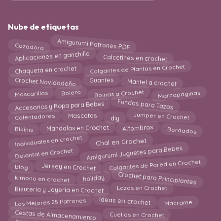
Nube de etiquetas
Cazadora
Amigurumi Patrones PDF
Aplicaciones en ganchillo
Calcetines en crochet
Chaqueta en crochet
Colgantes de Plantas en Crochet
Crochet Navidadeño
Mantel a crochet
Guantes
Bolero
Marcapaginas
Boinas a Crochet
Mascarillas
Fundas para Tazas
Accesorios y Ropa para Bebes
Calentadores
diy
Jumper en Crochet
Mascotas
Alfombras
Mandalas en Crochet
Bordados
Bikinis
Individuales en crochet
Chal en Crochet
Amigurumi Juguetes para Bebes
Delantal en Crochet
Colgantes de Pared en Crochet
Jersey en Crochet
blog
Crochet para Principiantes
kimono en crochet
holiday
Bisuteria y Joyeria en Crochet
Lazos en Crochet
Ideas en crochet
Los Mejores 25 Patrones
Macrame
Cestas de Almacenamiento
Cuellos en Crochet