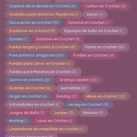
Cuadros de la Abuela en Crochet
Cuellos en Crochet
49
20
Cuidados para Nuestros Tejedores
Decor
1
4
Decoración en crochet
Delantal en Crochet
343
1
Diademas en crochet
Esponjas de baño en Crochet
49
5
Estolas
Estuches en Crochet
3
32
Faldas largas y cortas a crochet
Flores en crochet
47
156
Free patterns amigurumi
Fundas en Crochet
2194
64
Fundas para Libros en Crochet
3
Fundas para Macetas en Crochet
25
Gorros en crochet
Grannys square
282
222
Guantes en crochet
Guirnaldas
32
12
Hogar en crochet
Holiday
Ideas en crochet
41
211
203
Indiviaduales en crochet
Jersey en Crochet
6
118
Juegos de Baño
Jumper
Kimonos
12
10
5
Knitting
Lazos en Crochet
1
2
Limpiadoras de maquillaje en crochet
4