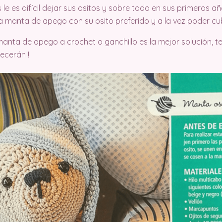
e es difícil dejar sus ositos y sobre todo en sus primeros a
 manta de apego con su osito preferido y a la vez poder cub
anta de apego a crochet o ganchillo es la mejor solución, te
decerán !