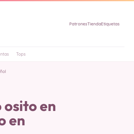
Patrones
Tienda
Etiquetas
ntas
Tops
ñol
 osito en
o en