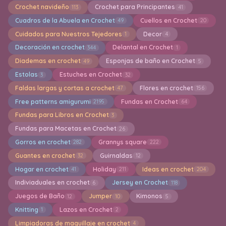
Crochet navideño
Crochet para Principantes
113
41
Cuadros de la Abuela en Crochet
Cuellos en Crochet
49
20
Cuidados para Nuestros Tejedores
Decor
1
4
Decoración en crochet
Delantal en Crochet
344
1
Diademas en crochet
Esponjas de baño en Crochet
49
5
Estolas
Estuches en Crochet
3
32
Faldas largas y cortas a crochet
Flores en crochet
47
156
Free patterns amigurumi
Fundas en Crochet
2195
64
Fundas para Libros en Crochet
3
Fundas para Macetas en Crochet
26
Gorros en crochet
Grannys square
282
222
Guantes en crochet
Guirnaldas
32
12
Hogar en crochet
Holiday
Ideas en crochet
41
211
204
Indiviaduales en crochet
Jersey en Crochet
6
118
Juegos de Baño
Jumper
Kimonos
12
10
5
Knitting
Lazos en Crochet
1
2
Limpiadoras de maquillaje en crochet
4