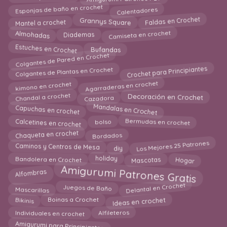
Calentadores
Esponjas de baño en crochet
Mantel a crochet
Grannys Square
Faldas en Crochet
Almohadas
Camiseta en crochet
Diademas
Bufandas
Estuches en Crochet
Colgantes de Pared en Crochet
Crochet para Principiantes
Colgantes de Plantas en Crochet
Agarraderas en crochet
kimono en crochet
Cazadora
Chandal a crochet
Decoración en Crochet
Mandalas en Crochet
Capuchas en crochet
bolso
Calcetines en crochet
Bermudas en crochet
Chaqueta en crochet
Bordados
Los Mejores 25 Patrones
diy
Caminos y Centros de Mesa
Bandolera en Crochet
Hogar
holiday
Mascotas
Amigurumi Patrones Gratis
Alfombras
Delantal en Crochet
Juegos de Baño
Mascarillas
Ideas en crochet
Boinas a Crochet
Bikinis
Alfileteros
Individuales en crochet