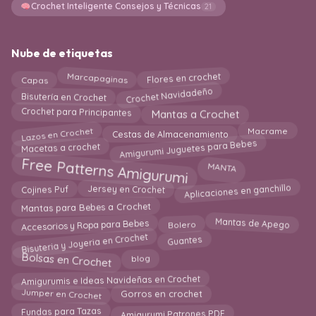
Crochet Inteligente Consejos y Técnicas
21
Nube de etiquetas
Marcapaginas
Flores en crochet
Capas
Crochet Navidadeño
Bisutería en Crochet
Crochet para Principantes
Mantas a Crochet
Lazos en Crochet
Macrame
Cestas de Almacenamiento
Amigurumi Juguetes para Bebes
Macetas a crochet
Free Patterns Amigurumi
MANTA
Aplicaciones en ganchillo
Cojines Puf
Jersey en Crochet
Mantas para Bebes a Crochet
Accesorios y Ropa para Bebes
Mantas de Apego
Bolero
Bisuteria y Joyeria en Crochet
Guantes
Bolsas en Crochet
blog
Amigurumis e Ideas Navideñas en Crochet
Jumper en Crochet
Gorros en crochet
Fundas para Tazas
Amigurumi Patrones PDF