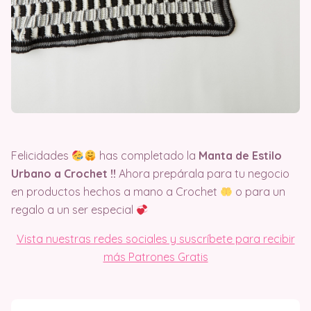
Felicidades
has completado la
Manta de Estilo
Urbano a Crochet !!
Ahora prepárala para tu negocio
en productos hechos a mano a Crochet
o para un
regalo a un ser especial
Vista nuestras redes sociales y suscríbete para recibir
más Patrones Gratis