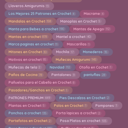
Llaveros Amigurumis
13
Los Mejores 25 Patrones en Crochet
Macrame
4
4
Mandalas en Crochet
Manoplas en Crochet
158
5
Manta para Bebes a crochet
Mantas de Apego
190
112
Mantas en crochet
Mantel a crochet
878
40
Marca paginas en crochet
Mascarillas
11
1
Mitones en Crochet
Mochila
Monederos
30
17
35
Motivos en crochet
Muñecas Amigurumi
85
145
Muñecas de tela
Navidad
Otoño en Cochet
2
112
1
Paños de Cocina
Pantalones
pantuflas
78
9
28
Pañuelos para el Cabello en Crochet
8
Pasadores/Ganchos en Crochet
1
PATRONES PREMIUM
Pies Descalzos en Crochet
449
2
Plantas en Crochet
Polos en Crochet
Pompones
5
1
1
Ponchos a crochet
Porta lapices a crochet
135
2
Portafotos en Crochet
Posa Platos en crochet
2
105