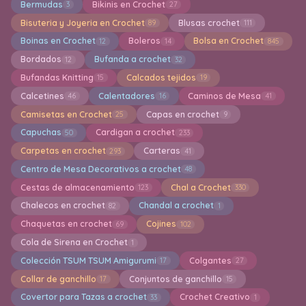
Bermudas
Bikinis en Crochet
3
27
Bisuteria y Joyeria en Crochet
Blusas crochet
89
111
Boinas en Crochet
Boleros
Bolsa en Crochet
12
14
845
Bordados
Bufanda a crochet
12
32
Bufandas Knitting
Calcados tejidos
15
19
Calcetines
Calentadores
Caminos de Mesa
46
16
41
Camisetas en Crochet
Capas en crochet
25
9
Capuchas
Cardigan a crochet
50
233
Carpetas en crochet
Carteras
293
41
Centro de Mesa Decorativos a crochet
48
Cestas de almacenamiento
Chal a Crochet
123
330
Chalecos en crochet
Chandal a crochet
82
1
Chaquetas en crochet
Cojines
69
102
Cola de Sirena en Crochet
1
Colección TSUM TSUM Amigurumi
Colgantes
17
27
Collar de ganchillo
Conjuntos de ganchillo
17
15
Covertor para Tazas a crochet
Crochet Creativo
33
1