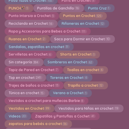
Posa Tazas a Crochet
Puffs en Crochet
132
5
PUNCH
Puntillas de Ganchillo
Punto Cruz
1
16
1
Punto Intarsia a Crochet
Puntos en Crochet
3
125
Reciclando en Crochet
Riñoneras en Crochet
16
12
Ropa y Accesorios para Bebes a Crochet
111
Ruanas en Crochet
Saco para Dormir en Crochet
2
10
Sandalias, zapatillas en crochet
31
Servilletas en Crochet
Shorts en Crochet
6
1
Sin categoría
Sombreros en Crochet
384
62
Tapiz de Pared en Crochet
Toallas en crochet
7
6
Top en crochet
Toreras en Crochet
241
6
Trajes de baños a crochet
Trapillo a crochet
13
12
Túnica en crochet
Verano a Crochet
15
1
Vestidos a crochet para muñecas Barbie
8
Vestidos en Crochet
Vestidos para Niñas en crochet
99
19
Videos
Zapatillas y Pantuflas a Cochet
20
41
zapatos para bebés a crochet
36