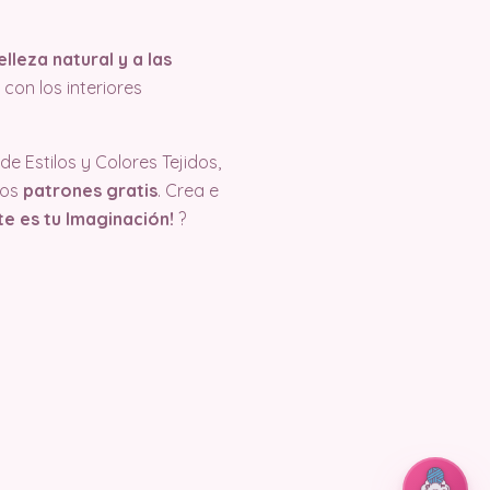
lleza natural y a las
on los interiores
e Estilos y Colores Tejidos,
ros
patrones gratis
. Crea e
ite es tu Imaginación!
?