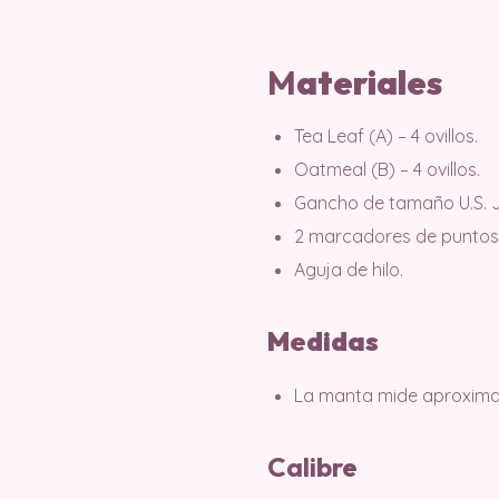
M
ateriales
Tea Leaf (A) – 4 ovillos.
Oatmeal (B) – 4 ovillos.
Gancho de tamaño U.S. J
2 marcadores de puntos
Aguja de hilo.
Medidas
La manta mide aproximad
Calibre