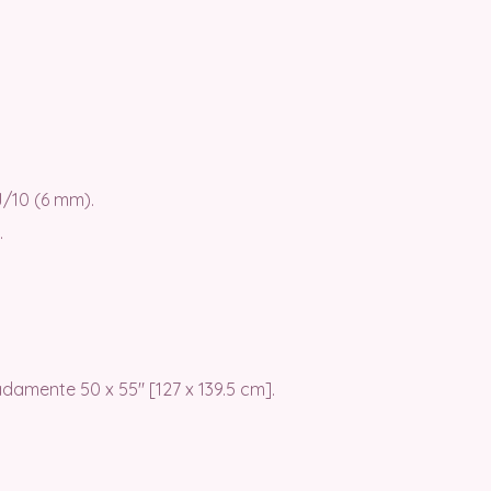
/10 (6 mm).
.
amente 50 x 55″ [127 x 139.5 cm].