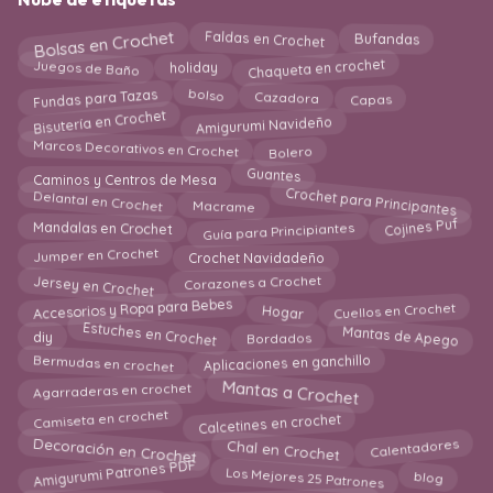
Bolsas en Crochet
Faldas en Crochet
Bufandas
Chaqueta en crochet
Juegos de Baño
holiday
Fundas para Tazas
Cazadora
bolso
Capas
Bisutería en Crochet
Amigurumi Navideño
Marcos Decorativos en Crochet
Bolero
Guantes
Caminos y Centros de Mesa
Crochet para Principantes
Delantal en Crochet
Macrame
Cojines Puf
Guía para Principiantes
Mandalas en Crochet
Jumper en Crochet
Crochet Navidadeño
Jersey en Crochet
Corazones a Crochet
Hogar
Accesorios y Ropa para Bebes
Cuellos en Crochet
Mantas de Apego
Estuches en Crochet
Bordados
diy
Bermudas en crochet
Aplicaciones en ganchillo
Mantas a Crochet
Agarraderas en crochet
Camiseta en crochet
Calcetines en crochet
Calentadores
Chal en Crochet
Decoración en Crochet
Amigurumi Patrones PDF
blog
Los Mejores 25 Patrones