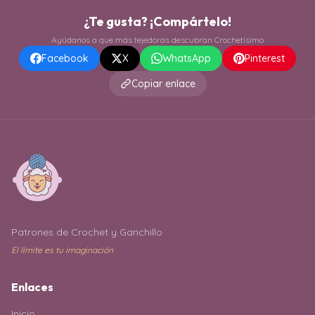
¿Te gusta? ¡Compártelo!
Ayúdanos a que más tejedoras descubran Crochetísimo
Facebook
X
WhatsApp
Pinterest
Copiar enlace
Patrones de Crochet y Ganchillo
El límite es tu imaginación
Enlaces
Inicio