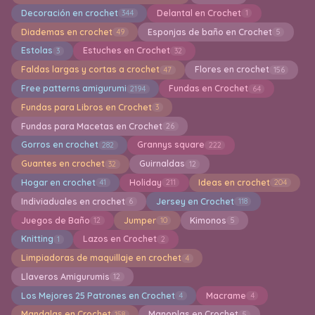
Decoración en crochet
Delantal en Crochet
344
1
Diademas en crochet
Esponjas de baño en Crochet
49
5
Estolas
Estuches en Crochet
3
32
Faldas largas y cortas a crochet
Flores en crochet
47
156
Free patterns amigurumi
Fundas en Crochet
2194
64
Fundas para Libros en Crochet
3
Fundas para Macetas en Crochet
26
Gorros en crochet
Grannys square
282
222
Guantes en crochet
Guirnaldas
32
12
Hogar en crochet
Holiday
Ideas en crochet
41
211
204
Indiviaduales en crochet
Jersey en Crochet
6
118
Juegos de Baño
Jumper
Kimonos
12
10
5
Knitting
Lazos en Crochet
1
2
Limpiadoras de maquillaje en crochet
4
Llaveros Amigurumis
12
Los Mejores 25 Patrones en Crochet
Macrame
4
4
Mandalas en Crochet
Manoplas en Crochet
158
5