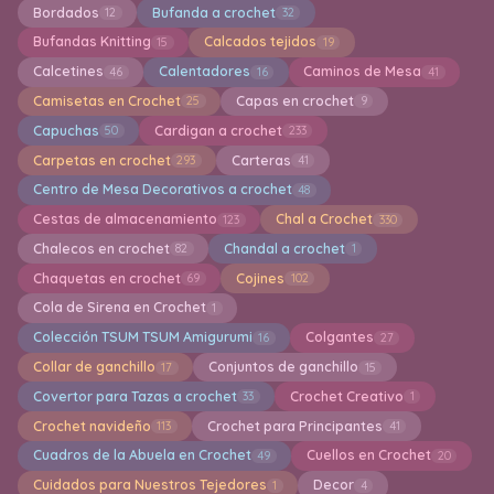
Bordados
Bufanda a crochet
12
32
Bufandas Knitting
Calcados tejidos
15
19
Calcetines
Calentadores
Caminos de Mesa
46
16
41
Camisetas en Crochet
Capas en crochet
25
9
Capuchas
Cardigan a crochet
50
233
Carpetas en crochet
Carteras
293
41
Centro de Mesa Decorativos a crochet
48
Cestas de almacenamiento
Chal a Crochet
123
330
Chalecos en crochet
Chandal a crochet
82
1
Chaquetas en crochet
Cojines
69
102
Cola de Sirena en Crochet
1
Colección TSUM TSUM Amigurumi
Colgantes
16
27
Collar de ganchillo
Conjuntos de ganchillo
17
15
Covertor para Tazas a crochet
Crochet Creativo
33
1
Crochet navideño
Crochet para Principantes
113
41
Cuadros de la Abuela en Crochet
Cuellos en Crochet
49
20
Cuidados para Nuestros Tejedores
Decor
1
4