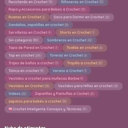
Reciclando en Crochet
Riñoneras en Crochet
16
12
Ropa y Accesorios para Bebes a Crochet
111
Ruanas en Crochet
Saco para Dormir en Crochet
2
10
Sandalias, zapatillas en crochet
31
Servilletas en Crochet
Shorts en Crochet
6
1
Sin categoría
Sombreros en Crochet
384
62
Tapiz de Pared en Crochet
Toallas en crochet
7
6
Top en crochet
Toreras en Crochet
241
6
Trajes de baños a crochet
Trapillo a crochet
13
12
Túnica en crochet
Verano a Crochet
15
1
Vestidos a crochet para muñecas Barbie
8
Vestidos en Crochet
Vestidos para Niñas en crochet
99
19
Videos
Zapatillas y Pantuflas a Cochet
20
41
zapatos para bebés a crochet
36
Crochet Inteligente Consejos y Técnicas
21
Nube de etiquetas