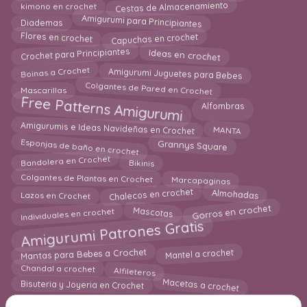
Cestas de Almacenamiento
kimono en crochet
Amigurumi para Principiantes
Diademas
Flores en crochet
Capuchas en crochet
Crochet para Principiantes
Ideas en crochet
Amigurumi Juguetes para Bebes
Boinas a Crochet
Colgantes de Pared en Crochet
Mascarillas
Free Patterns Amigurumi
Alfombras
MANTA
Amigurumis e Ideas Navideñas en Crochet
Esponjas de baño en crochet
Grannys Square
Bandolera en Crochet
Bikinis
Marcapaginas
Colgantes de Plantas en Crochet
Lazos en Crochet
Almohadas
Chalecos en crochet
Gorros en crochet
Individuales en crochet
Mascotas
Amigurumi Patrones Gratis
Mantas para Bebes a Crochet
Mantel a crochet
Alfileteros
Chandal a crochet
Macetas a crochet
Bisuteria y Joyeria en Crochet