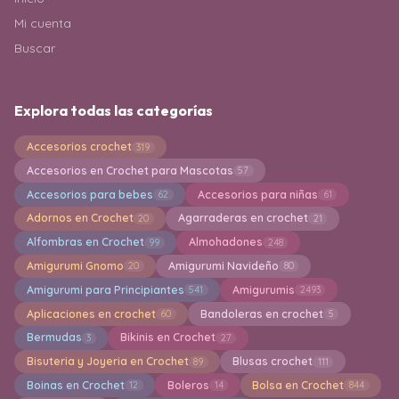
Mi cuenta
Buscar
Explora todas las categorías
Accesorios crochet
319
Accesorios en Crochet para Mascotas
57
Accesorios para bebes
Accesorios para niñas
62
61
Adornos en Crochet
Agarraderas en crochet
20
21
Alfombras en Crochet
Almohadones
99
248
Amigurumi Gnomo
Amigurumi Navideño
20
80
Amigurumi para Principiantes
Amigurumis
541
2493
Aplicaciones en crochet
Bandoleras en crochet
60
5
Bermudas
Bikinis en Crochet
3
27
Bisuteria y Joyeria en Crochet
Blusas crochet
89
111
Boinas en Crochet
Boleros
Bolsa en Crochet
12
14
844