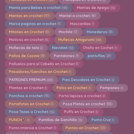
Manta para Bebes a crochet
Mantas de Apego
190
112
Mantas en crochet
Mantel a crochet
877
40
Marca paginas en crochet
Mascarillas
11
1
Mitones en Crochet
Mochila
Monederos
30
17
35
Motivos en crochet
Muñecas Amigurumi
85
144
Muñecas de tela
Navidad
Otoño en Cochet
2
112
1
Paños de Cocina
Pantalones
pantuflas
78
9
28
Pañuelos para el Cabello en Crochet
8
Pasadores/Ganchos en Crochet
1
PATRONES PREMIUM
Pies Descalzos en Crochet
449
2
Plantas en Crochet
Polos en Crochet
Pompones
5
1
1
Ponchos a crochet
Porta lapices a crochet
135
2
Portafotos en Crochet
Posa Platos en crochet
2
105
Posa Tazas a Crochet
Puffs en Crochet
132
5
PUNCH
Puntillas de Ganchillo
Punto Cruz
1
16
1
Punto Intarsia a Crochet
Puntos en Crochet
3
125