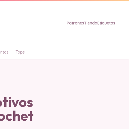
Patrones
Tienda
Etiquetas
ntas
Tops
tivos
ochet