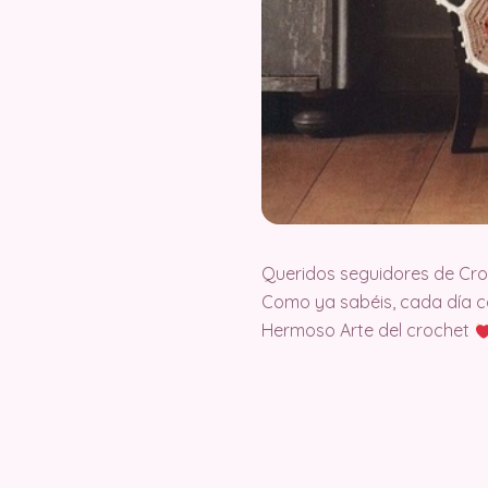
Queridos seguidores de Cr
Como ya sabéis, cada día c
Hermoso Arte del crochet