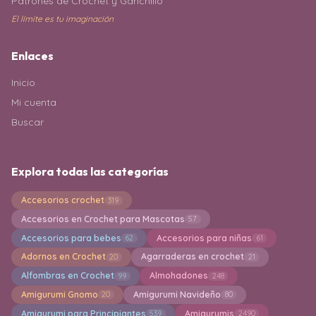
Patrones de Crochet y Ganchillo
El límite es tu imaginación
Enlaces
Inicio
Mi cuenta
Buscar
Explora todas las categorías
Accesorios crochet
319
Accesorios en Crochet para Mascotas
57
Accesorios para bebes
Accesorios para niñas
62
61
Adornos en Crochet
Agarraderas en crochet
20
21
Alfombras en Crochet
Almohadones
99
248
Amigurumi Gnomo
Amigurumi Navideño
20
80
Amigurumi para Principiantes
Amigurumis
539
2490