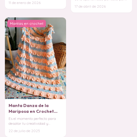
una película bajo una manta
11 de enero de 2026
que te enamores del crochet. El
tejida por ti misma?
17 de abril de 2026
pun
Mantas en crochet
Manta Danza de la
Mariposa en Crochet
PATRÓN GRATIS
Es el momento perfecto para
desatar tu creatividad y
transformar hilos en una pieza
22 de julio de 2025
que evoca la lig