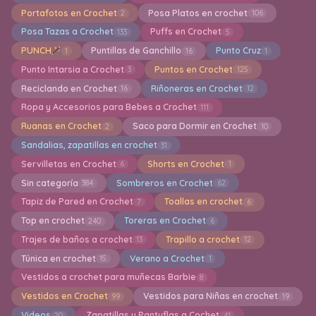
Portafotos en Crochet
Posa Platos en crochet
2
106
Posa Tazas a Crochet
Puffs en Crochet
133
5
PUNCH
Puntillas de Ganchillo
Punto Cruz
1
16
1
Punto Intarsia a Crochet
Puntos en Crochet
3
125
Reciclando en Crochet
Riñoneras en Crochet
16
12
Ropa y Accesorios para Bebes a Crochet
111
Ruanas en Crochet
Saco para Dormir en Crochet
2
10
Sandalias, zapatillas en crochet
31
Servilletas en Crochet
Shorts en Crochet
6
1
Sin categoría
Sombreros en Crochet
384
62
Tapiz de Pared en Crochet
Toallas en crochet
7
6
Top en crochet
Toreras en Crochet
240
6
Trajes de baños a crochet
Trapillo a crochet
13
12
Túnica en crochet
Verano a Crochet
15
1
Vestidos a crochet para muñecas Barbie
8
Vestidos en Crochet
Vestidos para Niñas en crochet
99
19
Videos
Zapatillas y Pantuflas a Cochet
20
41