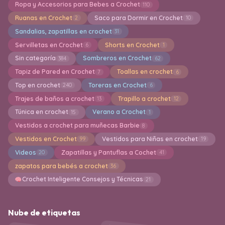
Ropa y Accesorios para Bebes a Crochet
110
Ruanas en Crochet
Saco para Dormir en Crochet
2
10
Sandalias, zapatillas en crochet
31
Servilletas en Crochet
Shorts en Crochet
6
1
Sin categoría
Sombreros en Crochet
384
62
Tapiz de Pared en Crochet
Toallas en crochet
7
6
Top en crochet
Toreras en Crochet
240
6
Trajes de baños a crochet
Trapillo a crochet
13
12
Túnica en crochet
Verano a Crochet
15
1
Vestidos a crochet para muñecas Barbie
8
Vestidos en Crochet
Vestidos para Niñas en crochet
99
19
Videos
Zapatillas y Pantuflas a Cochet
20
41
zapatos para bebés a crochet
36
Crochet Inteligente Consejos y Técnicas
21
Nube de etiquetas