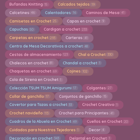
Bufandas Knitting
Calcados tejidos
15
19
Calcetines
Calentadores
Caminos de Mesa
46
16
41
Camisetas en Crochet
Capas en crochet
25
9
Capuchas
Cardigan a crochet
50
233
Carpetas en crochet
Carteras
293
41
Centro de Mesa Decorativos a crochet
48
Cestas de almacenamiento
Chal a Crochet
123
330
Chalecos en crochet
Chandal a crochet
81
1
Chaquetas en crochet
Cojines
69
102
Cola de Sirena en Crochet
1
Colección TSUM TSUM Amigurumi
Colgantes
17
27
Collar de ganchillo
Conjuntos de ganchillo
17
15
Covertor para Tazas a crochet
Crochet Creativo
33
1
Crochet navideño
Crochet para Principantes
113
41
Cuadros de la Abuela en Crochet
Cuellos en Crochet
49
20
Cuidados para Nuestros Tejedores
Decor
1
4
Decoración en crochet
Delantal en Crochet
343
1