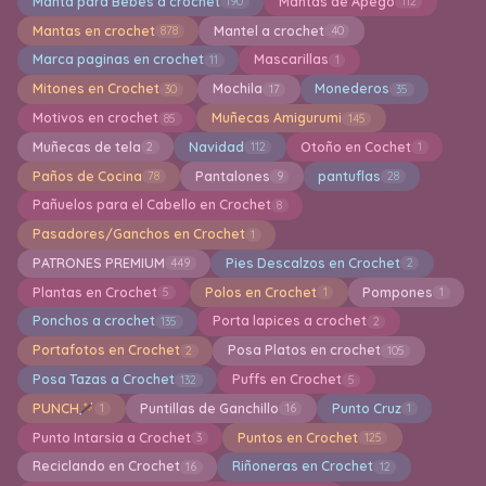
Manta para Bebes a crochet
Mantas de Apego
190
112
Mantas en crochet
Mantel a crochet
878
40
Marca paginas en crochet
Mascarillas
11
1
Mitones en Crochet
Mochila
Monederos
30
17
35
Motivos en crochet
Muñecas Amigurumi
85
145
Muñecas de tela
Navidad
Otoño en Cochet
2
112
1
Paños de Cocina
Pantalones
pantuflas
78
9
28
Pañuelos para el Cabello en Crochet
8
Pasadores/Ganchos en Crochet
1
PATRONES PREMIUM
Pies Descalzos en Crochet
449
2
Plantas en Crochet
Polos en Crochet
Pompones
5
1
1
Ponchos a crochet
Porta lapices a crochet
135
2
Portafotos en Crochet
Posa Platos en crochet
2
105
Posa Tazas a Crochet
Puffs en Crochet
132
5
PUNCH
Puntillas de Ganchillo
Punto Cruz
1
16
1
Punto Intarsia a Crochet
Puntos en Crochet
3
125
Reciclando en Crochet
Riñoneras en Crochet
16
12