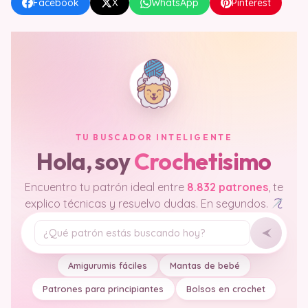
Facebook
X
WhatsApp
Pinterest
TU BUSCADOR INTELIGENTE
Hola, soy
Crochetisimo
Encuentro tu patrón ideal entre
8.832 patrones
, te
explico técnicas y resuelvo dudas. En segundos.
Tu pregunta
Amigurumis fáciles
Mantas de bebé
Patrones para principiantes
Bolsos en crochet