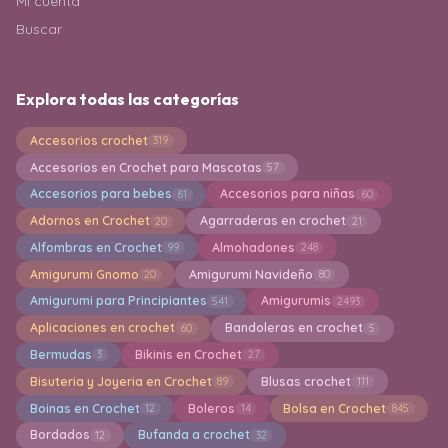
Mi cuenta
Buscar
Explora todas las categorías
Accesorios crochet
319
Accesorios en Crochet para Mascotas
57
Accesorios para bebes
Accesorios para niñas
61
60
Adornos en Crochet
Agarraderas en crochet
20
21
Alfombras en Crochet
Almohadones
99
248
Amigurumi Gnomo
Amigurumi Navideño
20
80
Amigurumi para Principiantes
Amigurumis
541
2493
Aplicaciones en crochet
Bandoleras en crochet
60
5
Bermudas
Bikinis en Crochet
3
27
Bisuteria y Joyeria en Crochet
Blusas crochet
89
111
Boinas en Crochet
Boleros
Bolsa en Crochet
12
14
845
Bordados
Bufanda a crochet
12
32