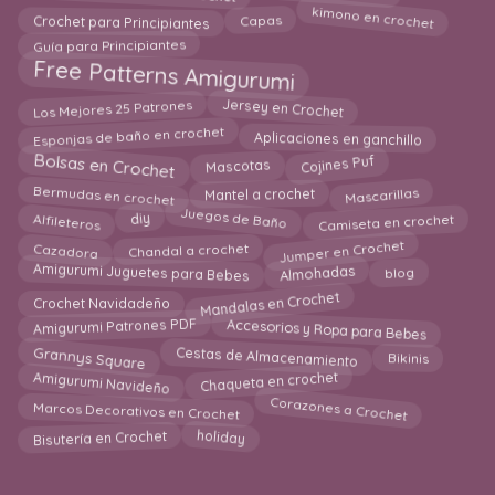
kimono en crochet
Crochet para Principiantes
Capas
Guía para Principiantes
Free Patterns Amigurumi
Jersey en Crochet
Los Mejores 25 Patrones
Esponjas de baño en crochet
Aplicaciones en ganchillo
Cojines Puf
Bolsas en Crochet
Mascotas
Bermudas en crochet
Mascarillas
Mantel a crochet
Camiseta en crochet
Juegos de Baño
Alfileteros
diy
Jumper en Crochet
Cazadora
Chandal a crochet
Amigurumi Juguetes para Bebes
Almohadas
blog
Mandalas en Crochet
Crochet Navidadeño
Accesorios y Ropa para Bebes
Amigurumi Patrones PDF
Cestas de Almacenamiento
Grannys Square
Bikinis
Chaqueta en crochet
Amigurumi Navideño
Corazones a Crochet
Marcos Decorativos en Crochet
Bisutería en Crochet
holiday