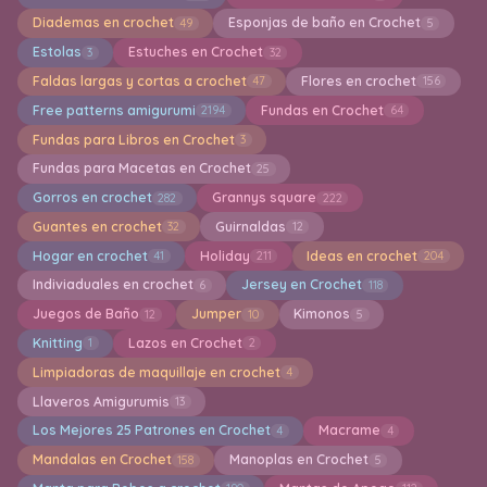
Diademas en crochet
Esponjas de baño en Crochet
49
5
Estolas
Estuches en Crochet
3
32
Faldas largas y cortas a crochet
Flores en crochet
47
156
Free patterns amigurumi
Fundas en Crochet
2194
64
Fundas para Libros en Crochet
3
Fundas para Macetas en Crochet
25
Gorros en crochet
Grannys square
282
222
Guantes en crochet
Guirnaldas
32
12
Hogar en crochet
Holiday
Ideas en crochet
41
211
204
Indiviaduales en crochet
Jersey en Crochet
6
118
Juegos de Baño
Jumper
Kimonos
12
10
5
Knitting
Lazos en Crochet
1
2
Limpiadoras de maquillaje en crochet
4
Llaveros Amigurumis
13
Los Mejores 25 Patrones en Crochet
Macrame
4
4
Mandalas en Crochet
Manoplas en Crochet
158
5