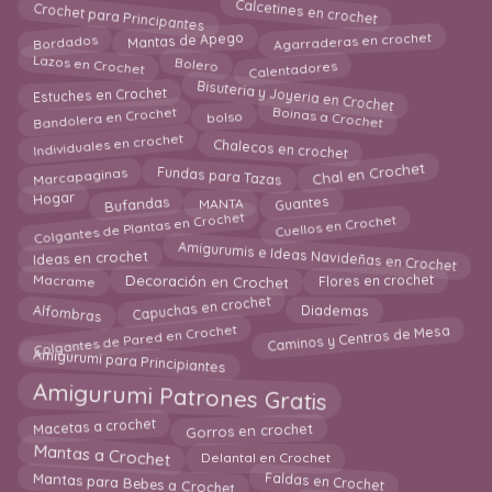
Crochet para Principantes
Calcetines en crochet
Mantas de Apego
Agarraderas en crochet
Bordados
Calentadores
Lazos en Crochet
Bolero
Bisuteria y Joyeria en Crochet
Estuches en Crochet
Bandolera en Crochet
Boinas a Crochet
bolso
Chalecos en crochet
Individuales en crochet
Chal en Crochet
Marcapaginas
Fundas para Tazas
Bufandas
Hogar
MANTA
Guantes
Colgantes de Plantas en Crochet
Cuellos en Crochet
Amigurumis e Ideas Navideñas en Crochet
Ideas en crochet
Macrame
Flores en crochet
Decoración en Crochet
Capuchas en crochet
Diademas
Alfombras
Caminos y Centros de Mesa
Colgantes de Pared en Crochet
Amigurumi para Principiantes
Amigurumi Patrones Gratis
Gorros en crochet
Macetas a crochet
Mantas a Crochet
Delantal en Crochet
Faldas en Crochet
Mantas para Bebes a Crochet