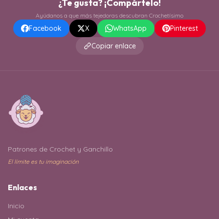
¿Te gusta? ¡Compártelo!
Ayúdanos a que más tejedoras descubran Crochetísimo
Facebook
X
WhatsApp
Pinterest
Copiar enlace
Patrones de Crochet y Ganchillo
El límite es tu imaginación
Enlaces
Inicio