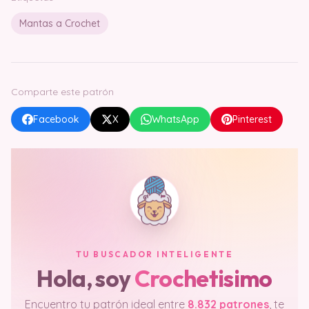
Mantas a Crochet
Comparte este patrón
Facebook
X
WhatsApp
Pinterest
TU BUSCADOR INTELIGENTE
Hola, soy
Crochetisimo
Encuentro tu patrón ideal entre
8.832 patrones
, te