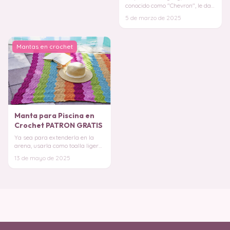
conocido como "Chevron", le da
un efecto dinámico y moderno a
5 de marzo de 2025
tu espaci
Mantas en crochet
Manta para Piscina en
Crochet PATRON GRATIS
Ya sea para extenderla en la
arena, usarla como toalla ligera
o simplemente para decorar
13 de mayo de 2025