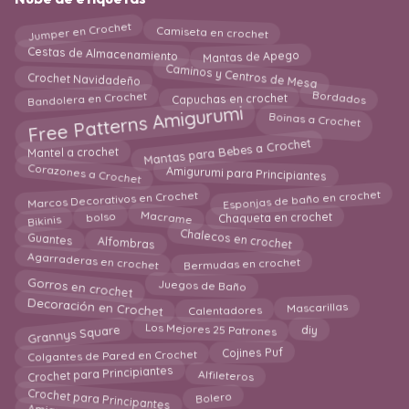
Jumper en Crochet
Camiseta en crochet
Cestas de Almacenamiento
Mantas de Apego
Caminos y Centros de Mesa
Crochet Navidadeño
Bandolera en Crochet
Bordados
Capuchas en crochet
Free Patterns Amigurumi
Boinas a Crochet
Mantas para Bebes a Crochet
Mantel a crochet
Corazones a Crochet
Amigurumi para Principiantes
Esponjas de baño en crochet
Marcos Decorativos en Crochet
Macrame
Chaqueta en crochet
bolso
Bikinis
Chalecos en crochet
Alfombras
Guantes
Agarraderas en crochet
Bermudas en crochet
Gorros en crochet
Juegos de Baño
Decoración en Crochet
Mascarillas
Calentadores
Grannys Square
Los Mejores 25 Patrones
diy
Colgantes de Pared en Crochet
Cojines Puf
Crochet para Principiantes
Alfileteros
Crochet para Principantes
Bolero