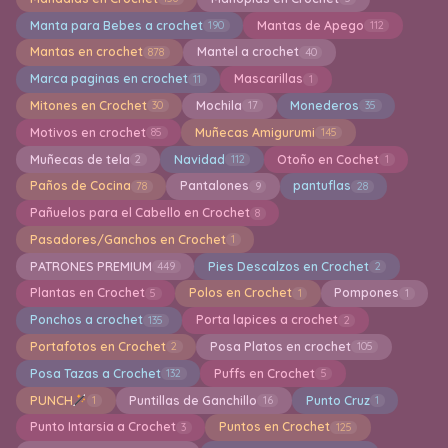
Manta para Bebes a crochet
Mantas de Apego
190
112
Mantas en crochet
Mantel a crochet
878
40
Marca paginas en crochet
Mascarillas
11
1
Mitones en Crochet
Mochila
Monederos
30
17
35
Motivos en crochet
Muñecas Amigurumi
85
145
Muñecas de tela
Navidad
Otoño en Cochet
2
112
1
Paños de Cocina
Pantalones
pantuflas
78
9
28
Pañuelos para el Cabello en Crochet
8
Pasadores/Ganchos en Crochet
1
PATRONES PREMIUM
Pies Descalzos en Crochet
449
2
Plantas en Crochet
Polos en Crochet
Pompones
5
1
1
Ponchos a crochet
Porta lapices a crochet
135
2
Portafotos en Crochet
Posa Platos en crochet
2
105
Posa Tazas a Crochet
Puffs en Crochet
132
5
PUNCH
Puntillas de Ganchillo
Punto Cruz
1
16
1
Punto Intarsia a Crochet
Puntos en Crochet
3
125