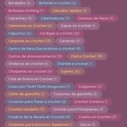
Bordados
Bufanda a crochet
12
32
Bufandas Knitting
Calcados tejidos
15
19
Calcetines
Calentadores
Caminos de Mesa
46
16
41
Camisetas en Crochet
Capas en crochet
25
9
Capuchas
Cardigan a crochet
50
233
Carpetas en crochet
Carteras
293
41
Centro de Mesa Decorativos a crochet
48
Cestas de almacenamiento
Chal a Crochet
123
330
Chalecos en crochet
Chandal a crochet
81
1
Chaquetas en crochet
Cojines
69
102
Cola de Sirena en Crochet
1
Colección TSUM TSUM Amigurumi
Colgantes
17
27
Collar de ganchillo
Conjuntos de ganchillo
17
15
Covertor para Tazas a crochet
Crochet Creativo
33
1
Crochet navideño
Crochet para Principantes
113
41
Cuadros de la Abuela en Crochet
Cuellos en Crochet
49
20
Cuidados para Nuestros Tejedores
Decor
1
4