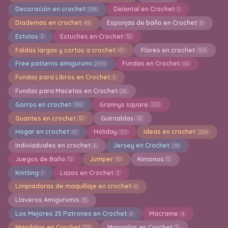
Decoración en crochet
Delantal en Crochet
344
1
Diademas en crochet
Esponjas de baño en Crochet
49
5
Estolas
Estuches en Crochet
3
32
Faldas largas y cortas a crochet
Flores en crochet
47
156
Free patterns amigurumi
Fundas en Crochet
2194
64
Fundas para Libros en Crochet
3
Fundas para Macetas en Crochet
26
Gorros en crochet
Grannys square
282
222
Guantes en crochet
Guirnaldas
32
12
Hogar en crochet
Holiday
Ideas en crochet
41
211
204
Indiviaduales en crochet
Jersey en Crochet
6
118
Juegos de Baño
Jumper
Kimonos
12
10
5
Knitting
Lazos en Crochet
1
2
Limpiadoras de maquillaje en crochet
4
Llaveros Amigurumis
13
Los Mejores 25 Patrones en Crochet
Macrame
4
4
Mandalas en Crochet
Manoplas en Crochet
158
5