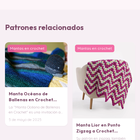
Patrones relacionados
Mantas en crochet
Mantas en crochet
Manta Océano de
Ballenas en Crochet
PATRON GRATIS
La "Manta Océano de Ballenas
en Crochet" es una invitación a
tejer un pedacito del océano,
5 de mayo de 2025
lleno de
Manta Lior en Punto
Zigzag a Crochet
PATRON GRATIS
Su patrón en zigzag, también