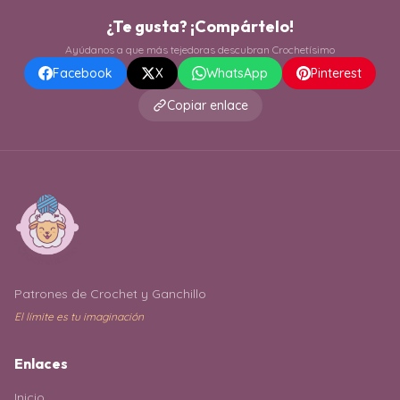
¿Te gusta? ¡Compártelo!
Ayúdanos a que más tejedoras descubran Crochetísimo
Facebook
X
WhatsApp
Pinterest
Copiar enlace
Patrones de Crochet y Ganchillo
El límite es tu imaginación
Enlaces
Inicio