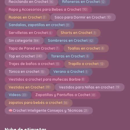
Reciclando en Crochet
Riñoneras en Crochet
16
12
Ropa y Accesorios para Bebes a Crochet
110
Ruanas en Crochet
Saco para Dormir en Crochet
2
10
Sandalias, zapatillas en crochet
31
Servilletas en Crochet
Shorts en Crochet
6
1
Sin categoría
Sombreros en Crochet
384
62
Tapiz de Pared en Crochet
Toallas en crochet
7
6
Top en crochet
Toreras en Crochet
240
6
Trajes de baños a crochet
Trapillo a crochet
13
12
Túnica en crochet
Verano a Crochet
15
1
Vestidos a crochet para muñecas Barbie
8
Vestidos en Crochet
Vestidos para Niñas en crochet
99
19
Videos
Zapatillas y Pantuflas a Cochet
20
41
zapatos para bebés a crochet
36
Crochet Inteligente Consejos y Técnicas
21
Nube de etiquetas