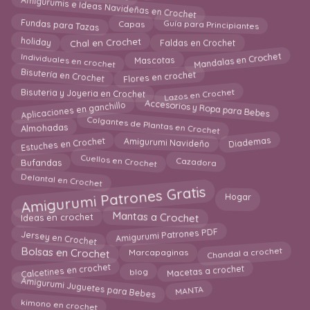
Amigurumis e Ideas Navideñas en Crochet
Guía para Principiantes
Fundas para Tazas
Capas
Chal en Crochet
holiday
Faldas en Crochet
Mandalas en Crochet
Individuales en crochet
Mascotas
Bisutería en Crochet
Flores en crochet
Lazos en Crochet
Bisuteria y Joyeria en Crochet
Aplicaciones en ganchillo
Accesorios y Ropa para Bebes
Colgantes de Plantas en Crochet
Almohadas
Estuches en Crochet
Diademas
Amigurumi Navideño
Cuellos en Crochet
Cazadora
Bufandas
Delantal en Crochet
Amigurumi Patrones Gratis
Hogar
Mantas a Crochet
Ideas en crochet
Amigurumi Patrones PDF
Jersey en Crochet
Bolsas en Crochet
Marcapaginas
Chandal a crochet
Calcetines en crochet
Macetas a crochet
blog
Amigurumi Juguetes para Bebes
MANTA
kimono en crochet