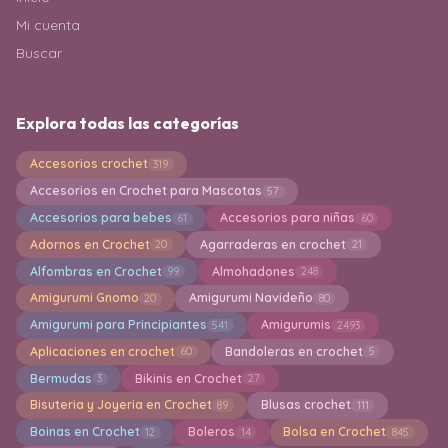
Mi cuenta
Buscar
Explora todas las categorías
Accesorios crochet
319
Accesorios en Crochet para Mascotas
57
Accesorios para bebes
Accesorios para niñas
61
60
Adornos en Crochet
Agarraderas en crochet
20
21
Alfombras en Crochet
Almohadones
99
248
Amigurumi Gnomo
Amigurumi Navideño
20
80
Amigurumi para Principiantes
Amigurumis
541
2493
Aplicaciones en crochet
Bandoleras en crochet
60
5
Bermudas
Bikinis en Crochet
3
27
Bisuteria y Joyeria en Crochet
Blusas crochet
89
111
Boinas en Crochet
Boleros
Bolsa en Crochet
12
14
845