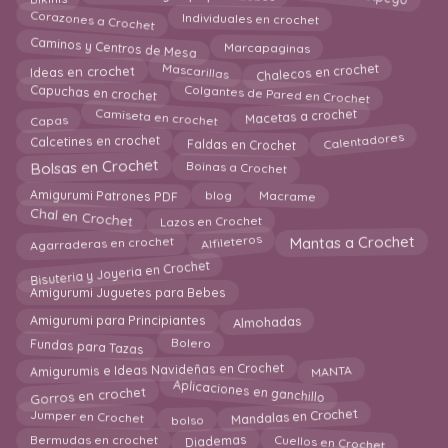
Corazones a Crochet
Individuales en crochet
Caminos y Centros de Mesa
Marcapaginas
Mascarillas
Chalecos en crochet
Ideas en crochet
Capuchas en crochet
Colgantes de Pared en Crochet
Camiseta en crochet
Macetas a crochet
Capas
Calentadores
Calcetines en crochet
Faldas en Crochet
Boinas a Crochet
Bolsas en Crochet
Amigurumi Patrones PDF
Macrame
blog
Chal en Crochet
Lazos en Crochet
Alfileteros
Mantas a Crochet
Agarraderas en crochet
Bisuteria y Joyeria en Crochet
Amigurumi Juguetes para Bebes
Almohadas
Amigurumi para Principiantes
Bolero
Fundas para Tazas
Amigurumis e Ideas Navideñas en Crochet
MANTA
Aplicaciones en ganchillo
Gorros en crochet
Jumper en Crochet
Mandalas en Crochet
bolso
Diademas
Cuellos en Crochet
Bermudas en crochet