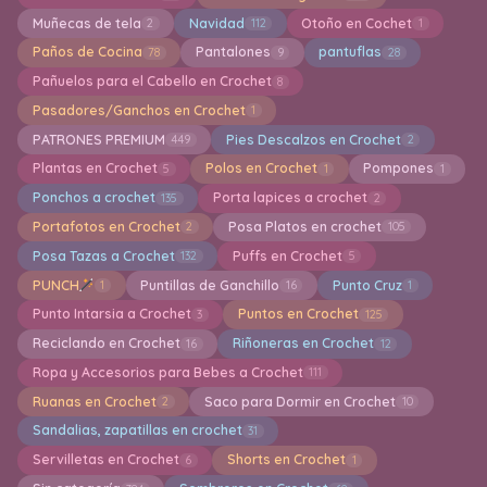
Muñecas de tela
Navidad
Otoño en Cochet
2
112
1
Paños de Cocina
Pantalones
pantuflas
78
9
28
Pañuelos para el Cabello en Crochet
8
Pasadores/Ganchos en Crochet
1
PATRONES PREMIUM
Pies Descalzos en Crochet
449
2
Plantas en Crochet
Polos en Crochet
Pompones
5
1
1
Ponchos a crochet
Porta lapices a crochet
135
2
Portafotos en Crochet
Posa Platos en crochet
2
105
Posa Tazas a Crochet
Puffs en Crochet
132
5
PUNCH
Puntillas de Ganchillo
Punto Cruz
1
16
1
Punto Intarsia a Crochet
Puntos en Crochet
3
125
Reciclando en Crochet
Riñoneras en Crochet
16
12
Ropa y Accesorios para Bebes a Crochet
111
Ruanas en Crochet
Saco para Dormir en Crochet
2
10
Sandalias, zapatillas en crochet
31
Servilletas en Crochet
Shorts en Crochet
6
1