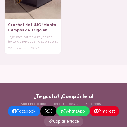
Crochet de LUJO! Manta
Campos de Trigo en
Crochet PATRON GRATIS
Tejer este patrón a rayas con
texturas elevadas no solo es un
placer para la vista, sino una
22 de enero de 2026
experie
¿Te gusta? ¡Compártelo!
Ayúdanos a que más tejedoras descubran Crochetísimo
Facebook
X
WhatsApp
Pinterest
Copiar enlace