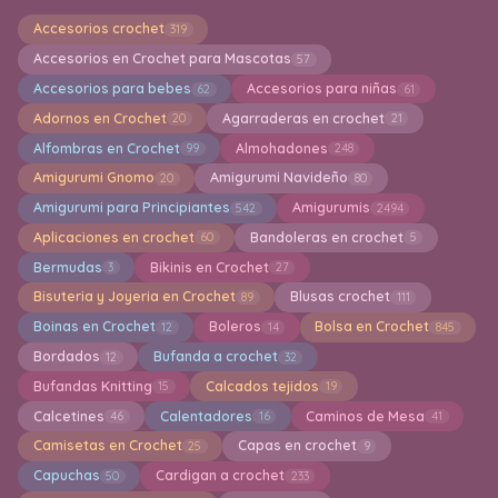
Accesorios crochet
319
Accesorios en Crochet para Mascotas
57
Accesorios para bebes
Accesorios para niñas
62
61
Adornos en Crochet
Agarraderas en crochet
20
21
Alfombras en Crochet
Almohadones
99
248
Amigurumi Gnomo
Amigurumi Navideño
20
80
Amigurumi para Principiantes
Amigurumis
542
2494
Aplicaciones en crochet
Bandoleras en crochet
60
5
Bermudas
Bikinis en Crochet
3
27
Bisuteria y Joyeria en Crochet
Blusas crochet
89
111
Boinas en Crochet
Boleros
Bolsa en Crochet
12
14
845
Bordados
Bufanda a crochet
12
32
Bufandas Knitting
Calcados tejidos
15
19
Calcetines
Calentadores
Caminos de Mesa
46
16
41
Camisetas en Crochet
Capas en crochet
25
9
Capuchas
Cardigan a crochet
50
233