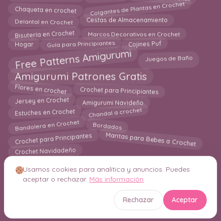
Colgantes de Plantas en Crochet
Chaqueta en crochet
Delantal en Crochet
Cestas de Almacenamiento
Bisutería en Crochet
Marcos Decorativos en Crochet
Hogar
Guía para Principiantes
Cojines Puf
Free Patterns Amigurumi
Juegos de Baño
Amigurumi Patrones Gratis
Crochet para Principiantes
Flores en crochet
Jersey en Crochet
Amigurumi Navideño
Chandal a crochet
Estuches en Crochet
Bandolera en Crochet
Bordados
Mantas para Bebes a Crochet
Crochet para Principantes
Crochet Navidadeño
Usamos cookies para analítica y anuncios. Puedes
aceptar o rechazar.
Más información
© 2026 Crochetisimo. Todos los derechos reservados.
Rechazar
Aceptar