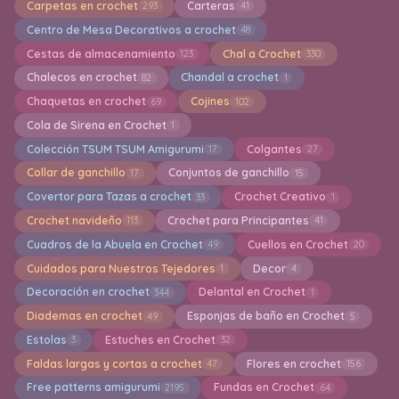
Carpetas en crochet
Carteras
293
41
Centro de Mesa Decorativos a crochet
48
Cestas de almacenamiento
Chal a Crochet
123
330
Chalecos en crochet
Chandal a crochet
82
1
Chaquetas en crochet
Cojines
69
102
Cola de Sirena en Crochet
1
Colección TSUM TSUM Amigurumi
Colgantes
17
27
Collar de ganchillo
Conjuntos de ganchillo
17
15
Covertor para Tazas a crochet
Crochet Creativo
33
1
Crochet navideño
Crochet para Principantes
113
41
Cuadros de la Abuela en Crochet
Cuellos en Crochet
49
20
Cuidados para Nuestros Tejedores
Decor
1
4
Decoración en crochet
Delantal en Crochet
344
1
Diademas en crochet
Esponjas de baño en Crochet
49
5
Estolas
Estuches en Crochet
3
32
Faldas largas y cortas a crochet
Flores en crochet
47
156
Free patterns amigurumi
Fundas en Crochet
2195
64