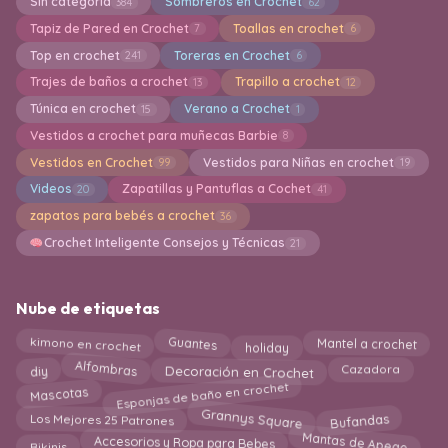
Sin categoría
Sombreros en Crochet
384
62
Tapiz de Pared en Crochet
Toallas en crochet
7
6
Top en crochet
Toreras en Crochet
241
6
Trajes de baños a crochet
Trapillo a crochet
13
12
Túnica en crochet
Verano a Crochet
15
1
Vestidos a crochet para muñecas Barbie
8
Vestidos en Crochet
Vestidos para Niñas en crochet
99
19
Videos
Zapatillas y Pantuflas a Cochet
20
41
zapatos para bebés a crochet
36
Crochet Inteligente Consejos y Técnicas
21
Nube de etiquetas
kimono en crochet
Guantes
Mantel a crochet
holiday
Alfombras
Cazadora
Decoración en Crochet
diy
Esponjas de baño en crochet
Mascotas
Grannys Square
Los Mejores 25 Patrones
Bufandas
Mantas de Apego
Accesorios y Ropa para Bebes
Bikinis