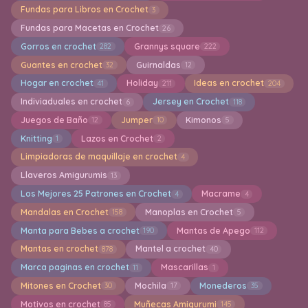
Fundas para Libros en Crochet
3
Fundas para Macetas en Crochet
26
Gorros en crochet
Grannys square
282
222
Guantes en crochet
Guirnaldas
32
12
Hogar en crochet
Holiday
Ideas en crochet
41
211
204
Indiviaduales en crochet
Jersey en Crochet
6
118
Juegos de Baño
Jumper
Kimonos
12
10
5
Knitting
Lazos en Crochet
1
2
Limpiadoras de maquillaje en crochet
4
Llaveros Amigurumis
13
Los Mejores 25 Patrones en Crochet
Macrame
4
4
Mandalas en Crochet
Manoplas en Crochet
158
5
Manta para Bebes a crochet
Mantas de Apego
190
112
Mantas en crochet
Mantel a crochet
878
40
Marca paginas en crochet
Mascarillas
11
1
Mitones en Crochet
Mochila
Monederos
30
17
35
Motivos en crochet
Muñecas Amigurumi
85
145