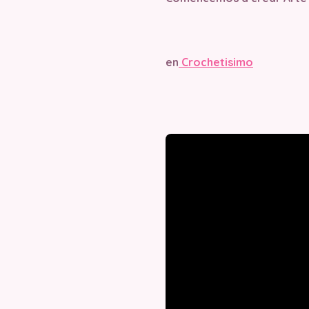
en
Crochetisimo