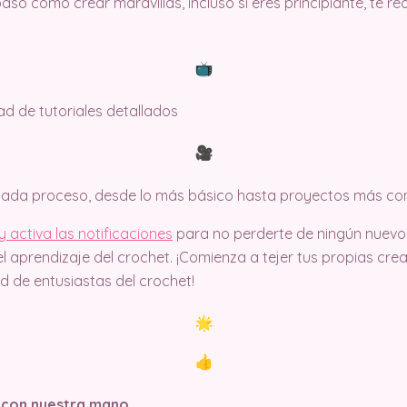
so cómo crear maravillas, incluso si eres principiante, te 
dad de tutoriales detallados
 cada proceso, desde lo más básico hasta proyectos más co
 activa las notificaciones
para no perderte de ningún nuev
l aprendizaje del crochet. ¡Comienza a tejer tus propias cr
 de entusiastas del crochet!
 con nuestra mano