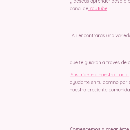
y deseas aprender paso a pa
canal de
Y
ouTube
. Allí encontrarás una varie
que te guiarán a través de
Suscríbete a nuestro canal y
ayudarte en tu camino por e
nuestra creciente comunidad
Comencemos a crear Arte