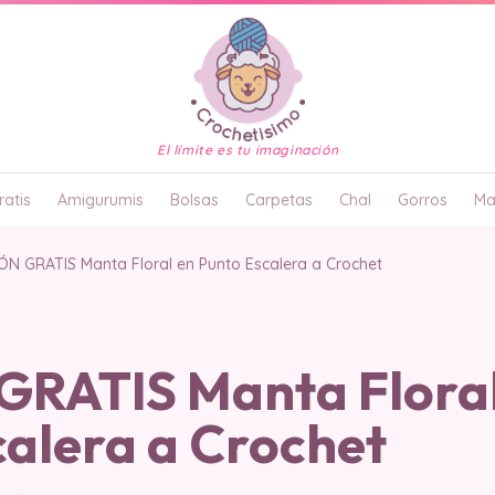
El límite es tu imaginación
atis
Amigurumis
Bolsas
Carpetas
Chal
Gorros
Ma
N GRATIS Manta Floral en Punto Escalera a Crochet
RATIS Manta Floral
calera a Crochet