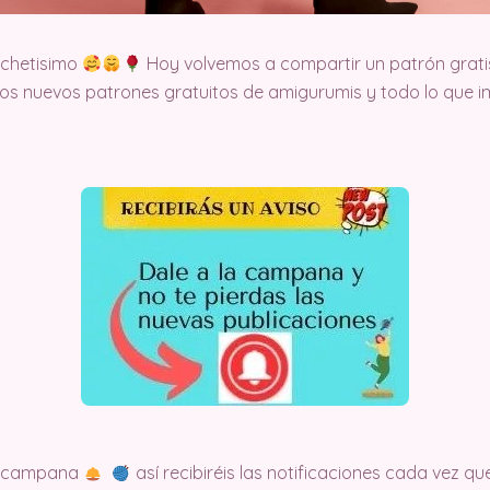
ochetisimo
Hoy volvemos a compartir un patrón grati
s nuevos patrones gratuitos de amigurumis y todo lo que im
la campana
así recibiréis las notificaciones cada vez