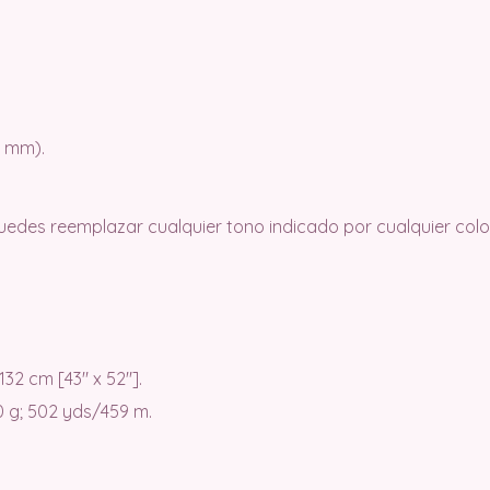
5 mm).
des reemplazar cualquier tono indicado por cualquier colo
2 cm [43″ x 52″].
80 g; 502 yds/459 m.