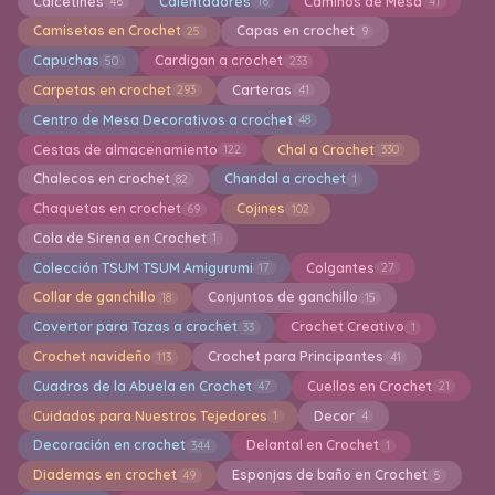
Calcetines
Calentadores
Caminos de Mesa
46
16
41
Camisetas en Crochet
Capas en crochet
25
9
Capuchas
Cardigan a crochet
50
233
Carpetas en crochet
Carteras
293
41
Centro de Mesa Decorativos a crochet
48
Cestas de almacenamiento
Chal a Crochet
122
330
Chalecos en crochet
Chandal a crochet
82
1
Chaquetas en crochet
Cojines
69
102
Cola de Sirena en Crochet
1
Colección TSUM TSUM Amigurumi
Colgantes
17
27
Collar de ganchillo
Conjuntos de ganchillo
18
15
Covertor para Tazas a crochet
Crochet Creativo
33
1
Crochet navideño
Crochet para Principantes
113
41
Cuadros de la Abuela en Crochet
Cuellos en Crochet
47
21
Cuidados para Nuestros Tejedores
Decor
1
4
Decoración en crochet
Delantal en Crochet
344
1
Diademas en crochet
Esponjas de baño en Crochet
49
5