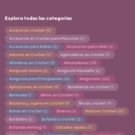
Explora todas las categorías
Accesorios crochet
319
Accesorios en Crochet para Mascotas
57
Accesorios para bebes
Accesorios para niñas
62
61
Adornos en Crochet
Agarraderas en crochet
20
21
Alfombras en Crochet
Almohadones
99
248
Amigurumi Gnomo
Amigurumi Navideño
20
80
Amigurumi para Principiantes
Amigurumis
540
2492
Aplicaciones en crochet
Bandoleras en crochet
60
5
Bermudas
Bikinis en Crochet
3
27
Bisuteria y Joyeria en Crochet
Blusas crochet
89
111
Boinas en Crochet
Boleros
Bolsa en Crochet
12
14
843
Bordados
Bufanda a crochet
12
32
Bufandas Knitting
Calcados tejidos
15
19