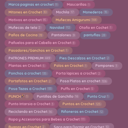
Marca paginas en crochet
Mascarillas
11
1
Mitones en Crochet
Mochila
Monederos
30
17
35
Motivos en crochet
Muñecas Amigurumi
85
144
Muñecas de tela
Navidad
Otoño en Cochet
2
112
1
Paños de Cocina
Pantalones
pantuflas
78
9
28
Pañuelos para el Cabello en Crochet
8
Pasadores/Ganchos en Crochet
1
PATRONES PREMIUM
Pies Descalzos en Crochet
449
2
Plantas en Crochet
Polos en Crochet
Pompones
5
1
1
Ponchos a crochet
Porta lapices a crochet
135
2
Portafotos en Crochet
Posa Platos en crochet
2
106
Posa Tazas a Crochet
Puffs en Crochet
133
5
PUNCH
Puntillas de Ganchillo
Punto Cruz
1
16
1
Punto Intarsia a Crochet
Puntos en Crochet
3
125
Reciclando en Crochet
Riñoneras en Crochet
16
12
Ropa y Accesorios para Bebes a Crochet
111
Ruanas en Crochet
Saco para Dormir en Crochet
2
10