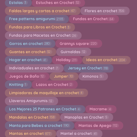
Estolas
Estuches en Crochet
3
32
Faldas largas y cortas a crochet
Flores en crochet
47
156
Free patterns amigurumi
Fundas en Crochet
2193
64
Fundas para Libros en Crochet
3
Fundas para Macetas en Crochet
26
Gorros en crochet
Grannys square
280
220
Guantes en crochet
Guirnaldas
32
12
Hogar en crochet
Holiday
Ideas en crochet
41
211
204
Indiviaduales en crochet
Jersey en Crochet
7
118
Juegos de Baño
Jumper
Kimonos
12
10
5
Knitting
Lazos en Crochet
1
2
Limpiadoras de maquillaje en crochet
4
Llaveros Amigurumis
12
Los Mejores 25 Patrones en Crochet
Macrame
4
4
Mandalas en Crochet
Manoplas en Crochet
158
5
Manta para Bebes a crochet
Mantas de Apego
190
112
Mantas en crochet
Mantel a crochet
877
41