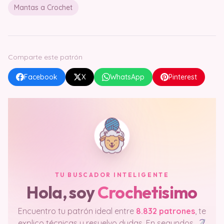
Mantas a Crochet
Comparte este patrón
Facebook
X
WhatsApp
Pinterest
TU BUSCADOR INTELIGENTE
Hola, soy
Crochetisimo
Encuentro tu patrón ideal entre
8.832 patrones
, te
explico técnicas y resuelvo dudas. En segundos.