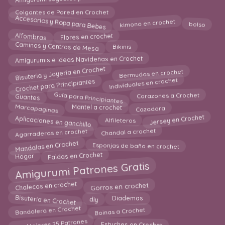
Colgantes de Pared en Crochet
Accesorios y Ropa para Bebes
kimono en crochet
bolso
Alfombras
Flores en crochet
Caminos y Centros de Mesa
Bikinis
Amigurumis e Ideas Navideñas en Crochet
Bisuteria y Joyeria en Crochet
Bermudas en crochet
Individuales en crochet
Crochet para Principiantes
Guía para Principiantes
Guantes
Corazones a Crochet
Marcapaginas
Mantel a crochet
Cazadora
Aplicaciones en ganchillo
Jersey en Crochet
Alfileteros
Agarraderas en crochet
Chandal a crochet
Mandalas en Crochet
Esponjas de baño en crochet
Hogar
Faldas en Crochet
Amigurumi Patrones Gratis
Gorros en crochet
Chalecos en crochet
Bisutería en Crochet
Diademas
diy
Bandolera en Crochet
Boinas a Crochet
Los Mejores 25 Patrones
Estuches en Crochet