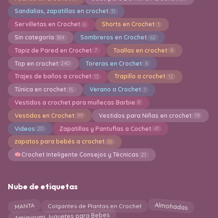
Sandalias, zapatillas en crochet
31
Servilletas en Crochet
Shorts en Crochet
6
1
Sin categoría
Sombreros en Crochet
384
62
Tapiz de Pared en Crochet
Toallas en crochet
7
6
Top en crochet
Toreras en Crochet
240
6
Trajes de baños a crochet
Trapillo a crochet
13
12
Túnica en crochet
Verano a Crochet
15
1
Vestidos a crochet para muñecas Barbie
8
Vestidos en Crochet
Vestidos para Niñas en crochet
99
19
Videos
Zapatillas y Pantuflas a Cochet
20
41
zapatos para bebés a crochet
36
Crochet Inteligente Consejos y Técnicas
21
Nube de etiquetas
Almohadas
MANTA
Colgantes de Plantas en Crochet
Amigurumi Juguetes para Bebes