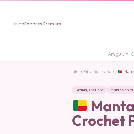
Inicio
Patrones Premium
Amigurumi Gr
Inicio
/
Grannys square
/
Manta
Grannys square
Mantas en cr
Manta 
Crochet