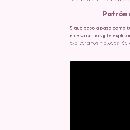
Patrón 
Sigue paso a paso como te 
en escribirnos y te expli
explicaremos métodos fácil