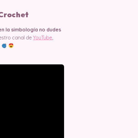
 Crochet
 en la simbología no dudes
estro canal de
YouTube
,
.