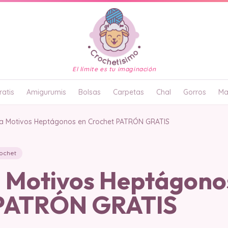
El límite es tu imaginación
atis
Amigurumis
Bolsas
Carpetas
Chal
Gorros
Ma
 Motivos Heptágonos en Crochet PATRÓN GRATIS
ochet
Motivos Heptágono
 PATRÓN GRATIS