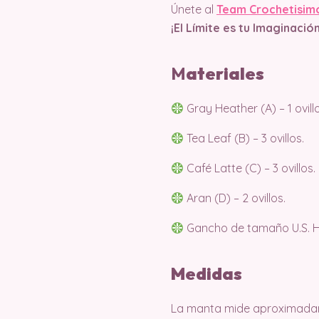
Únete al
Team Crochetisim
¡El Límite es tu Imaginación
M
ater
iales
Gray Heather (A) – 1 ovillo
Tea Leaf (B) – 3 ovillos.
Café Latte (C) – 3 ovillos.
Aran (D) – 2 ovillos.
Gancho de tamaño U.S. H
Medidas
La manta mide aproximadamen