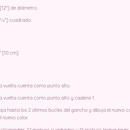
[12″] de diámetro.
1⁄2″] cuadrado.
″ [10 cm].
la vuelta cuenta como punto alto.
 la vuelta cuenta como punto alto y cadena 1.
ja hasta los 2 últimos bucles del gancho y dibuja el nuevo co
l nuevo color.
ctogonales, 12 motivos cuadrados y 14 motivos triangulares.