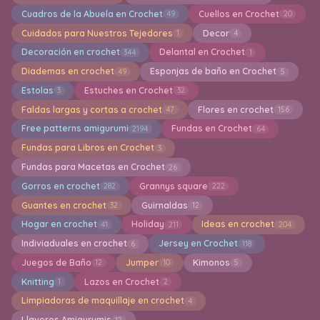
Cuadros de la Abuela en Crochet
Cuellos en Crochet
49
20
Cuidados para Nuestros Tejedores
Decor
1
4
Decoración en crochet
Delantal en Crochet
344
1
Diademas en crochet
Esponjas de baño en Crochet
49
5
Estolas
Estuches en Crochet
3
32
Faldas largas y cortas a crochet
Flores en crochet
47
156
Free patterns amigurumi
Fundas en Crochet
2194
64
Fundas para Libros en Crochet
3
Fundas para Macetas en Crochet
26
Gorros en crochet
Grannys square
282
222
Guantes en crochet
Guirnaldas
32
12
Hogar en crochet
Holiday
Ideas en crochet
41
211
204
Indiviaduales en crochet
Jersey en Crochet
6
118
Juegos de Baño
Jumper
Kimonos
12
10
5
Knitting
Lazos en Crochet
1
2
Limpiadoras de maquillaje en crochet
4
Llaveros Amigurumis
12