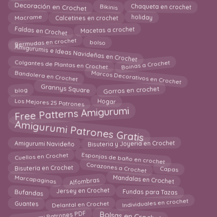
Decoración en Crochet
Bikinis
Chaqueta en crochet
Macrame
holiday
Calcetines en crochet
Faldas en Crochet
Macetas a crochet
bolso
Bermudas en crochet
Amigurumis e Ideas Navideñas en Crochet
Boinas a Crochet
Colgantes de Plantas en Crochet
Marcos Decorativos en Crochet
Bandolera en Crochet
Gorros en crochet
Grannys Square
blog
Los Mejores 25 Patrones
Hogar
Free Patterns Amigurumi
Amigurumi Patrones Gratis
Bisuteria y Joyeria en Crochet
Amigurumi Navideño
Esponjas de baño en crochet
Cuellos en Crochet
Corazones a Crochet
Bisutería en Crochet
Capas
Mandalas en Crochet
Marcapaginas
Alfombras
Fundas para Tazas
Jersey en Crochet
Bufandas
Individuales en crochet
Delantal en Crochet
Guantes
Amigurumi Patrones PDF