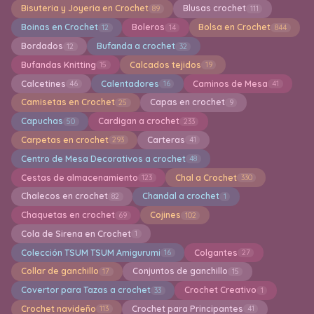
Bisuteria y Joyeria en Crochet
Blusas crochet
89
111
Boinas en Crochet
Boleros
Bolsa en Crochet
12
14
844
Bordados
Bufanda a crochet
12
32
Bufandas Knitting
Calcados tejidos
15
19
Calcetines
Calentadores
Caminos de Mesa
46
16
41
Camisetas en Crochet
Capas en crochet
25
9
Capuchas
Cardigan a crochet
50
233
Carpetas en crochet
Carteras
293
41
Centro de Mesa Decorativos a crochet
48
Cestas de almacenamiento
Chal a Crochet
123
330
Chalecos en crochet
Chandal a crochet
82
1
Chaquetas en crochet
Cojines
69
102
Cola de Sirena en Crochet
1
Colección TSUM TSUM Amigurumi
Colgantes
16
27
Collar de ganchillo
Conjuntos de ganchillo
17
15
Covertor para Tazas a crochet
Crochet Creativo
33
1
Crochet navideño
Crochet para Principantes
113
41