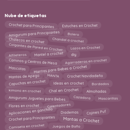
Nube de etiquetas
Crochet para Principantes
Estuches en Crochet
Amigurumi para Principiantes
Bolero
Chalecos en crochet
Chandal a crochet
Colgantes de Pared en Crochet
Lazos en Crochet
Mantel a crochet
Alfileteros
diy
Caminos y Centros de Mesa
Agarraderas en crochet
Mantas para Bebes a Crochet
Mascotas
MANTA
Mantas de Apego
Crochet Navidadeño
Capuchas en crochet
Ideas en crochet
Bordados
kimono en crochet
Almohadas
Chal en Crochet
Amigurumi Juguetes para Bebes
Cazadora
Mascarillas
Calentadores
Flores en crochet
Aplicaciones en ganchillo
Cojines Puf
Diademas
Crochet para Principiantes
Mantas a Crochet
Camiseta en crochet
Juegos de Baño