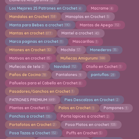
Los Mejores 25 Patrones en Crochet
Macrame
4
4
Mandalas en Crochet
Manoplas en Crochet
158
5
Manta para Bebes a crochet
Mantas de Apego
190
112
Mantas en crochet
Mantel a crochet
877
40
Marca paginas en crochet
Mascarillas
11
1
Mitones en Crochet
Mochila
Monederos
30
17
35
Motivos en crochet
Muñecas Amigurumi
85
144
Muñecas de tela
Navidad
Otoño en Cochet
2
112
1
Paños de Cocina
Pantalones
pantuflas
78
9
28
Pañuelos para el Cabello en Crochet
8
Pasadores/Ganchos en Crochet
1
PATRONES PREMIUM
Pies Descalzos en Crochet
449
2
Plantas en Crochet
Polos en Crochet
Pompones
5
1
1
Ponchos a crochet
Porta lapices a crochet
135
2
Portafotos en Crochet
Posa Platos en crochet
2
105
Posa Tazas a Crochet
Puffs en Crochet
132
5