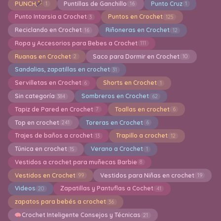
PUNCH
Puntillas de Ganchillo
Punto Cruz
1
16
1
Punto Intarsia a Crochet
Puntos en Crochet
3
125
Reciclando en Crochet
Riñoneras en Crochet
16
12
Ropa y Accesorios para Bebes a Crochet
111
Ruanas en Crochet
Saco para Dormir en Crochet
2
10
Sandalias, zapatillas en crochet
31
Servilletas en Crochet
Shorts en Crochet
6
1
Sin categoría
Sombreros en Crochet
384
62
Tapiz de Pared en Crochet
Toallas en crochet
7
6
Top en crochet
Toreras en Crochet
241
6
Trajes de baños a crochet
Trapillo a crochet
13
12
Túnica en crochet
Verano a Crochet
15
1
Vestidos a crochet para muñecas Barbie
8
Vestidos en Crochet
Vestidos para Niñas en crochet
99
19
Videos
Zapatillas y Pantuflas a Cochet
20
41
zapatos para bebés a crochet
36
Crochet Inteligente Consejos y Técnicas
21