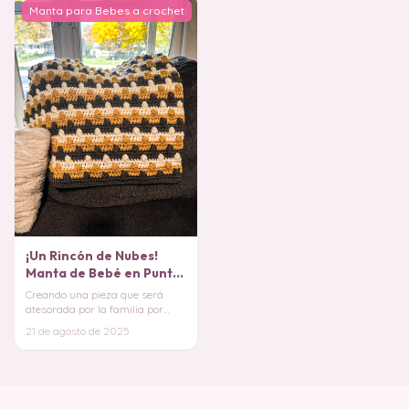
Manta para Bebes a crochet
¡Un Rincón de Nubes!
Manta de Bebé en Punto
Pop en Crochet
Creando una pieza que será
atesorada por la familia por
siempre. Regalar algo hecho por
21 de agosto de 2025
ti es compar