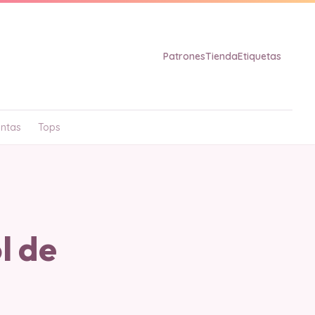
Patrones
Tienda
Etiquetas
ntas
Tops
l de