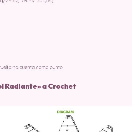
 g/2.5 oz; 109 m/120 yds).
a vuelta no cuenta como punto.
ol Radiante» a Crochet