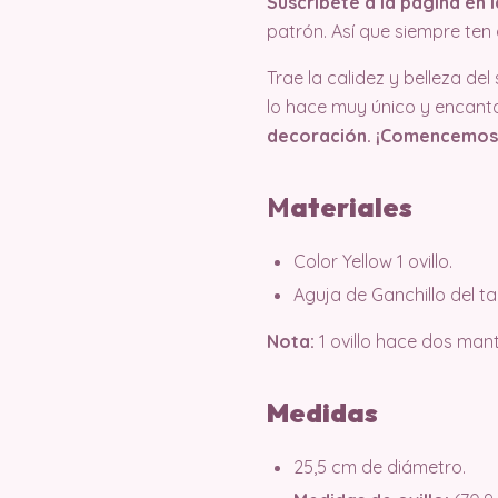
Suscríbete a la página en l
patrón. Así que siempre te
Trae la calidez y belleza de
lo hace muy único y encant
decoración. ¡Comencemos
M
ateriales
Color Yellow 1 ovillo.
Aguja de Ganchillo del 
Nota:
1 ovillo hace dos mant
Medidas
25,5 cm de diámetro.