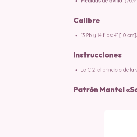
Medidas de ovillo:
(70.9
Calibre
13 Pb y 14 filas: 4” [10 cm].
Instrucciones
La C 2 al principio de l
Patrón Mantel «S