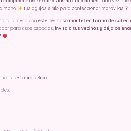
a campana ?️ así recibirás las notificaciones
cada vez que
n a mano
tus agujas e hilo para confeccionar maravillas. ?
l sol a la mesa con este hermoso
mantel en forma de sol en 
ador para esos espacios.
Invita a tus vecinos y déjalos e
!
tamaño de 5 mm o 8mm.
eles.