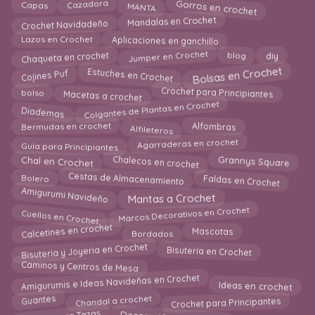
Gorros en crochet
MANTA
Cazadora
Capas
Mandalas en Crochet
Crochet Navidadeño
Aplicaciones en ganchillo
Lazos en Crochet
Jumper en Crochet
Chaqueta en crochet
blog
diy
Estuches en Crochet
Bolsas en Crochet
Cojines Puf
Macetas a crochet
Crochet para Principiantes
bolso
Colgantes de Plantas en Crochet
Diademas
Alfileteros
Bermudas en crochet
Alfombras
Agarraderas en crochet
Guía para Principiantes
Chal en Crochet
Grannys Square
Chalecos en crochet
Faldas en Crochet
Cestas de Almacenamiento
Bolero
Amigurumi Navideño
Mantas a Crochet
Cuellos en Crochet
Marcos Decorativos en Crochet
Calcetines en crochet
Bordados
Mascotas
Bisuteria y Joyeria en Crochet
Bisutería en Crochet
Caminos y Centros de Mesa
Amigurumis e Ideas Navideñas en Crochet
Ideas en crochet
Guantes
Chandal a crochet
Crochet para Principantes