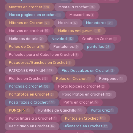
Mantas en crochet
Mantel a crochet
878
40
Marca paginas en crochet
Mascarillas
11
1
Mitones en Crochet
Mochila
Monederos
30
17
35
Motivos en crochet
Muñecas Amigurumi
85
145
Muñecas de tela
Navidad
Otoño en Cochet
2
112
1
Paños de Cocina
Pantalones
pantuflas
78
9
28
Pañuelos para el Cabello en Crochet
8
Pasadores/Ganchos en Crochet
1
PATRONES PREMIUM
Pies Descalzos en Crochet
449
2
Plantas en Crochet
Polos en Crochet
Pompones
5
1
1
Ponchos a crochet
Porta lapices a crochet
135
2
Portafotos en Crochet
Posa Platos en crochet
2
105
Posa Tazas a Crochet
Puffs en Crochet
132
5
PUNCH
Puntillas de Ganchillo
Punto Cruz
1
16
1
Punto Intarsia a Crochet
Puntos en Crochet
3
125
Reciclando en Crochet
Riñoneras en Crochet
16
12