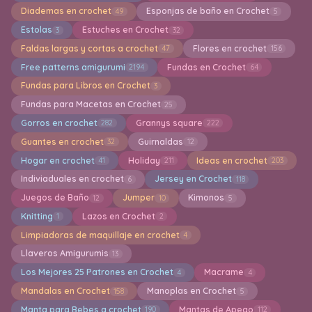
Diademas en crochet
Esponjas de baño en Crochet
49
5
Estolas
Estuches en Crochet
3
32
Faldas largas y cortas a crochet
Flores en crochet
47
156
Free patterns amigurumi
Fundas en Crochet
2194
64
Fundas para Libros en Crochet
3
Fundas para Macetas en Crochet
25
Gorros en crochet
Grannys square
282
222
Guantes en crochet
Guirnaldas
32
12
Hogar en crochet
Holiday
Ideas en crochet
41
211
203
Indiviaduales en crochet
Jersey en Crochet
6
118
Juegos de Baño
Jumper
Kimonos
12
10
5
Knitting
Lazos en Crochet
1
2
Limpiadoras de maquillaje en crochet
4
Llaveros Amigurumis
13
Los Mejores 25 Patrones en Crochet
Macrame
4
4
Mandalas en Crochet
Manoplas en Crochet
158
5
Manta para Bebes a crochet
Mantas de Apego
190
112