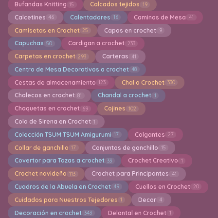
Bufandas Knitting
Calcados tejidos
15
19
Calcetines
Calentadores
Caminos de Mesa
46
16
41
Camisetas en Crochet
Capas en crochet
25
9
Capuchas
Cardigan a crochet
50
233
Carpetas en crochet
Carteras
293
41
Centro de Mesa Decorativos a crochet
48
Cestas de almacenamiento
Chal a Crochet
123
330
Chalecos en crochet
Chandal a crochet
81
1
Chaquetas en crochet
Cojines
69
102
Cola de Sirena en Crochet
1
Colección TSUM TSUM Amigurumi
Colgantes
17
27
Collar de ganchillo
Conjuntos de ganchillo
17
15
Covertor para Tazas a crochet
Crochet Creativo
33
1
Crochet navideño
Crochet para Principantes
113
41
Cuadros de la Abuela en Crochet
Cuellos en Crochet
49
20
Cuidados para Nuestros Tejedores
Decor
1
4
Decoración en crochet
Delantal en Crochet
343
1