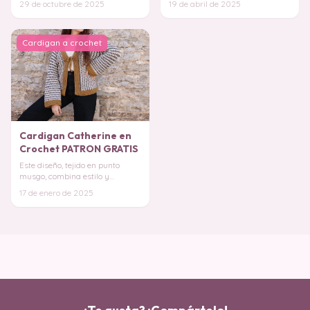
29 de octubre de 2025
19 de abril de 2025
pequeños restos d
bot
Cardigan a crochet
Cardigan Catherine en
Crochet PATRON GRATIS
Este diseño, tejido en punto
musgo, combina estilo y
sencillez, siendo ideal para
17 de enero de 2025
quienes están come