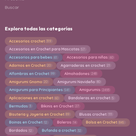
Buscar
Explora todas las categorías
Accesorios crochet
319
Accesorios en Crochet para Mascotas
57
Accesorios para bebes
Accesorios para niñas
61
60
Adornos en Crochet
Agarraderas en crochet
20
21
Alfombras en Crochet
Almohadones
99
248
Amigurumi Gnomo
Amigurumi Navideño
20
80
Amigurumi para Principiantes
Amigurumis
541
2493
Aplicaciones en crochet
Bandoleras en crochet
60
5
Bermudas
Bikinis en Crochet
3
27
Bisuteria y Joyeria en Crochet
Blusas crochet
89
111
Boinas en Crochet
Boleros
Bolsa en Crochet
12
14
845
Bordados
Bufanda a crochet
12
32