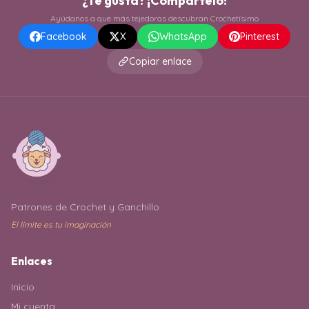
¿Te gusta? ¡Compártelo!
Ayúdanos a que más tejedoras descubran Crochetísimo
Facebook
X
WhatsApp
Pinterest
Copiar enlace
Patrones de Crochet y Ganchillo
El límite es tu imaginación
Enlaces
Inicio
Mi cuenta