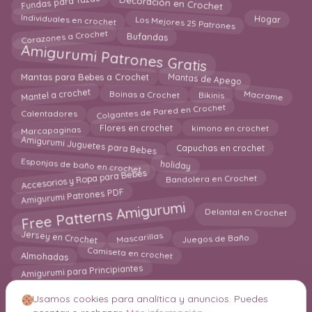
Decoración en Crochet
Fundas para Tazas
Los Mejores 25 Patrones
Hogar
Individuales en crochet
Corazones a Crochet
Bufandas
Amigurumi Patrones Gratis
Mantas de Apego
Mantas para Bebes a Crochet
Mantel a crochet
Macrame
Boinas a Crochet
Bikinis
Colgantes de Pared en Crochet
Calentadores
Marcapaginas
kimono en crochet
Flores en crochet
Amigurumi Juguetes para Bebes
Capuchas en crochet
Esponjas de baño en crochet
holiday
Accesorios y Ropa para Bebes
Bandolera en Crochet
Amigurumi Patrones PDF
Free Patterns Amigurumi
Delantal en Crochet
Jersey en Crochet
Mascarillas
Juegos de Baño
Camiseta en crochet
Almohadas
Amigurumi para Principiantes
Usamos cookies para analítica y anuncios. Puedes