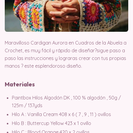
Maravilloso Cardigan Aurora en Cuadros de la Abuela a
Crochet, es muy fácil y rápido de diseñar?​sigue paso a
paso las instrucciones y lograras crear con tus propias
manos ?​ este esplendoroso diseño.
Materiales
Paintbox Hilos Algodón DK , 100 % algodón , 50g /
125m / 137yds
Hilo A : Vanilla Cream 408 x 6 ( 7 , 9 , 11 ) ovillos
Hilo B : Buttercup Yellow 423 x 1 ovillo
Hilo C : Blood Orange 420 x 2 ovillos