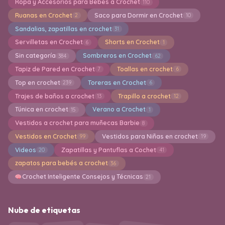
Ropa y Accesorios para Bebes a Crochet
110
Ruanas en Crochet
Saco para Dormir en Crochet
2
10
Sandalias, zapatillas en crochet
31
Servilletas en Crochet
Shorts en Crochet
6
1
Sin categoría
Sombreros en Crochet
384
62
Tapiz de Pared en Crochet
Toallas en crochet
7
6
Top en crochet
Toreras en Crochet
239
6
Trajes de baños a crochet
Trapillo a crochet
13
12
Túnica en crochet
Verano a Crochet
15
1
Vestidos a crochet para muñecas Barbie
8
Vestidos en Crochet
Vestidos para Niñas en crochet
99
19
Videos
Zapatillas y Pantuflas a Cochet
20
41
zapatos para bebés a crochet
36
Crochet Inteligente Consejos y Técnicas
21
Nube de etiquetas