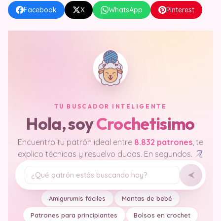
Facebook
X
WhatsApp
Pinterest
TU BUSCADOR INTELIGENTE
Hola, soy
Crochetisimo
Encuentro tu patrón ideal entre
8.832 patrones
, te
explico técnicas y resuelvo dudas. En segundos.
Tu pregunta
Amigurumis fáciles
Mantas de bebé
Patrones para principiantes
Bolsos en crochet