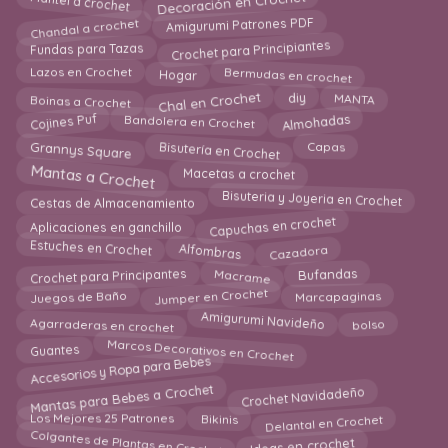
Decoración en Crochet
Mantel a crochet
Chandal a crochet
Amigurumi Patrones PDF
Crochet para Principiantes
Fundas para Tazas
Bermudas en crochet
Lazos en Crochet
Hogar
Chal en Crochet
Boinas a Crochet
diy
MANTA
Bandolera en Crochet
Cojines Puf
Almohadas
Grannys Square
Bisutería en Crochet
Capas
Mantas a Crochet
Macetas a crochet
Bisuteria y Joyeria en Crochet
Cestas de Almacenamiento
Capuchas en crochet
Aplicaciones en ganchillo
Estuches en Crochet
Cazadora
Alfombras
Macrame
Crochet para Principantes
Bufandas
Jumper en Crochet
Marcapaginas
Juegos de Baño
Amigurumi Navideño
bolso
Agarraderas en crochet
Marcos Decorativos en Crochet
Guantes
Accesorios y Ropa para Bebes
Mantas para Bebes a Crochet
Crochet Navidadeño
Delantal en Crochet
Bikinis
Los Mejores 25 Patrones
Colgantes de Plantas en Crochet
Ideas en crochet