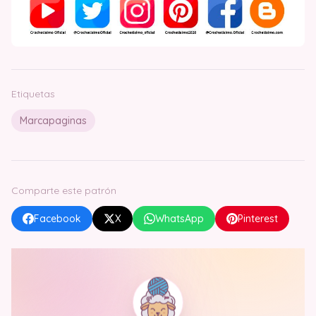
Etiquetas
Marcapaginas
Comparte este patrón
Facebook
X
WhatsApp
Pinterest