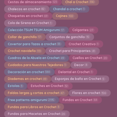
Cestas de almacenamiento
Chal a Crochet
123
330
Chalecos en crochet
Chandal a crochet
82
1
Chaquetas en crochet
Cojines
69
102
Cola de Sirena en Crochet
1
Colección TSUM TSUM Amigurumi
Colgantes
17
27
Collar de ganchillo
Conjuntos de ganchillo
17
15
Covertor para Tazas a crochet
Crochet Creativo
33
1
Crochet navideño
Crochet para Principantes
113
41
Cuadros de la Abuela en Crochet
Cuellos en Crochet
49
20
Cuidados para Nuestros Tejedores
Decor
1
4
Decoración en crochet
Delantal en Crochet
344
1
Diademas en crochet
Esponjas de baño en Crochet
49
5
Estolas
Estuches en Crochet
3
32
Faldas largas y cortas a crochet
Flores en crochet
47
156
Free patterns amigurumi
Fundas en Crochet
2195
64
Fundas para Libros en Crochet
3
Fundas para Macetas en Crochet
26