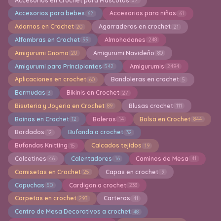
Accesorios en Crochet para Mascotas
57
Accesorios para bebes
Accesorios para niñas
62
61
Adornos en Crochet
Agarraderas en crochet
20
21
Alfombras en Crochet
Almohadones
99
248
Amigurumi Gnomo
Amigurumi Navideño
20
80
Amigurumi para Principiantes
Amigurumis
542
2494
Aplicaciones en crochet
Bandoleras en crochet
60
5
Bermudas
Bikinis en Crochet
3
27
Bisuteria y Joyeria en Crochet
Blusas crochet
89
111
Boinas en Crochet
Boleros
Bolsa en Crochet
12
14
844
Bordados
Bufanda a crochet
12
32
Bufandas Knitting
Calcados tejidos
15
19
Calcetines
Calentadores
Caminos de Mesa
46
16
41
Camisetas en Crochet
Capas en crochet
25
9
Capuchas
Cardigan a crochet
50
233
Carpetas en crochet
Carteras
293
41
Centro de Mesa Decorativos a crochet
48