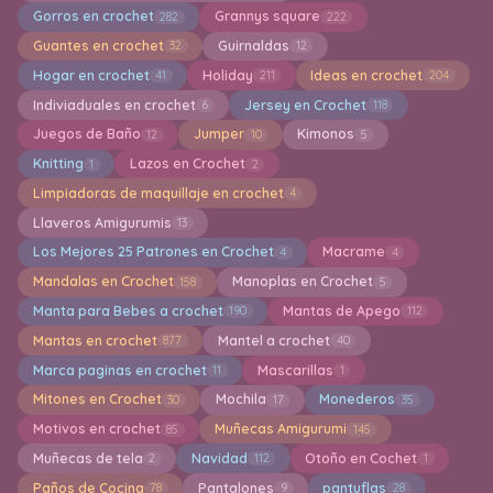
Gorros en crochet
Grannys square
282
222
Guantes en crochet
Guirnaldas
32
12
Hogar en crochet
Holiday
Ideas en crochet
41
211
204
Indiviaduales en crochet
Jersey en Crochet
6
118
Juegos de Baño
Jumper
Kimonos
12
10
5
Knitting
Lazos en Crochet
1
2
Limpiadoras de maquillaje en crochet
4
Llaveros Amigurumis
13
Los Mejores 25 Patrones en Crochet
Macrame
4
4
Mandalas en Crochet
Manoplas en Crochet
158
5
Manta para Bebes a crochet
Mantas de Apego
190
112
Mantas en crochet
Mantel a crochet
877
40
Marca paginas en crochet
Mascarillas
11
1
Mitones en Crochet
Mochila
Monederos
30
17
35
Motivos en crochet
Muñecas Amigurumi
85
145
Muñecas de tela
Navidad
Otoño en Cochet
2
112
1
Paños de Cocina
Pantalones
pantuflas
78
9
28