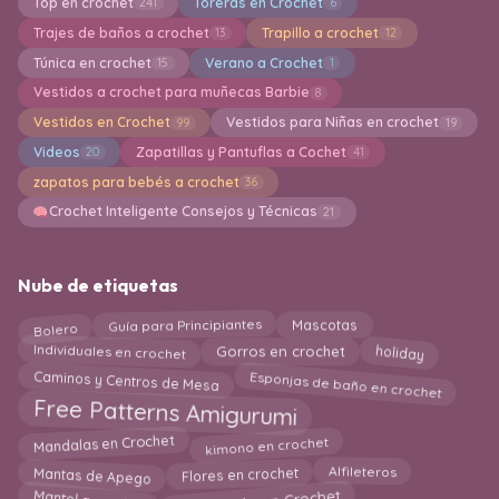
Top en crochet
Toreras en Crochet
241
6
Trajes de baños a crochet
Trapillo a crochet
13
12
Túnica en crochet
Verano a Crochet
15
1
Vestidos a crochet para muñecas Barbie
8
Vestidos en Crochet
Vestidos para Niñas en crochet
99
19
Videos
Zapatillas y Pantuflas a Cochet
20
41
zapatos para bebés a crochet
36
Crochet Inteligente Consejos y Técnicas
21
Nube de etiquetas
Mascotas
Guía para Principiantes
Bolero
holiday
Individuales en crochet
Gorros en crochet
Esponjas de baño en crochet
Caminos y Centros de Mesa
Free Patterns Amigurumi
kimono en crochet
Mandalas en Crochet
Mantas de Apego
Flores en crochet
Alfileteros