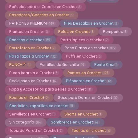
Pañuelos para el Cabello en Crochet
8
Pasadores/Ganchos en Crochet
1
PATRONES PREMIUM
Pies Descalzos en Crochet
449
2
Plantas en Crochet
Polos en Crochet
Pompones
5
1
1
Ponchos a crochet
Porta lapices a crochet
135
2
Portafotos en Crochet
Posa Platos en crochet
2
105
Posa Tazas a Crochet
Puffs en Crochet
132
5
PUNCH
Puntillas de Ganchillo
Punto Cruz
1
16
1
Punto Intarsia a Crochet
Puntos en Crochet
3
125
Reciclando en Crochet
Riñoneras en Crochet
16
12
Ropa y Accesorios para Bebes a Crochet
111
Ruanas en Crochet
Saco para Dormir en Crochet
2
10
Sandalias, zapatillas en crochet
31
Servilletas en Crochet
Shorts en Crochet
6
1
Sin categoría
Sombreros en Crochet
384
62
Tapiz de Pared en Crochet
Toallas en crochet
7
6