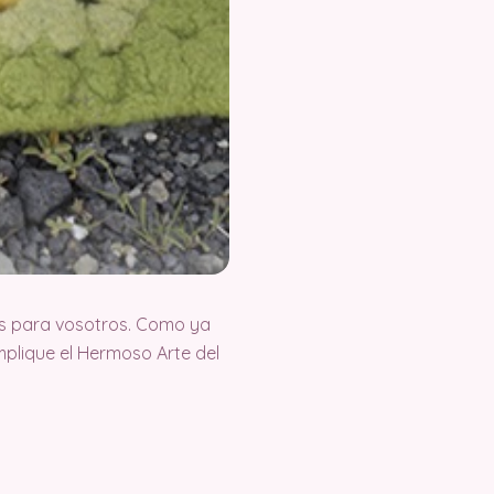
s para vosotros. Como ya
plique el Hermoso Arte del