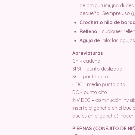
de amigurumi, ¡no dudes
pequeño. ¡Siempre uso (
Crochet o hilo de bord
Relleno
: cualquier relle
Aguja de
hilo: las aguja
Abreviaturas
Ch – cadena
Sl St – punto deslizado
SC – punto bajo
HDC – medio punto alto
DC – punto alto
INV DEC – disminución invisi
inserte el gancho en el bucl
bucles en el gancho), hacer
PIERNAS (CONEJITO DE NI