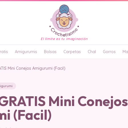
El límite es tu imaginación
atis
Amigurumis
Bolsas
Carpetas
Chal
Gorros
Ma
IS Mini Conejos Amigurumi (Facil)
igurumi
RATIS Mini Conejos
 (Facil)