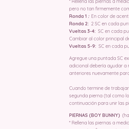
* Rellena las piernas a medi
pero no tan firmemente como
Ronda 1
:
En color de acento
Ronda 2:
2 SC en cada punto
Vueltas 3-4:
SC en cada pu
Cambiar al color principal d
Vueltas 5-9:
SC en cada pu
Agregue una puntada SC extr
adicional debería ayudar a m
anteriores nuevamente para
Cuando termine de trabajar 
segunda pierna (tal como lo 
continuación para unir las p
PIERNAS (BOY BUNNY)
(ha
* Rellena las piernas a medi