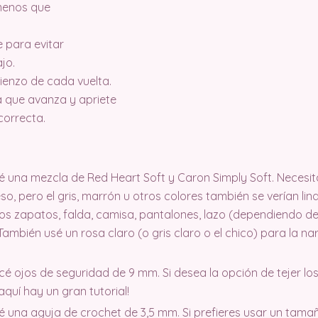
 menos que
e para evitar
jo.
ienzo de cada vuelta.
 que avanza y apriete
correcta.
icé una mezcla de Red Heart Soft y Caron Simply Soft. Necesit
so, pero el gris, marrón u otros colores también se verían lin
os zapatos, falda, camisa, pantalones, lazo (dependiendo de 
 También usé un rosa claro (o gris claro o el chico) para la n
licé ojos de seguridad de 9 mm. Si desea la opción de tejer los
aquí hay un gran tutorial!
icé una aguja de crochet de 3,5 mm. Si prefieres usar un tam