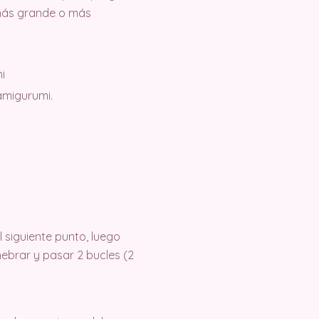
 más grande o más
i
amigurumi.
l siguiente punto, luego
hebrar y pasar 2 bucles (2