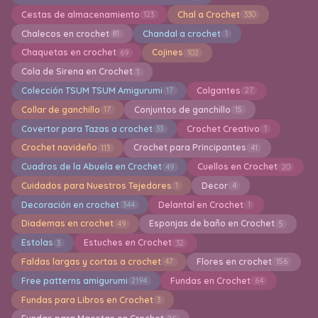
Cestas de almacenamiento
Chal a Crochet
123
330
Chalecos en crochet
Chandal a crochet
81
1
Chaquetas en crochet
Cojines
69
102
Cola de Sirena en Crochet
1
Colección TSUM TSUM Amigurumi
Colgantes
17
27
Collar de ganchillo
Conjuntos de ganchillo
17
15
Covertor para Tazas a crochet
Crochet Creativo
33
1
Crochet navideño
Crochet para Principantes
113
41
Cuadros de la Abuela en Crochet
Cuellos en Crochet
49
20
Cuidados para Nuestros Tejedores
Decor
1
4
Decoración en crochet
Delantal en Crochet
344
1
Diademas en crochet
Esponjas de baño en Crochet
49
5
Estolas
Estuches en Crochet
3
32
Faldas largas y cortas a crochet
Flores en crochet
47
156
Free patterns amigurumi
Fundas en Crochet
2194
64
Fundas para Libros en Crochet
3