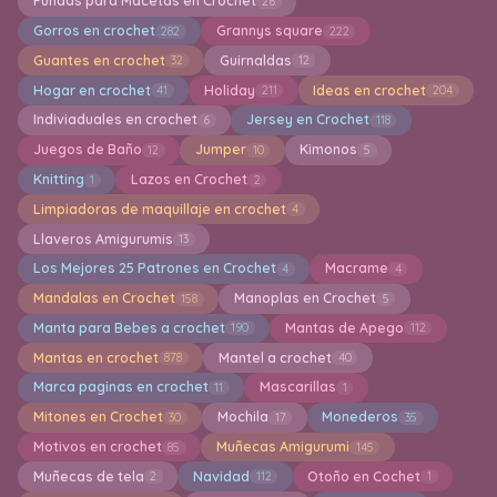
Fundas para Macetas en Crochet
26
Gorros en crochet
Grannys square
282
222
Guantes en crochet
Guirnaldas
32
12
Hogar en crochet
Holiday
Ideas en crochet
41
211
204
Indiviaduales en crochet
Jersey en Crochet
6
118
Juegos de Baño
Jumper
Kimonos
12
10
5
Knitting
Lazos en Crochet
1
2
Limpiadoras de maquillaje en crochet
4
Llaveros Amigurumis
13
Los Mejores 25 Patrones en Crochet
Macrame
4
4
Mandalas en Crochet
Manoplas en Crochet
158
5
Manta para Bebes a crochet
Mantas de Apego
190
112
Mantas en crochet
Mantel a crochet
878
40
Marca paginas en crochet
Mascarillas
11
1
Mitones en Crochet
Mochila
Monederos
30
17
35
Motivos en crochet
Muñecas Amigurumi
85
145
Muñecas de tela
Navidad
Otoño en Cochet
2
112
1