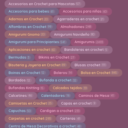
Accesorios en Crochet para Mascotas
57
Accesorios para bebes
Accesorios para niñas
61
60
Adornos en Crochet
Agarraderas en crochet
20
21
Alfombras en Crochet
Almohadones
99
248
Amigurumi Gnomo
Amigurumi Navideño
20
80
Amigurumi para Principiantes
Amigurumis
541
2493
Aplicaciones en crochet
Bandoleras en crochet
60
5
Bermudas
Bikinis en Crochet
3
27
Bisuteria y Joyeria en Crochet
Blusas crochet
89
111
Boinas en Crochet
Boleros
Bolsa en Crochet
12
14
845
Bordados
Bufanda a crochet
12
32
Bufandas Knitting
Calcados tejidos
15
19
Calcetines
Calentadores
Caminos de Mesa
46
16
41
Camisetas en Crochet
Capas en crochet
25
9
Capuchas
Cardigan a crochet
50
233
Carpetas en crochet
Carteras
293
41
Centro de Mesa Decorativos a crochet
48