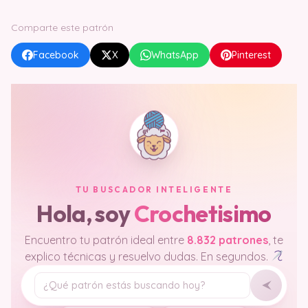
Comparte este patrón
Facebook
X
WhatsApp
Pinterest
TU BUSCADOR INTELIGENTE
Hola, soy
Crochetisimo
Encuentro tu patrón ideal entre
8.832 patrones
, te
explico técnicas y resuelvo dudas. En segundos.
Tu pregunta