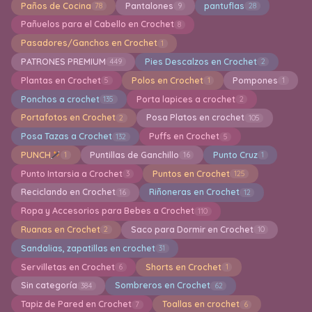
Paños de Cocina
Pantalones
pantuflas
78
9
28
Pañuelos para el Cabello en Crochet
8
Pasadores/Ganchos en Crochet
1
PATRONES PREMIUM
Pies Descalzos en Crochet
449
2
Plantas en Crochet
Polos en Crochet
Pompones
5
1
1
Ponchos a crochet
Porta lapices a crochet
135
2
Portafotos en Crochet
Posa Platos en crochet
2
105
Posa Tazas a Crochet
Puffs en Crochet
132
5
PUNCH
Puntillas de Ganchillo
Punto Cruz
1
16
1
Punto Intarsia a Crochet
Puntos en Crochet
3
125
Reciclando en Crochet
Riñoneras en Crochet
16
12
Ropa y Accesorios para Bebes a Crochet
110
Ruanas en Crochet
Saco para Dormir en Crochet
2
10
Sandalias, zapatillas en crochet
31
Servilletas en Crochet
Shorts en Crochet
6
1
Sin categoría
Sombreros en Crochet
384
62
Tapiz de Pared en Crochet
Toallas en crochet
7
6