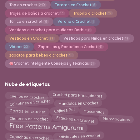
Top en crochet
Toreras en Crochet
240
6
Trajes de baños a crochet
Trapillo a crochet
13
12
Túnica en crochet
Verano a Crochet
15
1
Vestidos a crochet para muñecas Barbie
8
Vestidos en Crochet
Vestidos para Niñas en crochet
99
19
Videos
Zapatillas y Pantuflas a Cochet
20
41
zapatos para bebés a crochet
36
Crochet Inteligente Consejos y Técnicas
21
Nube de etiquetas
Cuellos en Crochet
Crochet para Principiantes
Calcetines en crochet
Mandalas en Crochet
Mascarillas
Gorros en crochet
Cojines Puf
Estuches en Crochet
Marcapaginas
Chalecos en crochet
Free Patterns Amigurumi
Capuchas en crochet
Individuales en crochet