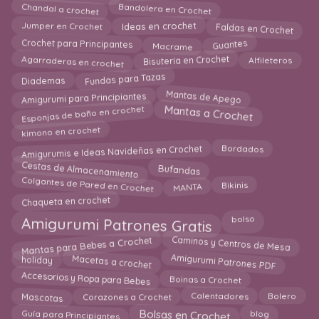
Chandal a crochet
Bandolera en Crochet
Faldas en Crochet
Ideas en crochet
Jumper en Crochet
Macrame
Guantes
Crochet para Principantes
Agarraderas en crochet
Bisutería en Crochet
Alfileteros
Fundas para Tazas
Diademas
Amigurumi para Principiantes
Mantas de Apego
Esponjas de baño en crochet
Mantas a Crochet
kimono en crochet
Amigurumis e Ideas Navideñas en Crochet
Bordados
Cestas de Almacenamiento
Bufandas
Colgantes de Pared en Crochet
MANTA
Bikinis
Chaqueta en crochet
Amigurumi Patrones Gratis
bolso
Mantas para Bebes a Crochet
Caminos y Centros de Mesa
Amigurumi Patrones PDF
Macetas a crochet
holiday
Accesorios y Ropa para Bebes
Boinas a Crochet
Mascotas
Corazones a Crochet
Calentadores
Bolero
Guía para Principiantes
Bolsas en Crochet
blog