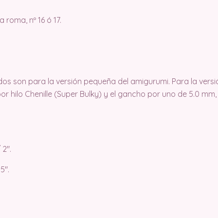
 roma, nº 16 ó 17.
dos son para la versión pequeña del amigurumi. Para la vers
 por hilo Chenille (Super Bulky) y el gancho por uno de 5.0 mm,
 2″.
5″.