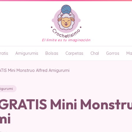
El límite es tu imaginación
atis
Amigurumis
Bolsas
Carpetas
Chal
Gorros
Ma
IS Mini Monstruo Alfred Amigurumi
igurumi
RATIS Mini Monstru
mi