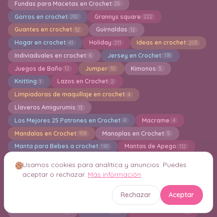
Fundas para Macetas en Crochet
25
Gorros en crochet
Grannys square
282
222
Guantes en crochet
Guirnaldas
32
12
Hogar en crochet
Holiday
Ideas en crochet
41
211
203
Indiviaduales en crochet
Jersey en Crochet
6
118
Juegos de Baño
Jumper
Kimonos
12
10
5
Knitting
Lazos en Crochet
1
2
Limpiadoras de maquillaje en crochet
4
Llaveros Amigurumis
13
Los Mejores 25 Patrones en Crochet
Macrame
4
4
Mandalas en Crochet
Manoplas en Crochet
158
5
Manta para Bebes a crochet
Mantas de Apego
190
112
Mantas en crochet
Mantel a crochet
878
40
Usamos cookies para analítica y anuncios. Puedes
Marca paginas en crochet
Mascarillas
11
1
aceptar o rechazar.
Más información
Mitones en Crochet
Mochila
Monederos
30
17
35
Rechazar
Aceptar
Motivos en crochet
Muñecas Amigurumi
85
145
Muñecas de tela
Navidad
Otoño en Cochet
2
112
1