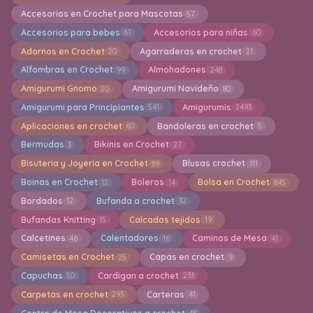
Accesorios en Crochet para Mascotas
57
Accesorios para bebes
Accesorios para niñas
61
60
Adornos en Crochet
Agarraderas en crochet
20
21
Alfombras en Crochet
Almohadones
99
248
Amigurumi Gnomo
Amigurumi Navideño
20
80
Amigurumi para Principiantes
Amigurumis
541
2493
Aplicaciones en crochet
Bandoleras en crochet
60
5
Bermudas
Bikinis en Crochet
3
27
Bisuteria y Joyeria en Crochet
Blusas crochet
89
111
Boinas en Crochet
Boleros
Bolsa en Crochet
12
14
845
Bordados
Bufanda a crochet
12
32
Bufandas Knitting
Calcados tejidos
15
19
Calcetines
Calentadores
Caminos de Mesa
46
16
41
Camisetas en Crochet
Capas en crochet
25
9
Capuchas
Cardigan a crochet
50
233
Carpetas en crochet
Carteras
293
41