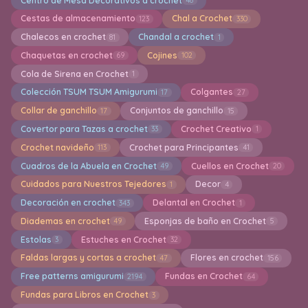
Centro de Mesa Decorativos a crochet
48
Cestas de almacenamiento
Chal a Crochet
123
330
Chalecos en crochet
Chandal a crochet
81
1
Chaquetas en crochet
Cojines
69
102
Cola de Sirena en Crochet
1
Colección TSUM TSUM Amigurumi
Colgantes
17
27
Collar de ganchillo
Conjuntos de ganchillo
17
15
Covertor para Tazas a crochet
Crochet Creativo
33
1
Crochet navideño
Crochet para Principantes
113
41
Cuadros de la Abuela en Crochet
Cuellos en Crochet
49
20
Cuidados para Nuestros Tejedores
Decor
1
4
Decoración en crochet
Delantal en Crochet
343
1
Diademas en crochet
Esponjas de baño en Crochet
49
5
Estolas
Estuches en Crochet
3
32
Faldas largas y cortas a crochet
Flores en crochet
47
156
Free patterns amigurumi
Fundas en Crochet
2194
64
Fundas para Libros en Crochet
3