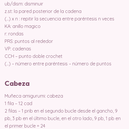
ub/dism: disminuir
z.st: la pared posterior de la cadena
(…) x n : repitir la secuencia entre paréntesis n veces
KA: anillo magico
r: rondas
PRS: puntos al rededor
VP: cadenas
CCH – punto doble crochet
(…) – número entre paréntesis – número de puntos
Cabeza
Muñeca amigurumi: cabeza
1 fila – 12 cad
2 filas – 1 prib en el segundo bucle desde el gancho, 9
pb, 3 pb en el último bucle, en el otro lado, 9 pb, 1 pb en
el primer bucle = 24