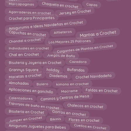
Chaqueta en crochet
Capas
Marcapaginas
Jersey en Crochet
Agarraderas en crochet
Crochet para Principantes
Amigurumis e Ideas Navideñas en Crochet
Mantas a Crochet
Capuchas en crochet
Alfileteros
Los Mejores 25 Patrones
Chandal a crochet
Colgantes de Plantas en Crochet
Individuales en crochet
Juegos de Baño
Chal en Crochet
Bisuteria y Joyeria en Crochet
Cazadora
holiday
Bufandas
Grannys Square
Macetas a crochet
Diademas
Crochet Navidadeño
Almohadas
kimono en crochet
Bolero
Aplicaciones en ganchillo
Macrame
Faldas en Crochet
Caminos y Centros de Mesa
Calentadores
Esponjas de baño en crochet
Chalecos en crochet
Gorros en crochet
Bisutería en Crochet
Jumper en Crochet
Flores en crochet
Bikinis
Cuellos en Crochet
Amigurumi Juguetes para Bebes