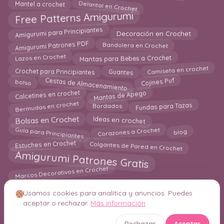
Delantal en Crochet
Mantel a crochet
Free Patterns Amigurumi
Amigurumi para Principiantes
Decoración en Crochet
Amigurumi Patrones PDF
Bandolera en Crochet
Lazos en Crochet
Mantas para Bebes a Crochet
Crochet para Principiantes
Guantes
Camiseta en crochet
Cestas de Almacenamiento
bolso
Cojines Puf
Calcetines en crochet
Mantas de Apego
Bermudas en crochet
Fundas para Tazas
Bordados
Bolsas en Crochet
Ideas en crochet
Guía para Principiantes
Corazones a Crochet
blog
Colgantes de Pared en Crochet
Estuches en Crochet
Amigurumi Patrones Gratis
Marcos Decorativos en Crochet
Usamos cookies para analítica y anuncios. Puedes
aceptar o rechazar.
Más información
© 2026 Crochetisimo. Todos los derechos reservados.