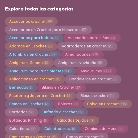
Explora todas las categorías
Accesorios crochet
319
Accesorios en Crochet para Mascotas
57
Accesorios para bebes
Accesorios para niñas
61
60
Adornos en Crochet
Agarraderas en crochet
20
21
Alfombras en Crochet
Almohadones
99
248
Amigurumi Gnomo
Amigurumi Navideño
20
80
Amigurumi para Principiantes
Amigurumis
541
2493
Aplicaciones en crochet
Bandoleras en crochet
60
5
Bermudas
Bikinis en Crochet
3
27
Bisuteria y Joyeria en Crochet
Blusas crochet
89
111
Boinas en Crochet
Boleros
Bolsa en Crochet
12
14
845
Bordados
Bufanda a crochet
12
32
Bufandas Knitting
Calcados tejidos
15
19
Calcetines
Calentadores
Caminos de Mesa
46
16
41
Camisetas en Crochet
Capas en crochet
25
9