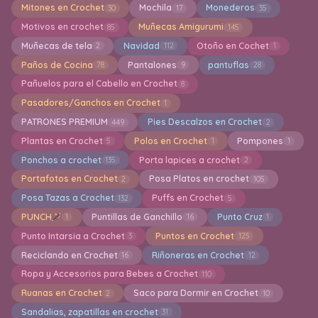
Mitones en Crochet
Mochila
Monederos
30
17
35
Motivos en crochet
Muñecas Amigurumi
85
145
Muñecas de tela
Navidad
Otoño en Cochet
2
112
1
Paños de Cocina
Pantalones
pantuflas
78
9
28
Pañuelos para el Cabello en Crochet
8
Pasadores/Ganchos en Crochet
1
PATRONES PREMIUM
Pies Descalzos en Crochet
449
2
Plantas en Crochet
Polos en Crochet
Pompones
5
1
1
Ponchos a crochet
Porta lapices a crochet
135
2
Portafotos en Crochet
Posa Platos en crochet
2
105
Posa Tazas a Crochet
Puffs en Crochet
132
5
PUNCH
Puntillas de Ganchillo
Punto Cruz
1
16
1
Punto Intarsia a Crochet
Puntos en Crochet
3
125
Reciclando en Crochet
Riñoneras en Crochet
16
12
Ropa y Accesorios para Bebes a Crochet
110
Ruanas en Crochet
Saco para Dormir en Crochet
2
10
Sandalias, zapatillas en crochet
31