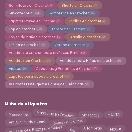
Servilletas en Crochet
Shorts en Crochet
6
1
Sin categoría
Sombreros en Crochet
384
62
Tapiz de Pared en Crochet
Toallas en crochet
7
6
Top en crochet
Toreras en Crochet
239
6
Trajes de baños a crochet
Trapillo a crochet
13
12
Túnica en crochet
Verano a Crochet
15
1
Vestidos a crochet para muñecas Barbie
8
Vestidos en Crochet
Vestidos para Niñas en crochet
99
19
Videos
Zapatillas y Pantuflas a Cochet
20
41
zapatos para bebés a crochet
36
Crochet Inteligente Consejos y Técnicas
21
Nube de etiquetas
Mandalas en Crochet
Mascotas
MANTA
Mascarillas
Boinas a Crochet
Amigurumi Navideño
Accesorios y Ropa para Bebes
diy
Hogar
Alfombras