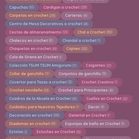
Capuchas
Cardigan a crochet
50
233
Carpetas en crochet
Carteras
293
41
Centro de Mesa Decorativos a crochet
48
Cestas de almacenamiento
Chal a Crochet
123
330
Chalecos en crochet
Chandal a crochet
81
1
Chaquetas en crochet
Cojines
69
102
Cola de Sirena en Crochet
1
Colección TSUM TSUM Amigurumi
Colgantes
17
27
Collar de ganchillo
Conjuntos de ganchillo
17
15
Covertor para Tazas a crochet
Crochet Creativo
33
1
Crochet navideño
Crochet para Principantes
113
41
Cuadros de la Abuela en Crochet
Cuellos en Crochet
49
20
Cuidados para Nuestros Tejedores
Decor
1
4
Decoración en crochet
Delantal en Crochet
343
1
Diademas en crochet
Esponjas de baño en Crochet
49
5
Estolas
Estuches en Crochet
3
32