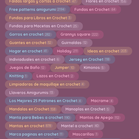
Faldas largas y cortas a crochet
Flores en crochet
47
156
Free patterns amigurumi
Fundas en Crochet
2194
64
Fundas para Libros en Crochet
3
Fundas para Macetas en Crochet
25
Gorros en crochet
Grannys square
282
222
Guantes en crochet
Guirnaldas
32
12
Hogar en crochet
Holiday
Ideas en crochet
41
211
203
Indiviaduales en crochet
Jersey en Crochet
6
118
Juegos de Baño
Jumper
Kimonos
12
10
5
Knitting
Lazos en Crochet
1
2
Limpiadoras de maquillaje en crochet
4
Llaveros Amigurumis
13
Los Mejores 25 Patrones en Crochet
Macrame
4
4
Mandalas en Crochet
Manoplas en Crochet
158
5
Manta para Bebes a crochet
Mantas de Apego
190
112
Mantas en crochet
Mantel a crochet
878
40
Marca paginas en crochet
Mascarillas
11
1