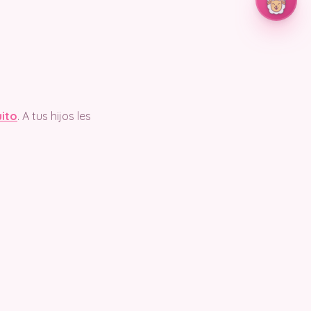
uito
. A tus hijos les