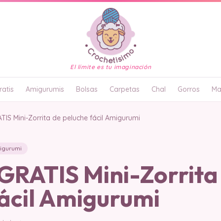
El límite es tu imaginación
atis
Amigurumis
Bolsas
Carpetas
Chal
Gorros
Ma
IS Mini-Zorrita de peluche fácil Amigurumi
igurumi
RATIS Mini-Zorrita
fácil Amigurumi