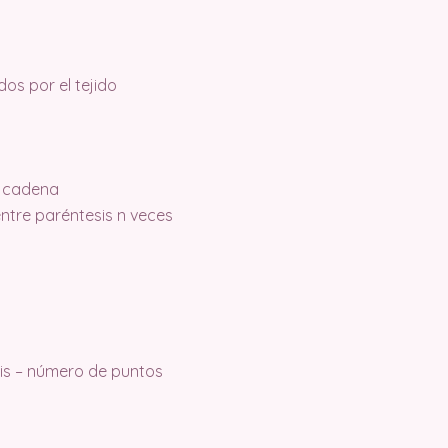
os por el tejido
la cadena
 entre paréntesis n veces
sis – número de puntos