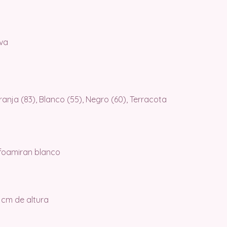
va
ranja (83), Blanco (55), Negro (60), Terracota
o foamiran blanco
cm de altura