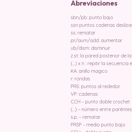
Abreviaciones
sbn/pb: punto bajo
ssn puntos cadenas deslizad
ss: rematar
pr/aum/add: aumentar
ub/dism: disminuir
z.st: la pared posterior de 
(…) x n : repitir la secuencia
KA: anillo magico
r: rondas
PRS: puntos al rededor
VP: cadenas
CCH – punto doble crochet
(…) – número entre parénte
s.p. – rematar
PRSP – medio punto bajo