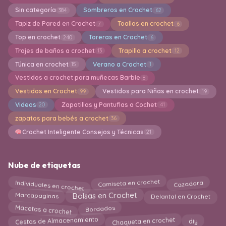
Sin categoría
Sombreros en Crochet
384
62
Tapiz de Pared en Crochet
Toallas en crochet
7
6
Top en crochet
Toreras en Crochet
240
6
Trajes de baños a crochet
Trapillo a crochet
13
12
Túnica en crochet
Verano a Crochet
15
1
Vestidos a crochet para muñecas Barbie
8
Vestidos en Crochet
Vestidos para Niñas en crochet
99
19
Videos
Zapatillas y Pantuflas a Cochet
20
41
zapatos para bebés a crochet
36
Crochet Inteligente Consejos y Técnicas
21
Nube de etiquetas
Individuales en crochet
Camiseta en crochet
Cazadora
Marcapaginas
Bolsas en Crochet
Delantal en Crochet
Macetas a crochet
Bordados
Chaqueta en crochet
Cestas de Almacenamiento
diy