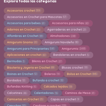
Explora todas las categorías
Accesorios crochet
319
Accesorios en Crochet para Mascotas
57
Accesorios para bebes
Accesorios para niñas
61
60
Adornos en Crochet
Agarraderas en crochet
20
21
Alfombras en Crochet
Almohadones
99
248
Amigurumi Gnomo
Amigurumi Navideño
20
80
Amigurumi para Principiantes
Amigurumis
541
2493
Aplicaciones en crochet
Bandoleras en crochet
60
5
Bermudas
Bikinis en Crochet
3
27
Bisuteria y Joyeria en Crochet
Blusas crochet
89
111
Boinas en Crochet
Boleros
Bolsa en Crochet
12
14
845
Bordados
Bufanda a crochet
12
32
Bufandas Knitting
Calcados tejidos
15
19
Calcetines
Calentadores
Caminos de Mesa
46
16
41
Camisetas en Crochet
Capas en crochet
25
9
Capuchas
Cardigan a crochet
50
233