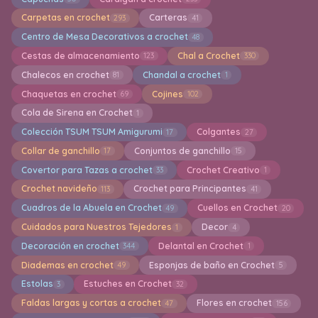
Carpetas en crochet
Carteras
293
41
Centro de Mesa Decorativos a crochet
48
Cestas de almacenamiento
Chal a Crochet
123
330
Chalecos en crochet
Chandal a crochet
81
1
Chaquetas en crochet
Cojines
69
102
Cola de Sirena en Crochet
1
Colección TSUM TSUM Amigurumi
Colgantes
17
27
Collar de ganchillo
Conjuntos de ganchillo
17
15
Covertor para Tazas a crochet
Crochet Creativo
33
1
Crochet navideño
Crochet para Principantes
113
41
Cuadros de la Abuela en Crochet
Cuellos en Crochet
49
20
Cuidados para Nuestros Tejedores
Decor
1
4
Decoración en crochet
Delantal en Crochet
344
1
Diademas en crochet
Esponjas de baño en Crochet
49
5
Estolas
Estuches en Crochet
3
32
Faldas largas y cortas a crochet
Flores en crochet
47
156