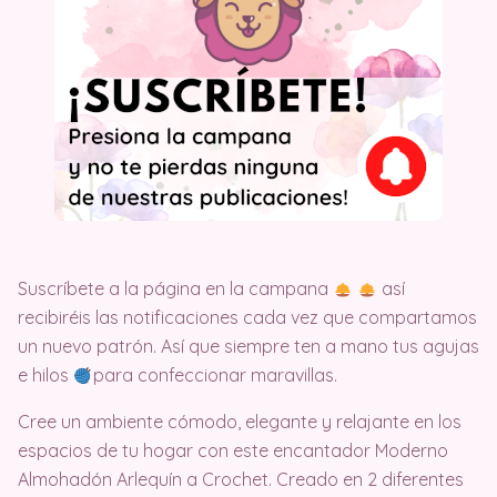
Suscríbete a la página en la campana
así
recibiréis las notificaciones cada vez que compartamos
un nuevo patrón. Así que siempre ten a mano tus agujas
e hilos
para confeccionar maravillas.
Cree un ambiente cómodo, elegante y relajante en los
espacios de tu hogar con este encantador Moderno
Almohadón Arlequín a Crochet. Creado en 2 diferentes