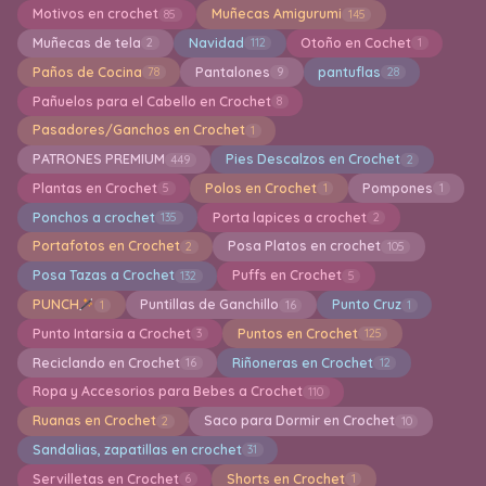
Motivos en crochet
Muñecas Amigurumi
85
145
Muñecas de tela
Navidad
Otoño en Cochet
2
112
1
Paños de Cocina
Pantalones
pantuflas
78
9
28
Pañuelos para el Cabello en Crochet
8
Pasadores/Ganchos en Crochet
1
PATRONES PREMIUM
Pies Descalzos en Crochet
449
2
Plantas en Crochet
Polos en Crochet
Pompones
5
1
1
Ponchos a crochet
Porta lapices a crochet
135
2
Portafotos en Crochet
Posa Platos en crochet
2
105
Posa Tazas a Crochet
Puffs en Crochet
132
5
PUNCH
Puntillas de Ganchillo
Punto Cruz
1
16
1
Punto Intarsia a Crochet
Puntos en Crochet
3
125
Reciclando en Crochet
Riñoneras en Crochet
16
12
Ropa y Accesorios para Bebes a Crochet
110
Ruanas en Crochet
Saco para Dormir en Crochet
2
10
Sandalias, zapatillas en crochet
31
Servilletas en Crochet
Shorts en Crochet
6
1