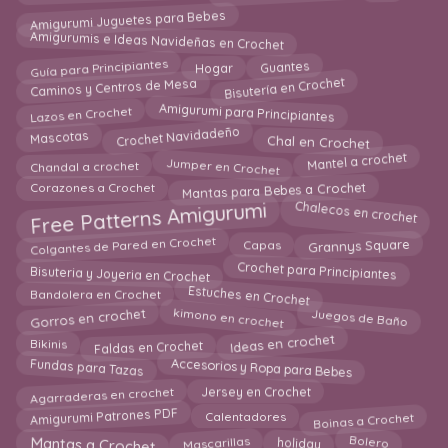
Amigurumi Juguetes para Bebes
Amigurumis e Ideas Navideñas en Crochet
Guía para Principiantes
Hogar
Guantes
Bisutería en Crochet
Caminos y Centros de Mesa
Amigurumi para Principiantes
Lazos en Crochet
Crochet Navidadeño
Mascotas
Chal en Crochet
Mantel a crochet
Jumper en Crochet
Chandal a crochet
Mantas para Bebes a Crochet
Corazones a Crochet
Free Patterns Amigurumi
Chalecos en crochet
Grannys Square
Colgantes de Pared en Crochet
Capas
Crochet para Principiantes
Bisuteria y Joyeria en Crochet
Estuches en Crochet
Bandolera en Crochet
Gorros en crochet
Juegos de Baño
kimono en crochet
Ideas en crochet
Faldas en Crochet
Bikinis
Accesorios y Ropa para Bebes
Fundas para Tazas
Jersey en Crochet
Agarraderas en crochet
Boinas a Crochet
Amigurumi Patrones PDF
Calentadores
Mantas a Crochet
Mascarillas
Bolero
holiday