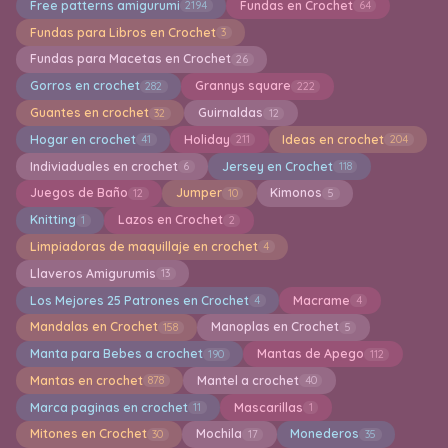
Free patterns amigurumi
Fundas en Crochet
2194
64
Fundas para Libros en Crochet
3
Fundas para Macetas en Crochet
26
Gorros en crochet
Grannys square
282
222
Guantes en crochet
Guirnaldas
32
12
Hogar en crochet
Holiday
Ideas en crochet
41
211
204
Indiviaduales en crochet
Jersey en Crochet
6
118
Juegos de Baño
Jumper
Kimonos
12
10
5
Knitting
Lazos en Crochet
1
2
Limpiadoras de maquillaje en crochet
4
Llaveros Amigurumis
13
Los Mejores 25 Patrones en Crochet
Macrame
4
4
Mandalas en Crochet
Manoplas en Crochet
158
5
Manta para Bebes a crochet
Mantas de Apego
190
112
Mantas en crochet
Mantel a crochet
878
40
Marca paginas en crochet
Mascarillas
11
1
Mitones en Crochet
Mochila
Monederos
30
17
35